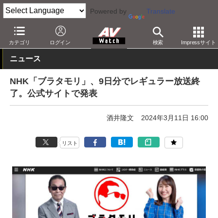
Powered by
Translate
AV Watch
コンテンツ・サービス
放送
その他
カテゴリ
ログイン
検索
Impressサイト
ニュース
NHK「ブラタモリ」、9日分でレギュラー放送終
了。公式サイトで発表
酒井隆文
2024年3月11日 16:00
リスト