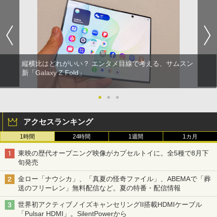
縦横比はどれがいい？ エンタメ目線で考える、サムスン
新「Galaxy Z Fold」
●
●
●
アクセスランキング
1時間
24時間
1週間
1カ月
東映の歴代オープニング映像がカプセルトイに。全5種で8月下
旬発売
金ロー「ナウシカ」、「真夏の怪奇ファイル」、ABEMAで「葬
送のフリーレン」無料配信など。夏の特番・配信情報
世界初アクティブノイズキャンセリングII搭載HDMIケーブル
「Pulsar HDMI」。SilentPowerから