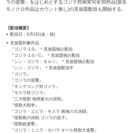
ラの逆襲」をはじめとするゴジラ邦画実写全30作品(派生
モノクロ作品はカウント無し)の見放題配信も開始する。
【配信概要】
配信日：5月3日(金・祝)
見放題対象作品
『ゴジラ-1.0』 ＊見放題独占配信
『ゴジラ-1.0／C』 ＊見放題独占配信
『シン・ゴジラ：オルソ』 ＊見放題独占配信
『シン・ゴジラ』 ＊見放題配信中
『ゴジラ』
『ゴジラの逆襲』
『キングコング対ゴジラ』
『モスラ対ゴジラ』
『三大怪獣 地球最大の決戦』
『怪獣大戦争』
『ゴジラ・エビラ・モスラ 南海の大決闘』
『怪獣島の決戦 ゴジラの息子』
『怪獣総進撃』
『ゴジラ・ミニラ・ガバラ オール怪獣大進撃』