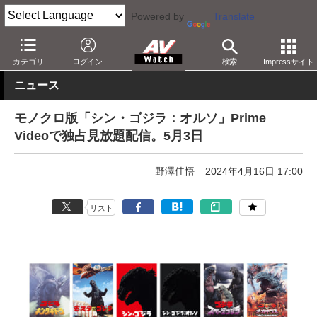
Powered by
Translate
AV Watch
コンテンツ・サービス
映像配信
Amazonビデオ
カテゴリ
ログイン
検索
Impressサイト
ニュース
モノクロ版「シン・ゴジラ：オルソ」Prime
Videoで独占見放題配信。5月3日
野澤佳悟
2024年4月16日 17:00
リスト