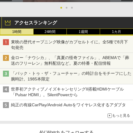
●
●
●
アクセスランキング
1時間
24時間
1週間
1カ月
東映の歴代オープニング映像がカプセルトイに。全5種で8月下
旬発売
金ロー「ナウシカ」、「真夏の怪奇ファイル」、ABEMAで「葬
送のフリーレン」無料配信など。夏の特番・配信情報
「バック・トゥ・ザ・フューチャー」の時計台をモチーフにした
腕時計。1985本限定
世界初アクティブノイズキャンセリングII搭載HDMIケーブル
「Pulsar HDMI」。SilentPowerから
純正の有線CarPlay/Android Autoをワイヤレス化するアダプタ
もっと見る
AV Watch をフォローする