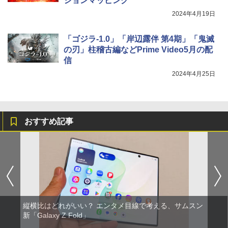
ションマッピング
2024年4月19日
「ゴジラ-1.0」「岸辺露伴 第4期」「鬼滅
の刃」柱稽古編などPrime Video5月の配
信
2024年4月25日
おすすめ記事
縦横比はどれがいい？ エンタメ目線で考える、サムスン
新「Galaxy Z Fold」