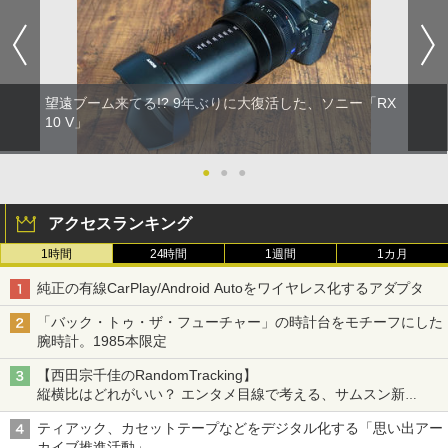
望遠ブーム来てる!? 9年ぶりに大復活した、ソニー「RX
10 V」
●
●
●
アクセスランキング
1時間
24時間
1週間
1カ月
純正の有線CarPlay/Android Autoをワイヤレス化するアダプタ
「バック・トゥ・ザ・フューチャー」の時計台をモチーフにした
腕時計。1985本限定
【西田宗千佳のRandomTracking】
縦横比はどれがいい？ エンタメ目線で考える、サムスン新
「Galaxy Z Fold」
ティアック、カセットテープなどをデジタル化する「思い出アー
カイブ推進活動」