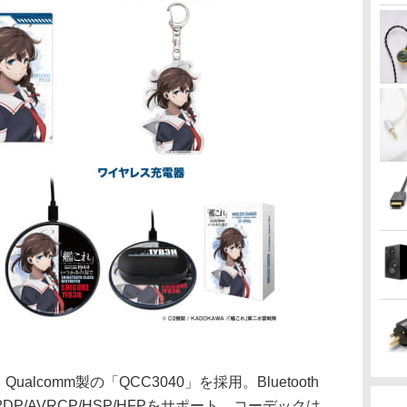
ualcomm製の「QCC3040」を採用。Bluetooth
DP/AVRCP/HSP/HFPをサポート。コーデックは