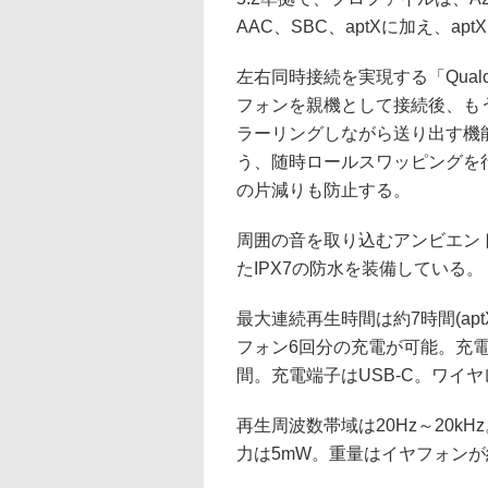
AAC、SBC、aptXに加え、aptX
左右同時接続を実現する「Qualcomm
フォンを親機として接続後、も
ラーリングしながら送り出す機
う、随時ロールスワッピングを
の片減りも防止する。
周囲の音を取り込むアンビエン
たIPX7の防水を装備している。
最大連続再生時間は約7時間(ap
フォン6回分の充電が可能。充電
間。充電端子はUSB-C。ワイ
再生周波数帯域は20Hz～20kH
力は5mW。重量はイヤフォンが約