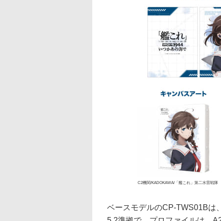
C2機関/KADOKAWA/「艦これ」第二水雷戦隊
ベースモデルのCP-TWS01Bは、Q
5.2準拠で、プロファイルは、A2