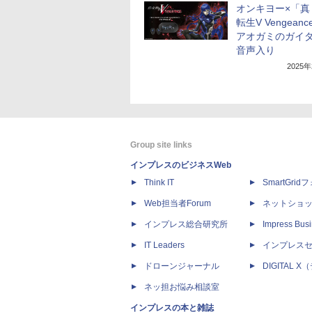
オンキヨー×「真
転生V Vengean
アオガミのガイ
音声入り
2025
Group site links
インプレスのビジネスWeb
Think IT
SmartGri
Web担当者Forum
ネットショ
インプレス総合研究所
Impress Busi
IT Leaders
インプレス
ドローンジャーナル
DIGITAL
ネッ担お悩み相談室
インプレスの本と雑誌