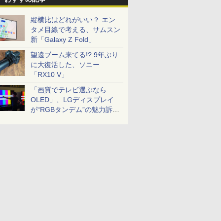
縦横比はどれがいい？ エン
タメ目線で考える、サムスン
新「Galaxy Z Fold」
望遠ブーム来てる!? 9年ぶり
に大復活した、ソニー
「RX10 V」
「画質でテレビ選ぶなら
OLED」、LGディスプレイ
が“RGBタンデム”の魅力訴
求。液晶とのガチ比較も