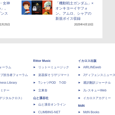
・女神
「機動戦士ガンダム」×
ce」。
オンキヨーイヤフォ
ダンス
ン。アムロ、シャアの
新規ボイス収録
年2月25日
2025年4月10日
Rittor Music
イカロス出版
dフォーラム
リットーミュージック
AIRLINEweb
ップ担当者フォーラム
楽器探そう!デジマート
Jディフェンスニュー
ness Library
TシャツPOD T-OD
通訳翻訳ジャーナル
セミナー
立東舎
JレスキューWeb
 X（デジタルクロス）
山と溪谷社
イカロスアカデミー
山と溪谷オンライン
MdN
CLIMBING-NET
MdN Books