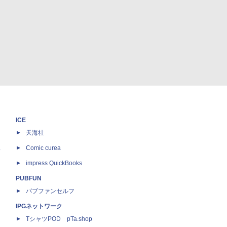
ICE
天海社
ス
Comic curea
impress QuickBooks
PUBFUN
パブファンセルフ
IPGネットワーク
TシャツPOD pTa.shop