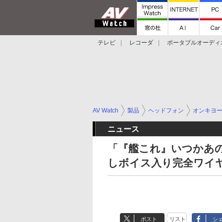
テレビ
レコーダ
ポータブルオーディ
スマートスピーカー
デジカメ
プロジ
AV Watch
製品
ヘッドフォン
オンキヨ
ニュース
「『艦これ』いつかあ
しボイス入り完全ワイ
ポスト
リスト
シ