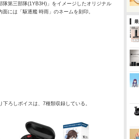
隊第三部隊(1YB3H)」をイメージしたオリジナル
内面には「駆逐艦 時雨」のネームを刻印。
最
録り下ろしボイスは、7種類収録している。