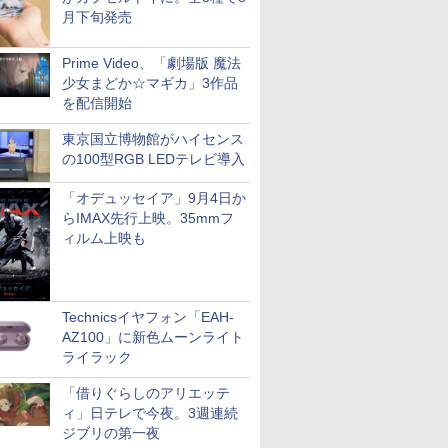
月下旬発売
Prime Video、「劇場版 魔法
少女まどか☆マギカ」3作品
を配信開始
東京国立博物館がハイセンス
の100型RGB LEDテレビ導入
「オデュッセイア」9月4日か
らIMAX先行上映。35mmフ
ィルム上映も
Technicsイヤフォン「EAH-
AZ100」に新色ムーンライト
ライラック
「借りぐらしのアリエッテ
ィ」日テレで今夜。3週連続
ジブリの第一夜