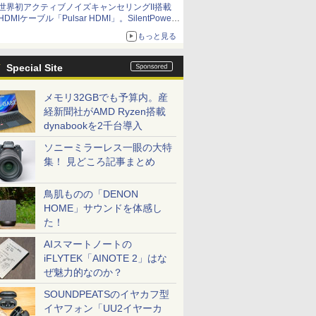
世界初アクティブノイズキャンセリングII搭載
HDMIケーブル「Pulsar HDMI」。SilentPower
から
もっと見る
Special Site
メモリ32GBでも予算内。産
経新聞社がAMD Ryzen搭載
dynabookを2千台導入
ソニーミラーレス一眼の大特
集！ 見どころ記事まとめ
鳥肌ものの「DENON
HOME」サウンドを体感し
た！
AIスマートノートの
iFLYTEK「AINOTE 2」はな
ぜ魅力的なのか？
SOUNDPEATSのイヤカフ型
イヤフォン「UU2イヤーカ