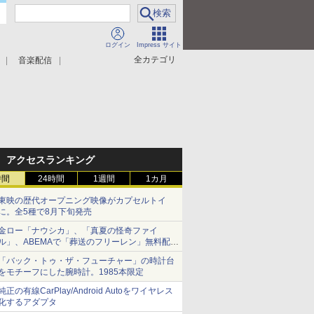
ログイン
Impress サイト
全カテゴリ
音楽配信
アクセスランキング
時間
24時間
1週間
1カ月
東映の歴代オープニング映像がカプセルトイ
に。全5種で8月下旬発売
金ロー「ナウシカ」、「真夏の怪奇ファイ
ル」、ABEMAで「葬送のフリーレン」無料配信
など。夏の特番・配信情報
「バック・トゥ・ザ・フューチャー」の時計台
をモチーフにした腕時計。1985本限定
純正の有線CarPlay/Android Autoをワイヤレス
化するアダプタ