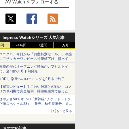
AV Watch をフォローする
Impress Watchシリーズ 人気記事
時間
24時間
1週間
1カ月
ユニクロ、今日から「お盆特別セール」。涼感
シアサッカーワンピース待望値下げ、撥水ギア
ショーツは1990円に
東映の歴代オープニング映像がカプセルトイ
に。全5種で8月下旬発売
KDDI、楽天へのローミングを9月末で終了
【家電レビュー】手ごわい雑草との戦い、コメ
リの草刈機で完全勝利 掃除機感覚で使えた
はやぶさ50％オフの「新幹線eチケット（トク
だ値スペシャル28）」発売。秋冬乗車分、えき
ねっと限定
もっと見る
おすすめ記事