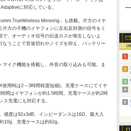
 Adaptiveに対応している。
 TrueWireless Mirroring」も搭載。片方のイヤ
う片方の子機のイヤフォンに左右反対側の信号をミ
能で、オーディオ信号の伝送ロスが発生しないよ
行なうことで音途切れやノイズを抑え、バッテリー
1
トマイク機能を搭載し、外音の取り込みも可能。ま
tX使用時は2～3時間程度短縮)。充電ケースにてイヤ
時間はイヤフォンが約1.5時間。充電ケースが約2時
ヤレス充電にも対応する。
z。感度は92±3dB。インピーダンスは16Ω。最大入
10g、充電ケースは約62g。