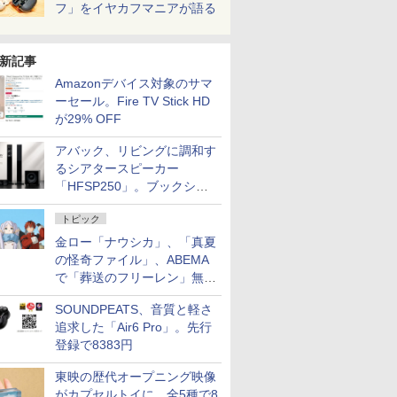
フ」をイヤカフマニアが語る
新記事
Amazonデバイス対象のサマ
ーセール。Fire TV Stick HD
が29% OFF
アバック、リビングに調和す
るシアタースピーカー
「HFSP250」。ブックシェ
ルフはペア3万円以下
トピック
金ロー「ナウシカ」、「真夏
の怪奇ファイル」、ABEMA
で「葬送のフリーレン」無料
配信など。夏の特番・配信情
SOUNDPEATS、音質と軽さ
報
追求した「Air6 Pro」。先行
登録で8383円
東映の歴代オープニング映像
がカプセルトイに。全5種で8