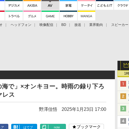
オ
ヘッドフォン
映像配信
BD
放送
業界動向
スピーカー
ェクタ
PS4
BDプレーヤー
映像配信
BD
ー
1
の海で」×オンキヨー。時雨の録り下ろ
ヤレス
野澤佳悟
2025年1月23日 17:00
ブックマーク
ェア
はてブ
note