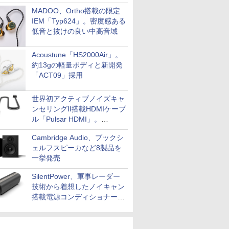
MADOO、Ortho搭載の限定
IEM「Typ624」。密度感ある
低音と抜けの良い中高音域
Acoustune「HS2000Air」。
約13gの軽量ボディと新開発
「ACT09」採用
世界初アクティブノイズキャ
ンセリングII搭載HDMIケーブ
ル「Pulsar HDMI」。
SilentPowerから
Cambridge Audio、ブックシ
ェルフスピーカなど8製品を
一挙発売
SilentPower、軍事レーダー
技術から着想したノイキャン
搭載電源コンディショナー
「AC iPurifier2」