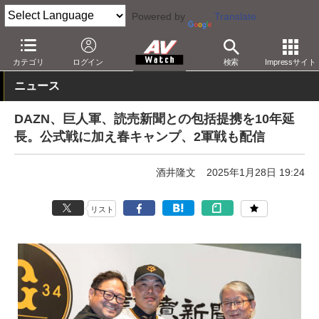
Powered by
Translate
AV Watch
コンテンツ・サービス
映像配信
DAZN
カテゴリ
ログイン
検索
Impressサイト
ニュース
DAZN、巨人軍、読売新聞との包括提携を10年延
長。公式戦に加え春キャンプ、2軍戦も配信
酒井隆文
2025年1月28日 19:24
リスト