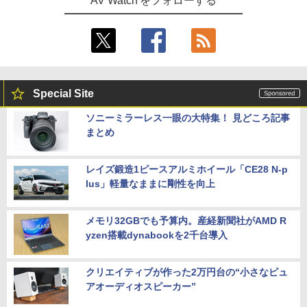
AV Watch をフォローする
Special Site
ソニーミラーレス一眼の大特集！ 見どころ記事
まとめ
レイズ鍛造1ピースアルミホイール「CE28 N-p
lus」軽量なままに剛性を向上
メモリ32GBでも予算内。産経新聞社がAMD R
yzen搭載dynabookを2千台導入
クリエイティブが作った2万円台の“小さなピュ
アオーディオスピーカー”