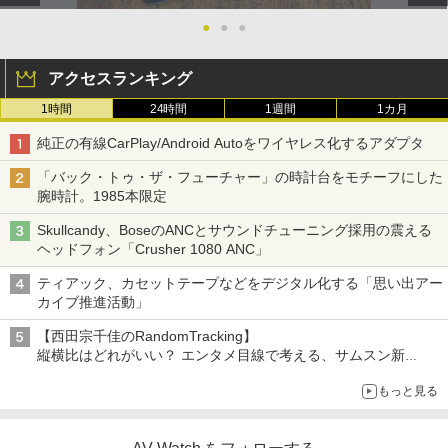
●
●
●
アクセスランキング
1時間
24時間
1週間
1カ月
純正の有線CarPlay/Android Autoをワイヤレス化するアダプタ
「バック・トゥ・ザ・フューチャー」の時計台をモチーフにした
腕時計。1985本限定
Skullcandy、BoseのANCとサウンドチューニング採用の震える
ヘッドフォン「Crusher 1080 ANC」
ティアック、カセットテープなどをデジタル化する「思い出アー
カイブ推進活動」
【西田宗千佳のRandomTracking】
縦横比はどれがいい？ エンタメ目線で考える、サムスン新
「Galaxy Z Fold」
もっと見る