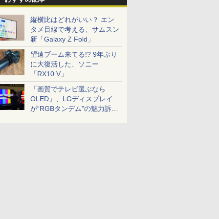
縦横比はどれがいい？ エン
タメ目線で考える、サムスン
新「Galaxy Z Fold」
望遠ブーム来てる!? 9年ぶり
に大復活した、ソニー
「RX10 V」
「画質でテレビ選ぶなら
OLED」、LGディスプレイ
が“RGBタンデム”の魅力訴
求。液晶とのガチ比較も