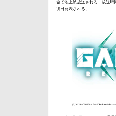
合で地上波放送される。放送時間
後日発表される。
(C)2023 KADOKAWA/ GAMERA Rebirth Producti