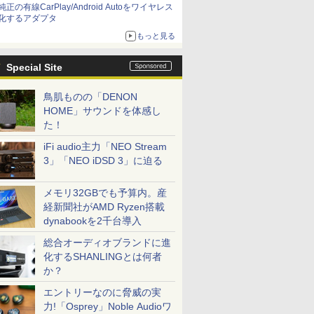
純正の有線CarPlay/Android Autoをワイヤレス
化するアダプタ
もっと見る
Special Site
鳥肌ものの「DENON
HOME」サウンドを体感し
た！
iFi audio主力「NEO Stream
3」「NEO iDSD 3」に迫る
メモリ32GBでも予算内。産
経新聞社がAMD Ryzen搭載
dynabookを2千台導入
総合オーディオブランドに進
化するSHANLINGとは何者
か？
エントリーなのに脅威の実
力!「Osprey」Noble Audioワ