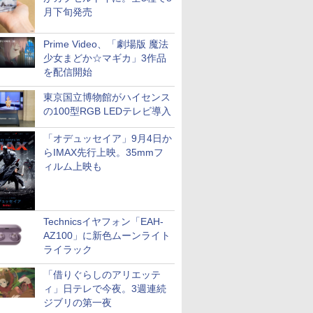
月下旬発売
Prime Video、「劇場版 魔法
少女まどか☆マギカ」3作品
を配信開始
東京国立博物館がハイセンス
の100型RGB LEDテレビ導入
「オデュッセイア」9月4日か
らIMAX先行上映。35mmフ
ィルム上映も
Technicsイヤフォン「EAH-
AZ100」に新色ムーンライト
ライラック
「借りぐらしのアリエッテ
ィ」日テレで今夜。3週連続
ジブリの第一夜