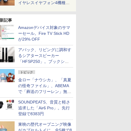
イヤレスイヤフォン4機種を
一気に聴く
新記事
Amazonデバイス対象のサマ
ーセール。Fire TV Stick HD
が29% OFF
アバック、リビングに調和す
るシアタースピーカー
「HFSP250」。ブックシェ
ルフはペア3万円以下
トピック
金ロー「ナウシカ」、「真夏
の怪奇ファイル」、ABEMA
で「葬送のフリーレン」無料
配信など。夏の特番・配信情
SOUNDPEATS、音質と軽さ
報
追求した「Air6 Pro」。先行
登録で8383円
東映の歴代オープニング映像
がカプセルトイに。全5種で8