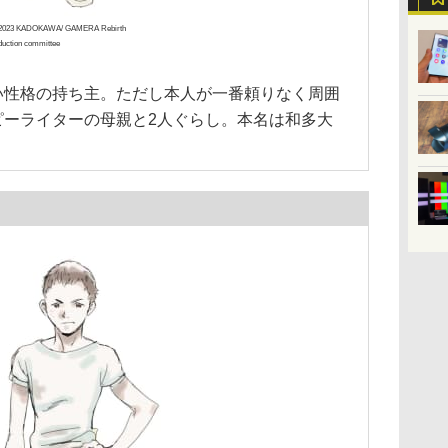
2023 KADOKAWA/ GAMERA Rebirth
duction committee
い性格の持ち主。ただし本人が一番頼りなく周囲
ピーライターの母親と2人ぐらし。本名は和多大