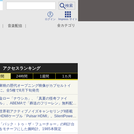
ログイン
Impress サイト
全カテゴリ
音楽配信
アクセスランキング
時間
24時間
1週間
1カ月
東映の歴代オープニング映像がカプセルトイ
に。全5種で8月下旬発売
金ロー「ナウシカ」、「真夏の怪奇ファイ
ル」、ABEMAで「葬送のフリーレン」無料配信
など。夏の特番・配信情報
世界初アクティブノイズキャンセリングII搭載
HDMIケーブル「Pulsar HDMI」。SilentPower
から
「バック・トゥ・ザ・フューチャー」の時計台
をモチーフにした腕時計。1985本限定