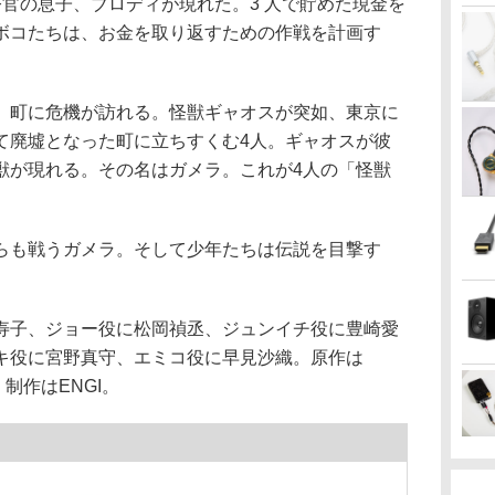
官の息子、ブロディが現れた。3 人で貯めた現金を
ボコたちは、お金を取り返すための作戦を計画す
、町に危機が訪れる。怪獣ギャオスが突如、東京に
て廃墟となった町に立ちすくむ4人。ギャオスが彼
獣が現れる。その名はガメラ。これが4人の「怪獣
らも戦うガメラ。そして少年たちは伝説を目撃す
寿子、ジョー役に松岡禎丞、ジュンイチ役に豊崎愛
キ役に宮野真守、エミコ役に早見沙織。原作は
制作はENGI。