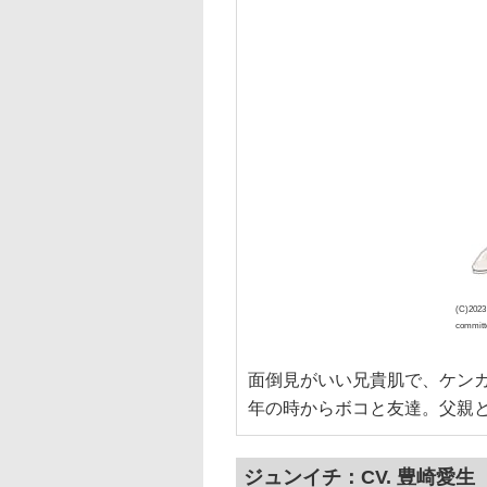
(C)2023
committ
面倒見がいい兄貴肌で、ケン
年の時からボコと友達。父親と
ジュンイチ：CV. 豊崎愛生