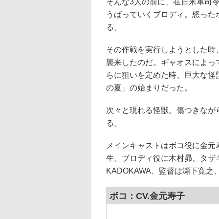
そんな3人の前に、在日米軍司令
うばっていくブロディ。怒った
る。
その作戦を実行しようとした時
襲来したのだ。ギャオスによっ
らに狙いを定めた時、巨大な怪
の夏」の始まりだった。
次々と現れる怪獣。傷つきなが
る。
メインキャストはボコ役に金元
生、ブロディ役に木村昴、タザ
KADOKAWA、監督は瀬下寛之、
ボコ：CV.金元寿子