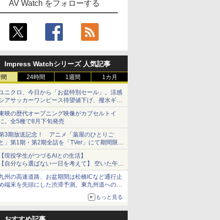
AV Watch をフォローする
Impress Watchシリーズ 人気記事
時間
24時間
1週間
1カ月
ユニクロ、今日から「お盆特別セール」。涼感
シアサッカーワンピース待望値下げ、撥水ギア
ショーツは1990円に
東映の歴代オープニング映像がカプセルトイ
に。全5種で8月下旬発売
第3期放送記念！ アニメ「薬屋のひとりご
と」第1期・第2期全話を「TVer」にて期間限定
で順次無料配信開始
【現役学生がつづるAIとの生活】
【自分なら選ばない一日を考えて】 空いた午後
をチャッピーに捧げたら、思わぬ絶景に出会っ
九州の高速道路、お盆期間は松橋ICなど通行止
た話
め端末を先頭にした渋滞予測。東九州道への迂
回は料金調整を実施
もっと見る
おすすめ記事