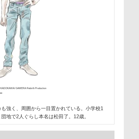
 KADOKAWA/ GAMERA Rebirth Production
ee
カも強く、周囲から一目置かれている。小学校1
団地で2人ぐらし本名は松田了。12歳。