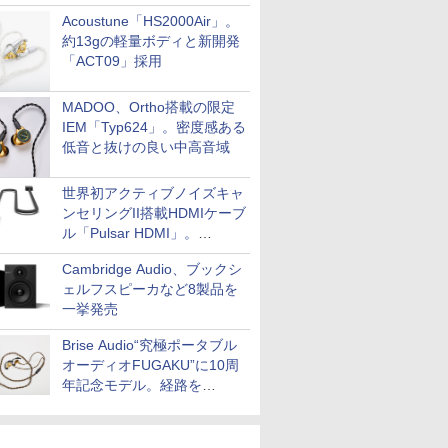
Acoustune「HS2000Air」。
約13gの軽量ボディと新開発
「ACT09」採用
MADOO、Ortho搭載の限定
IEM「Typ624」。密度感ある
低音と抜けの良い中高音域
世界初アクティブノイズキャ
ンセリングII搭載HDMIケーブ
ル「Pulsar HDMI」。
SilentPowerから
Cambridge Audio、ブックシ
ェルフスピーカなど8製品を
一挙発売
Brise Audio“究極ポータブル
オーディオFUGAKU”に10周
年記念モデル。経路を
NISHIKIで統一。400万円