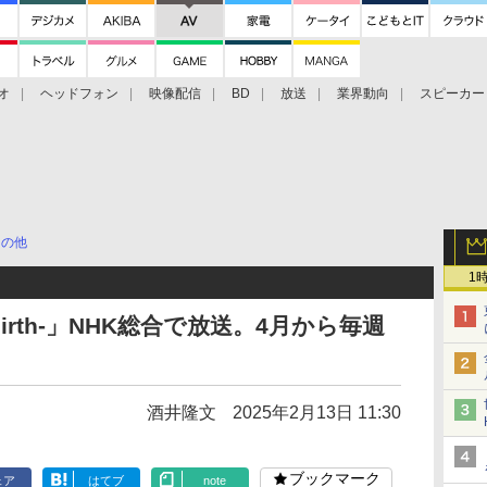
オ
ヘッドフォン
映像配信
BD
放送
業界動向
スピーカー
ェクタ
PS4
BDプレーヤー
映像配信
BD
その他
1
birth-」NHK総合で放送。4月から毎週
酒井隆文
2025年2月13日 11:30
ブックマーク
ェア
はてブ
note