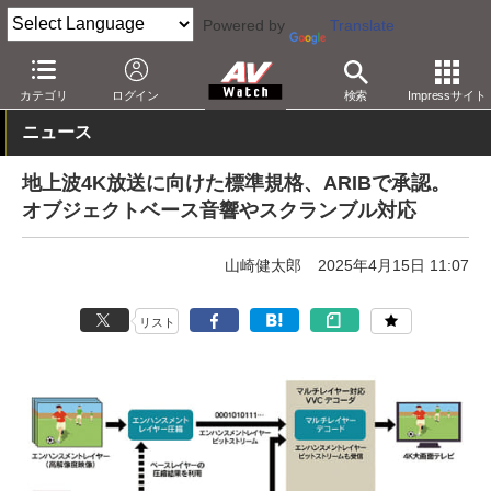
Powered by
Translate
AV Watch
動向
技術・デバイス
その他
カテゴリ
ログイン
検索
Impressサイト
ニュース
地上波4K放送に向けた標準規格、ARIBで承認。
オブジェクトベース音響やスクランブル対応
山崎健太郎
2025年4月15日 11:07
リスト