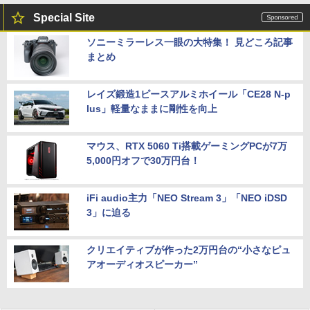
Special Site
ソニーミラーレス一眼の大特集！ 見どころ記事
まとめ
レイズ鍛造1ピースアルミホイール「CE28 N-p
lus」軽量なままに剛性を向上
マウス、RTX 5060 Ti搭載ゲーミングPCが7万
5,000円オフで30万円台！
iFi audio主力「NEO Stream 3」「NEO iDSD
3」に迫る
クリエイティブが作った2万円台の“小さなピュ
アオーディオスピーカー”