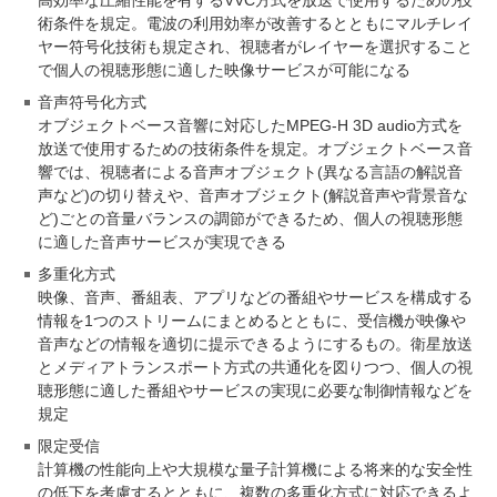
術条件を規定。電波の利用効率が改善するとともにマルチレイ
ヤー符号化技術も規定され、視聴者がレイヤーを選択すること
で個人の視聴形態に適した映像サービスが可能になる
音声符号化方式
オブジェクトベース音響に対応したMPEG-H 3D audio方式を
放送で使用するための技術条件を規定。オブジェクトベース音
響では、視聴者による音声オブジェクト(異なる言語の解説音
声など)の切り替えや、音声オブジェクト(解説音声や背景音な
ど)ごとの音量バランスの調節ができるため、個人の視聴形態
に適した音声サービスが実現できる
多重化方式
映像、音声、番組表、アプリなどの番組やサービスを構成する
情報を1つのストリームにまとめるとともに、受信機が映像や
音声などの情報を適切に提示できるようにするもの。衛星放送
とメディアトランスポート方式の共通化を図りつつ、個人の視
聴形態に適した番組やサービスの実現に必要な制御情報などを
規定
限定受信
計算機の性能向上や大規模な量子計算機による将来的な安全性
の低下を考慮するとともに、複数の多重化方式に対応できるよ