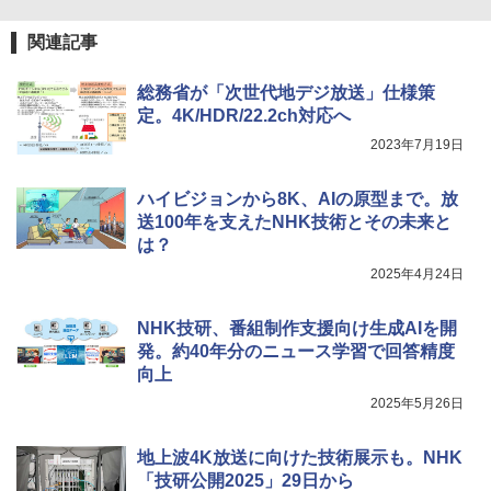
関連記事
総務省が「次世代地デジ放送」仕様策
定。4K/HDR/22.2ch対応へ
2023年7月19日
ハイビジョンから8K、AIの原型まで。放
送100年を支えたNHK技術とその未来と
は？
2025年4月24日
NHK技研、番組制作支援向け生成AIを開
発。約40年分のニュース学習で回答精度
向上
2025年5月26日
地上波4K放送に向けた技術展示も。NHK
「技研公開2025」29日から