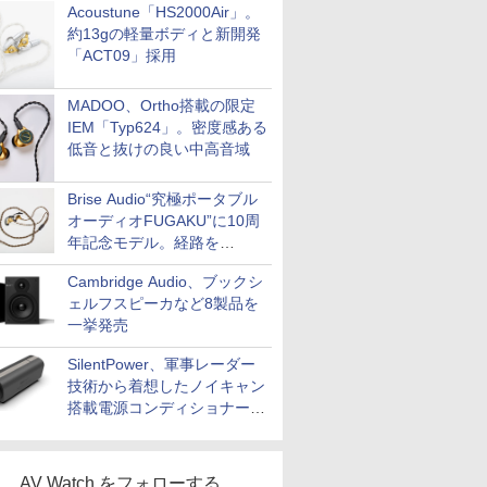
Acoustune「HS2000Air」。
約13gの軽量ボディと新開発
「ACT09」採用
MADOO、Ortho搭載の限定
IEM「Typ624」。密度感ある
低音と抜けの良い中高音域
Brise Audio“究極ポータブル
オーディオFUGAKU”に10周
年記念モデル。経路を
NISHIKIで統一。400万円
Cambridge Audio、ブックシ
ェルフスピーカなど8製品を
一挙発売
SilentPower、軍事レーダー
技術から着想したノイキャン
搭載電源コンディショナー
「AC iPurifier2」
AV Watch をフォローする