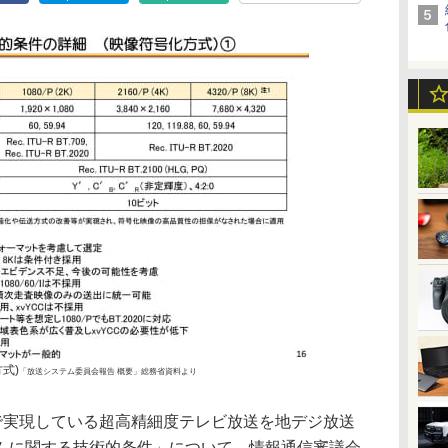
式)
「放送システム委員会報告 概要」総務省資料より
送で実現している超高精細度テレビ放送を地デジ放送
ムに関する技術的条件」について、情報通信審議会