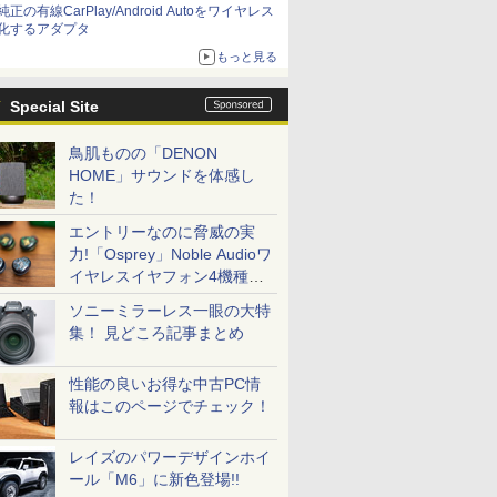
純正の有線CarPlay/Android Autoをワイヤレス
化するアダプタ
もっと見る
Special Site
鳥肌ものの「DENON
HOME」サウンドを体感し
た！
エントリーなのに脅威の実
力!「Osprey」Noble Audioワ
イヤレスイヤフォン4機種を
一気に聴く
ソニーミラーレス一眼の大特
集！ 見どころ記事まとめ
性能の良いお得な中古PC情
報はこのページでチェック！
レイズのパワーデザインホイ
ール「M6」に新色登場!!