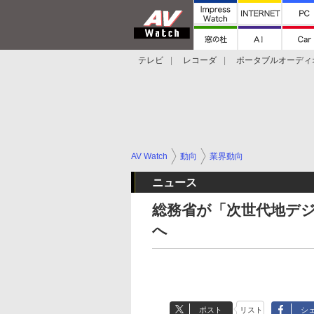
テレビ
レコーダ
ポータブルオーディ
スマートスピーカー
デジカメ
プロジ
AV Watch
動向
業界動向
ニュース
総務省が「次世代地デジ放送
へ
ポスト
リスト
シ