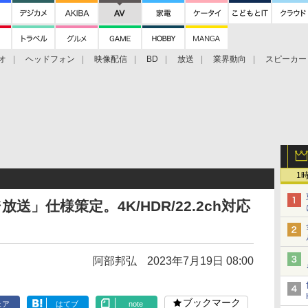
オ
ヘッドフォン
映像配信
BD
放送
業界動向
スピーカー
ェクタ
PS4
BDプレーヤー
映像配信
BD
1
」仕様策定。4K/HDR/22.2ch対応
阿部邦弘
2023年7月19日 08:00
ブックマーク
ェア
はてブ
note