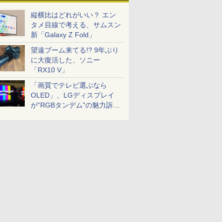
縦横比はどれがいい？ エン
タメ目線で考える、サムスン
新「Galaxy Z Fold」
望遠ブーム来てる!? 9年ぶり
に大復活した、ソニー
「RX10 V」
「画質でテレビ選ぶなら
OLED」、LGディスプレイ
が“RGBタンデム”の魅力訴
求。液晶とのガチ比較も