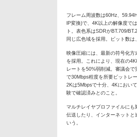
フレーム周波数は60Hz、59.
IP変換)で、4K以上の解像度では
ト。表色系はSDRがBT.709/BT.2
同じ広色域を採用。ビット数は、2K
映像圧縮には、最新の符号化方式とされる「H
を採用。これにより、現在の4K
レートを50%弱削減。審議会で実
で30Mbps程度を所要ビット
2Kは5Mbpsで十分、4Kにおい
験で確認済みとのこと。
マルチレイヤプロファイルにも
伝送したり、インターネットと
いう。