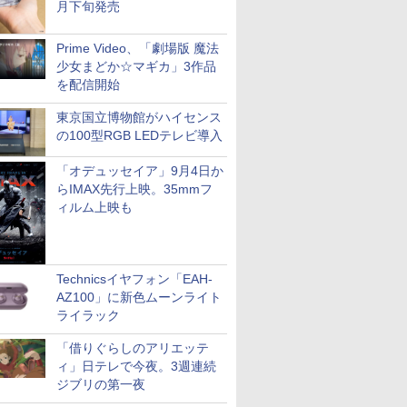
月下旬発売
Prime Video、「劇場版 魔法
少女まどか☆マギカ」3作品
を配信開始
東京国立博物館がハイセンス
の100型RGB LEDテレビ導入
「オデュッセイア」9月4日か
らIMAX先行上映。35mmフ
ィルム上映も
Technicsイヤフォン「EAH-
AZ100」に新色ムーンライト
ライラック
「借りぐらしのアリエッテ
ィ」日テレで今夜。3週連続
ジブリの第一夜