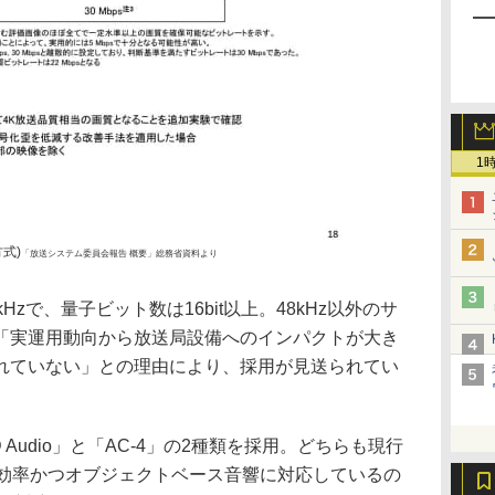
1
式)
「放送システム委員会報告 概要」総務省資料より
zで、量子ビット数は16bit以上。48kHz以外のサ
「実運用動向から放送局設備へのインパクトが大き
れていない」との理由により、採用が見送られてい
D Audio」と「AC-4」の2種類を採用。どちらも現行
て、高効率かつオブジェクトベース音響に対応しているの