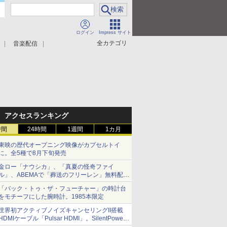
ログイン
Impress サイト
全カテゴリ
音楽配信
アクセスランキング
時間
24時間
1週間
1カ月
東映の歴代オープニング映像がカプセルトイ
に。全5種で8月下旬発売
金ロー「ナウシカ」、「真夏の怪奇ファイ
ル」、ABEMAで「葬送のフリーレン」無料配信
など。夏の特番・配信情報
「バック・トゥ・ザ・フューチャー」の時計台
をモチーフにした腕時計。1985本限定
世界初アクティブノイズキャンセリングII搭載
HDMIケーブル「Pulsar HDMI」。SilentPower
から