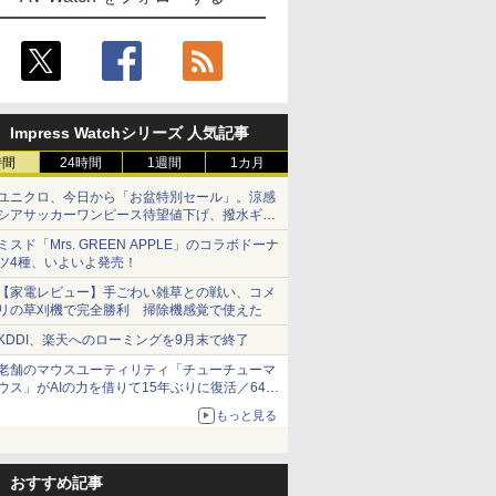
Impress Watchシリーズ 人気記事
時間
24時間
1週間
1カ月
ユニクロ、今日から「お盆特別セール」。涼感
シアサッカーワンピース待望値下げ、撥水ギア
ショーツは1990円に
ミスド「Mrs. GREEN APPLE」のコラボドーナ
ツ4種、いよいよ発売！
【家電レビュー】手ごわい雑草との戦い、コメ
リの草刈機で完全勝利 掃除機感覚で使えた
KDDI、楽天へのローミングを9月末で終了
老舗のマウスユーティリティ「チューチューマ
ウス」がAIの力を借りて15年ぶりに復活／64bit
化、Windows 10/11、「Chrome」も走り回
もっと見る
る。復活記念で2026年末まで500円
おすすめ記事