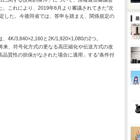
。これにより、2019年6月より審議されてきた“次
確定した。今後同省では、答申を踏まえ、関係規定の
最
,840×2,160と2K/1,920×1,080の2つ。
ては、「将来、符号化方式の更なる高圧縮化や伝送方式の改
高品質性の担保がなされた場合に適用」する“条件付