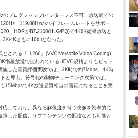
94Hzのプログレッシブ(インターレス不可、放送局での
120Hz、119.88Hzのハイフレームレートをサポー
020、HDRがBT.2100(HLG/PQ)で4K8K衛星放送と
/4Kともに10bitとなった。
.266」(VVC:Versatile Video Coding)
8K衛星放送で使われているHEVC規格よりもビット
施した画質評価実験では、2K時で約7Mbps、4K時
レートと導出。符号化の制御チューニング次第では、
ても15Mbpsで4K放送品質相当の画質になることを実
対応しており、異なる解像度を持つ映像を効率的に
連携した配信、サブコンテンツの配信なども可能と