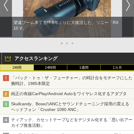
望遠ブーム来てる!? 9年ぶりに大復活した、ソニー「RX
10 V」
●
●
●
アクセスランキング
1時間
24時間
1週間
1カ月
「バック・トゥ・ザ・フューチャー」の時計台をモチーフにした
腕時計。1985本限定
純正の有線CarPlay/Android Autoをワイヤレス化するアダプタ
Skullcandy、BoseのANCとサウンドチューニング採用の震える
ヘッドフォン「Crusher 1080 ANC」
ティアック、カセットテープなどをデジタル化する「思い出アー
カイブ推進活動」