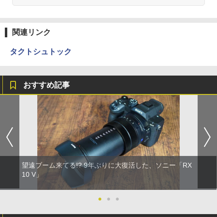
関連リンク
タクトシュトック
おすすめ記事
望遠ブーム来てる!? 9年ぶりに大復活した、ソニー「RX
10 V」
●
●
●