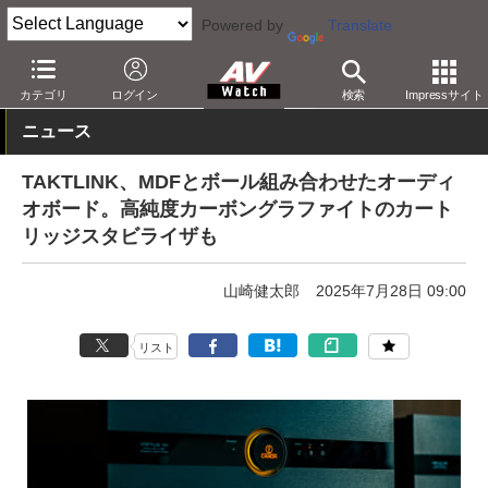
Powered by
Translate
AV Watch
製品
オーディオアクセサリ
カテゴリ
ログイン
検索
Impressサイト
ニュース
TAKTLINK、MDFとボール組み合わせたオーディ
オボード。高純度カーボングラファイトのカート
リッジスタビライザも
山崎健太郎
2025年7月28日 09:00
リスト