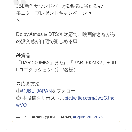
JBL新作サウンドバーが2名様に当たる🤩
モニタープレゼントキャンペーン🎶
＼
Dolby Atmos & DTS:X 対応で、映画館さながら
の没入感が自宅で楽しめる🎞️
🎁賞品：
「BAR 500MK2」または「BAR 300MK2」+ JB
Lロゴクッション（計2名様）
💬応募方法：
①
@JBL_JAPAN
をフォロー
② 本投稿をリポスト…
pic.twitter.com/JwzGJnc
wVO
— JBL JAPAN (@JBL_JAPAN)
August 20, 2025