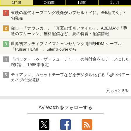
1時間
24時間
1週間
1カ月
東映の歴代オープニング映像がカプセルトイに。全5種で8月下
旬発売
金ロー「ナウシカ」、「真夏の怪奇ファイル」、ABEMAで「葬
送のフリーレン」無料配信など。夏の特番・配信情報
世界初アクティブノイズキャンセリングII搭載HDMIケーブル
「Pulsar HDMI」。SilentPowerから
「バック・トゥ・ザ・フューチャー」の時計台をモチーフにした
腕時計。1985本限定
ティアック、カセットテープなどをデジタル化する「思い出アー
カイブ推進活動」
もっと見る
AV Watch をフォローする