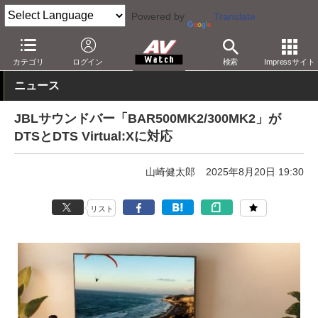
Powered by
Translate
AV Watch
製品
サウンドバー
その他
カテゴリ
ログイン
検索
Impressサイト
ニュース
JBLサウンドバー「BAR500MK2/300MK2」が
DTSとDTS Virtual:Xに対応
山崎健太郎
2025年8月20日 19:30
リスト