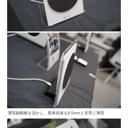
薄型振動板を活かし、筐体自体も6.5mmと非常に薄型