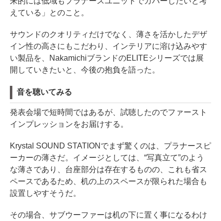
来的には低域もプラナースユニットでカバーしたいと考
えている」とのこと。
サウンドのクオリティだけでなく、薄さを活かしたデザ
イン性の高さにもこだわり、インテリアに溶け込みやす
い製品を、NakamichiブランドのELITEシリーズでは展
開していきたいと、今後の抱負を語った。
音を聴いてみる
発表会場で短時間ではあるが、試聴したのでファースト
インプレッションをお届けする。
Krystal SOUND STATIONでまず驚くのは、プラナースピ
ーカーの薄さだ。イメージとしては、“写真立て”のよう
な薄さであり、台座部分は存在するものの、これも省ス
ペースであるため、机の上のスペースが限られた場合も
設置しやすそうだ。
その場合、サブウーファーは机の下に置く事になるわけ