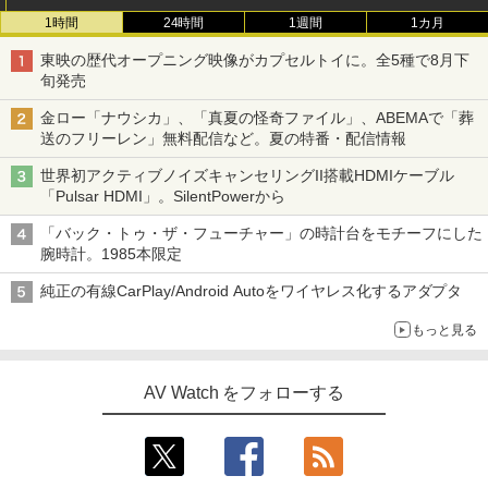
1時間
24時間
1週間
1カ月
東映の歴代オープニング映像がカプセルトイに。全5種で8月下
旬発売
金ロー「ナウシカ」、「真夏の怪奇ファイル」、ABEMAで「葬
送のフリーレン」無料配信など。夏の特番・配信情報
世界初アクティブノイズキャンセリングII搭載HDMIケーブル
「Pulsar HDMI」。SilentPowerから
「バック・トゥ・ザ・フューチャー」の時計台をモチーフにした
腕時計。1985本限定
純正の有線CarPlay/Android Autoをワイヤレス化するアダプタ
もっと見る
AV Watch をフォローする