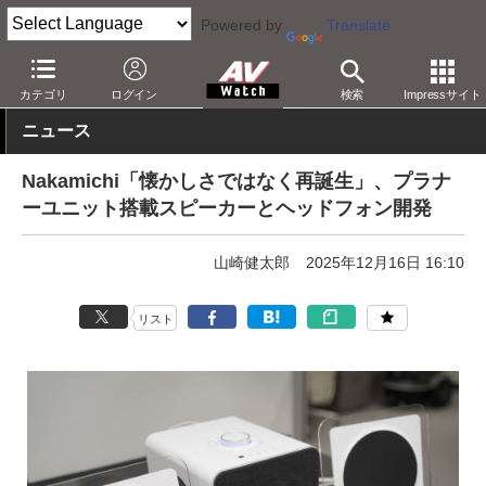
Powered by
Translate
AV Watch
製品
Bluetoothスピーカー
カテゴリ
ログイン
検索
Impressサイト
ニュース
Nakamichi「懐かしさではなく再誕生」、プラナ
ーユニット搭載スピーカーとヘッドフォン開発
山崎健太郎
2025年12月16日 16:10
リスト