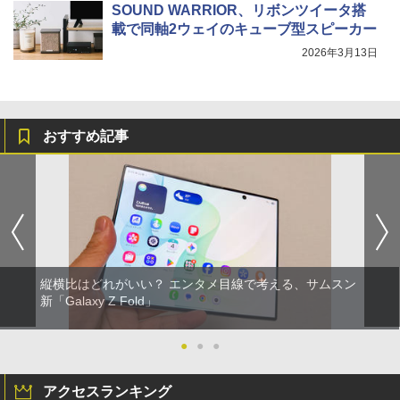
SOUND WARRIOR、リボンツイータ搭
載で同軸2ウェイのキューブ型スピーカー
2026年3月13日
おすすめ記事
縦横比はどれがいい？ エンタメ目線で考える、サムスン
新「Galaxy Z Fold」
●
●
●
アクセスランキング