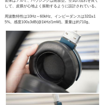
筐体はアルミ、ハウジングは開放型。空気の流れを良く
して、皮膜が心地よく振動するように設計されている。
周波数特性は10Hz～60kHz。インピーダンスは32Ω±1
5%。感度100±3dB(@1kHz/1mW)。重量は約710g。