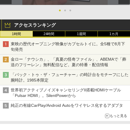
●
●
●
アクセスランキング
1時間
24時間
1週間
1カ月
東映の歴代オープニング映像がカプセルトイに。全5種で8月下
旬発売
金ロー「ナウシカ」、「真夏の怪奇ファイル」、ABEMAで「葬
送のフリーレン」無料配信など。夏の特番・配信情報
「バック・トゥ・ザ・フューチャー」の時計台をモチーフにした
腕時計。1985本限定
世界初アクティブノイズキャンセリングII搭載HDMIケーブル
「Pulsar HDMI」。SilentPowerから
純正の有線CarPlay/Android Autoをワイヤレス化するアダプタ
もっと見る