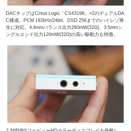
DACチップはCirrus Logic「CS43198」×2のデュアルDA
C構成。PCM 192kHz/24bit、DSD 256までのハイレゾ再
生に対応。4.4mmバランス出力260mW(32Ω)、3.5mmシ
ングルエンド出力120mW(32Ω)の高い駆動力も特徴。
2.39型IPSフルビューHDカラーディスプレイを搭載し、