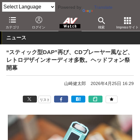
Powered by
Translate
AV Watch
イベント
ヘッドフォン祭
カテゴリ
ログイン
検索
Impressサイト
ニュース
“スティック型DAP”再び、CDプレーヤー風など、
レトロデザインオーディオ多数。ヘッドフォン祭
開幕
山崎健太郎
2026年4月25日 16:29
リスト