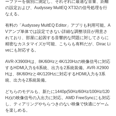
ーファーを個別に測定し、それぞれに最適な音量、距離
の設定および、Audyssey MultEQ XT32の信号処理を行
なえる。
有料の「Audyssey MultEQ Editor」アプリも利用可能。A
Vアンプ単体では設定できない詳細な調整項目が用意さ
れており、部屋に起因する音響的な問題に対してさらに
精密なカスタマイズが可能、こちらも有料だが、Dirac Li
veにも対応する。
AVR-X3900Hは、8K/60Hzと4K/120Hzの映像信号に対応
するHDMI入力を6系統、出力を2系統装備。AVR-X2900
Hは、8K/60Hzと4K/120Hzに対応するHDMI入力を3系
統、出力を2系統装備。
どちらのモデルも、新たに1440p(50Hz/60Hz/100Hz/120
Hz)の映像信号の入出力に対応。AMD FreeSyncにも対応
し、ティアリングやちらつきのない映像で快適にゲーム
を楽しめる。