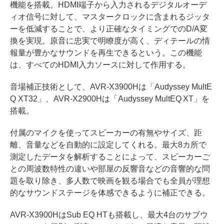
機能を搭載。HDMI端子から入力されるデジタルオーデ
ィオ信号に対して、マスタークロックに含まれるジッタ
ーを低減することで、より正確なタイミングでのD/A変
換を実現。原音に忠実で明瞭度が高く、ディテールの情
報量が豊かなサウンドを再生できるという。この機能
は、すべてのHDMI入力ソースに対して作用する。
音場補正技術として、AVR-X3900Hは「Audyssey MultE
Q XT32」、AVR-X2900Hは「Audyssey MultEQ XT」を
搭載。
付属のマイクを使ってスピーカーの有無やサイズ、距
離、音量などを自動的に設定してくれる。最大8カ所で
測定したデータを解析することによって、スピーカーご
との周波数特性の違いや部屋の反響音などの音響的な問
題を取り除き、多人数で映画を観る場合でも全員が理想
的なサウンドステージを体感できるように補正できる。
AVR-X3900HはSub EQ HTも搭載し、最大4台のサブウ