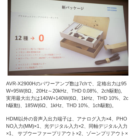
AVR-X2900Hのパワーアンプ数は7chで、定格出力は95
W+95W(8Ω、20Hz～20kHz、THD 0.08%、2ch駆動)。
実用最大出力は140W+140W(6Ω、1kHz、THD 10%、2c
h駆動)、185W(6Ω、1kHz、THD 10%、1ch駆動)。
HDMI以外の音声入出力端子は、アナログ入力×4、PHO
NO入力(MM)×1、光デジタル入力×2、同軸デジタル入力
×1、 サブウーファープリアウト×2、ゾーンプリアウト×