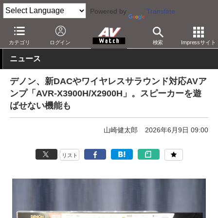
Powered by
Translate
AV Watch
製品
AVアンプ
デノン
カテゴリ
ログイン
検索
Impressサイト
ニュース
デノン、新DACやワイヤレスサラウンド対応AVア
ンプ「AVR-X3900H/X2900H」。スピーカーを遊
ばせない機能も
山崎健太郎
2026年6月9日 09:00
リスト