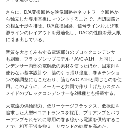
さらに、D/A変換回路を映像回路やネットワーク回路か
ら独立した専用基板にマウントすることで、周辺回路と
の相互干渉を排除。D/A変換回路、信号ラインおよび電
源ラインのレイアウトを最適化し、DACの性能を最大限
に引き出している。
音質を大きく左右する電源部分のブロックコンデンサー
も刷新。フラッグシップモデル「AVC-A1H」と同じ、コ
ンデンサー内部の電解紙の素材を使ったほか、固定剤を
使わない基本設計や、箔の引っ張り強度、巻きテンショ
ンの微調整にもこだわり、箔もAVC-A1Hと同じものを使
用。このように、メーカーと共同で作り上げたカスタム
メイドのブロックコンデンサーを2機種とも搭載する。
大電流の供給能力、低リーケージフラックス、低振動を
追求した大型EIコアトランスを採用。プリアンプとパワ
ーアンプそれぞれに専用の巻き線から電源を供給するこ
とで、相互干渉を抑え、サウンドの純度を高めた。