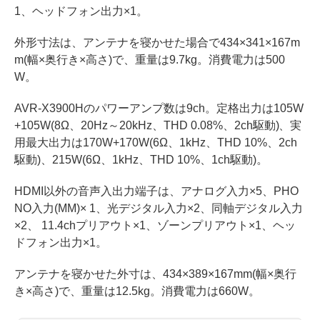
1、ヘッドフォン出力×1。
外形寸法は、アンテナを寝かせた場合で434×341×167m
m(幅×奥行き×高さ)で、重量は9.7kg。消費電力は500
W。
AVR-X3900Hのパワーアンプ数は9ch。定格出力は105W
+105W(8Ω、20Hz～20kHz、THD 0.08%、2ch駆動)、実
用最大出力は170W+170W(6Ω、1kHz、THD 10%、2ch
駆動)、215W(6Ω、1kHz、THD 10%、1ch駆動)。
HDMI以外の音声入出力端子は、アナログ入力×5、PHO
NO入力(MM)× 1、光デジタル入力×2、同軸デジタル入力
×2、 11.4chプリアウト×1、ゾーンプリアウト×1、ヘッ
ドフォン出力×1。
アンテナを寝かせた外寸は、434×389×167mm(幅×奥行
き×高さ)で、重量は12.5kg。消費電力は660W。