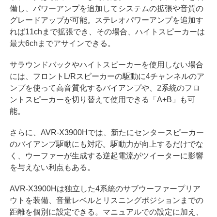
備し、パワーアンプを追加してシステムの拡張や音質の
グレードアップが可能。ステレオパワーアンプを追加す
れば11chまで拡張でき、その場合、ハイトスピーカーは
最大6chまでアサインできる。
サラウンドバックやハイトスピーカーを使用しない場合
には、フロントL/Rスピーカーの駆動に4チャンネルのア
ンプを使って高音質化するバイアンプや、2系統のフロ
ントスピーカーを切り替えて使用できる「A+B」も可
能。
さらに、AVR-X3900Hでは、新たにセンタースピーカー
のバイアンプ駆動にも対応。駆動力が向上するだけでな
く、ウーファーが生成する逆起電流がツイーターに影響
を与えない利点もある。
AVR-X3900Hは独立した4系統のサブウーファープリア
ウトを装備、音量レベルとリスニングポジションまでの
距離を個別に設定できる。マニュアルでの設定に加え、