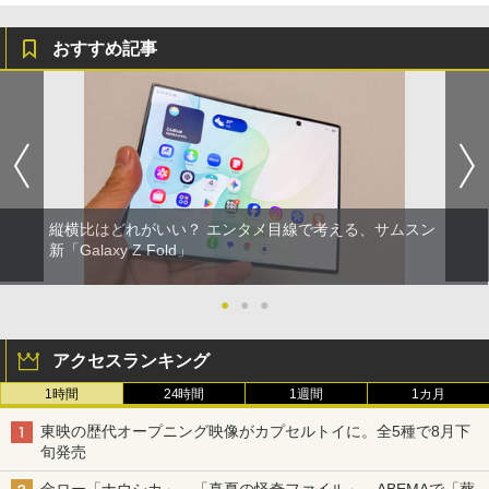
おすすめ記事
縦横比はどれがいい？ エンタメ目線で考える、サムスン
新「Galaxy Z Fold」
●
●
●
アクセスランキング
1時間
24時間
1週間
1カ月
東映の歴代オープニング映像がカプセルトイに。全5種で8月下
旬発売
金ロー「ナウシカ」、「真夏の怪奇ファイル」、ABEMAで「葬