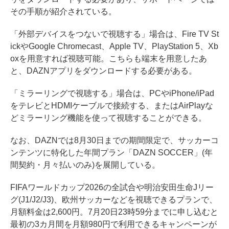
その手順が紹介されている。
「外部デバイスをつないで視聴する」場合は、Fire TV St
ickやGoogle Chromecast、Apple TV、PlayStation 5、Xb
oxを用意すれば視聴可能。こちらも端末を用意したあ
と、DAZNアプリをダウンロードする必要がある。
「ミラーリングで視聴する」場合は、PCやiPhone/iPad
をテレビとHDMIケーブルで接続する、またはAirPlayな
どミラーリング機能を使って視聴することができる。
なお、DAZNでは8月30日までの期間限定で、サッカーコ
ンテンツに特化した年間プラン「DAZN SOCCER」(年
間契約・月々払いのみ)を展開している。
FIFAワールドカップ2026の全試合や明治安田生命Jリー
グ(J1/J2/J3)、欧州サッカーなどを視聴できるプランで、
月額料金は2,600円。7月20日23時59分までに申し込むと
最初の3カ月間を月額980円で利用できるキャンペーンが