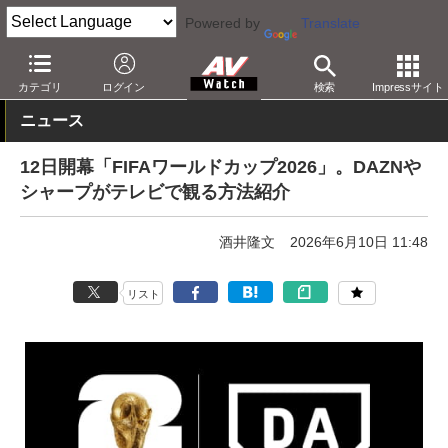
Powered by
Translate
AV Watch
コンテンツ・サービス
映像配信
DAZN
カテゴリ
ログイン
検索
Impressサイト
ニュース
12日開幕「FIFAワールドカップ2026」。DAZNや
シャープがテレビで観る方法紹介
酒井隆文
2026年6月10日 11:48
リスト