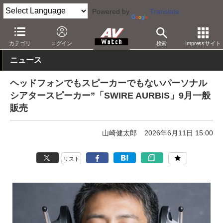
Powered by
Translate
AV Watch
製品
Bluetoothスピーカー
カテゴリ
ログイン
検索
Impressサイト
ニュース
ヘッドフォンでもスピーカーでもないパーソナル
シアタースピーカー”「SWIRE AURBIS」9月一般
販売
山崎健太郎
2026年6月11日 15:00
リスト