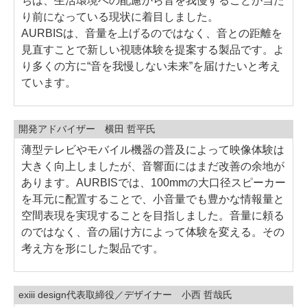
ちは、生活環境への配慮から音を我慢することが当た
り前になっている現状に着目しました。
AURBISは、音量を上げるのではなく、音との距離を
見直すことで新しい視聴体験を提案する製品です。よ
り多くの方に“音を我慢しない未来”を届けたいと考え
ています。
開発アドバイザー 横田 哲平氏
薄型テレビやモバイル機器の普及によって映像体験は
大きく向上しましたが、音響面にはまだ改善の余地が
あります。AURBISでは、100mmの大口径スピーカー
を耳元に配置することで、小音量でも豊かな情報量と
空間表現を実現することを目指しました。音量に頼る
のではなく、音の届け方によって体験を変える。その
考え方を形にした製品です。
exiii design代表取締役／デザイナー 小西 哲哉氏