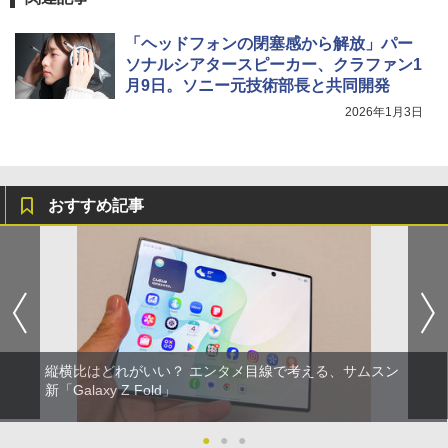
「ヘッドフォンの閉塞感から解放」パー
ソナルシアタースピーカー、クラファン1
月9日。ソニー元技術部長と共同開発
2026年1月3日
おすすめ記事
縦横比はどれがいい？ エンタメ目線で考える、サムスン
新「Galaxy Z Fold」
●
●
●