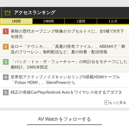
アクセスランキング
1時間
24時間
1週間
1カ月
東映の歴代オープニング映像がカプセルトイに。全5種で8月下
旬発売
金ロー「ナウシカ」、「真夏の怪奇ファイル」、ABEMAで「葬
送のフリーレン」無料配信など。夏の特番・配信情報
「バック・トゥ・ザ・フューチャー」の時計台をモチーフにした
腕時計。1985本限定
世界初アクティブノイズキャンセリングII搭載HDMIケーブル
「Pulsar HDMI」。SilentPowerから
純正の有線CarPlay/Android Autoをワイヤレス化するアダプタ
もっと見る
AV Watch をフォローする