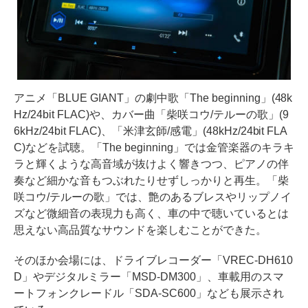
アニメ「BLUE GIANT」の劇中歌「The beginning」(48k
Hz/24bit FLAC)や、カバー曲「柴咲コウ/テルーの歌」(9
6kHz/24bit FLAC)、「米津玄師/感電」(48kHz/24bit FLA
C)などを試聴。「The beginning」では金管楽器のキラキ
ラと輝くような高音域が抜けよく響きつつ、ピアノの伴
奏など細かな音もつぶれたりせずしっかりと再生。「柴
咲コウ/テルーの歌」では、艶のあるブレスやリップノイ
ズなど微細音の表現力も高く、車の中で聴いているとは
思えない高品質なサウンドを楽しむことができた。
そのほか会場には、ドライブレコーダー「VREC-DH610
D」やデジタルミラー「MSD-DM300」、車載用のスマ
ートフォンクレードル「SDA-SC600」なども展示され