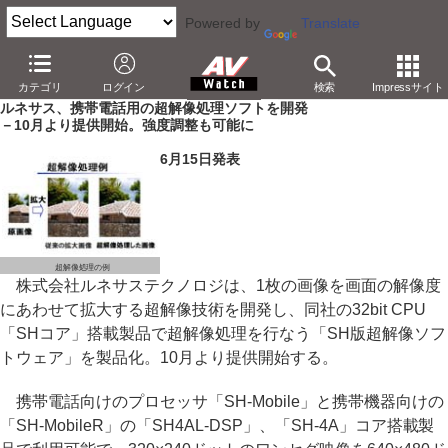
Powered by
Translate
AV Watch
製品
アプリ/ソフトウェア
カテゴリ
ログイン
検索
Impressサイト
ルネサス、携帯電話用の超解像処理ソフトを開発
－10月より提供開始。強度調整も可能に
6月15日発表
超解像処理の例
株式会社ルネサステクノロジは、1枚の画像を画面の解像度
にあわせて拡大する超解像技術を開発し、同社の32bit CPU
「SHコア」搭載製品で超解像処理を行なう「SH版超解像ソフ
トウェア」を製品化。10月より提供開始する。
携帯電話向けのプロセッサ「SH-Mobile」と携帯機器向けの
「SH-MobileR」の「SH4AL-DSP」、「SH-4A」コア搭載製