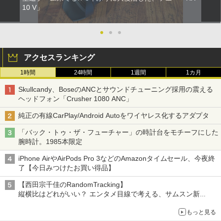
10 V」
●
●
●
アクセスランキング
1時間
24時間
1週間
1カ月
Skullcandy、BoseのANCとサウンドチューニング採用の震える
ヘッドフォン「Crusher 1080 ANC」
純正の有線CarPlay/Android Autoをワイヤレス化するアダプタ
「バック・トゥ・ザ・フューチャー」の時計台をモチーフにした
腕時計。1985本限定
iPhone AirやAirPods Pro 3などのAmazonタイムセール、今夜終
了【今日みつけたお買い得品】
【西田宗千佳のRandomTracking】
縦横比はどれがいい？ エンタメ目線で考える、サムスン新
「Galaxy Z Fold」
もっと見る