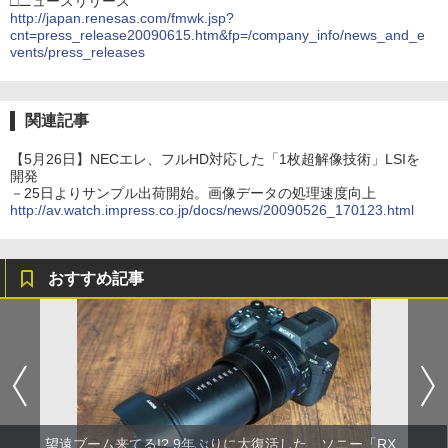
□ニュースリリース
http://japan.renesas.com/fmwk.jsp?
cnt=press_release20090615.htm&fp=/company_info/news_and_e
vents/press_releases
関連記事
【5月26日】NECエレ、フルHD対応した「1枚超解像技術」LSIを
開発
－25日よりサンプル出荷開始。画像データの処理速度向上
http://av.watch.impress.co.jp/docs/news/20090526_170123.html
おすすめ記事
望遠ブーム来てる!? 9年ぶりに大復活した、ソニー「RX