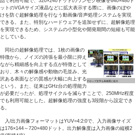
品で利用可能で、320×240ドットのワンセグ映像を640×480ド
ットのVGAサイズ液晶などに拡大表示する際に、画像のぼや
けを防ぐ超解像処理を行なう動画像/音声処理システムを実現
できる。また、特別なハードウェアを追加せずに、超解像処理
を実現できるため、システムの小型化や開発期間の短縮も可能
としている。
同社の超解像処理では、1枚の画像の
特徴から、ノイズの誇張を最小限に抑え
ながら精細感を向上する点が特徴として
おり、木々の解像感や動物の毛並み、光
沢ある表面などの質感が大幅に向上する
テロップ文字も高画質に拡大
という。また、従来はGHz台の処理能力
が必要だったが、処理サイクルを減らすことで、250MHz程度
でも利用可能とした。超解像処理の強度も3段階から設定でき
る。
入/出力画像フォーマットはYUV=4:2:0で、入力画像サイズ
は176×144～720×480ドット。出力解像度は入力画像の縦横2