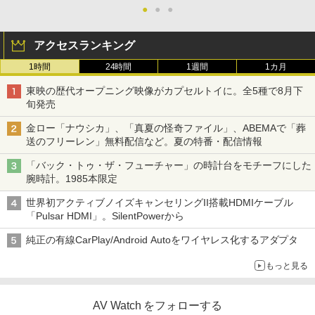
●
●
●
アクセスランキング
1時間
24時間
1週間
1カ月
東映の歴代オープニング映像がカプセルトイに。全5種で8月下
旬発売
金ロー「ナウシカ」、「真夏の怪奇ファイル」、ABEMAで「葬
送のフリーレン」無料配信など。夏の特番・配信情報
「バック・トゥ・ザ・フューチャー」の時計台をモチーフにした
腕時計。1985本限定
世界初アクティブノイズキャンセリングII搭載HDMIケーブル
「Pulsar HDMI」。SilentPowerから
純正の有線CarPlay/Android Autoをワイヤレス化するアダプタ
もっと見る
AV Watch をフォローする