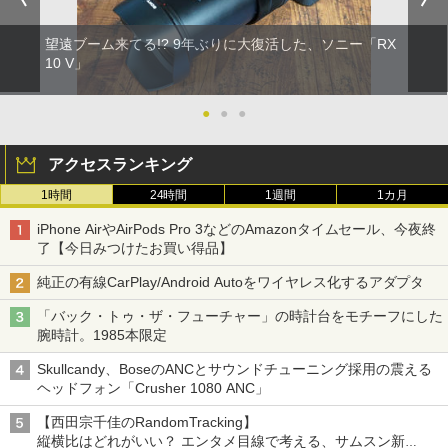
望遠ブーム来てる!? 9年ぶりに大復活した、ソニー「RX
10 V」
●
●
●
アクセスランキング
1時間
24時間
1週間
1カ月
iPhone AirやAirPods Pro 3などのAmazonタイムセール、今夜終
了【今日みつけたお買い得品】
純正の有線CarPlay/Android Autoをワイヤレス化するアダプタ
「バック・トゥ・ザ・フューチャー」の時計台をモチーフにした
腕時計。1985本限定
Skullcandy、BoseのANCとサウンドチューニング採用の震える
ヘッドフォン「Crusher 1080 ANC」
【西田宗千佳のRandomTracking】
縦横比はどれがいい？ エンタメ目線で考える、サムスン新