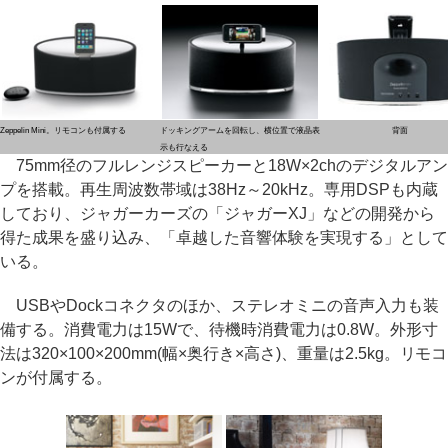
Zeppelin Mini。リモコンも付属する
ドッキングアームを回転し、横位置で液晶表
背面
示も行なえる
75mm径のフルレンジスピーカーと18W×2chのデジタルアン
プを搭載。再生周波数帯域は38Hz～20kHz。専用DSPも内蔵
しており、ジャガーカーズの「ジャガーXJ」などの開発から
得た成果を盛り込み、「卓越した音響体験を実現する」として
いる。
USBやDockコネクタのほか、ステレオミニの音声入力も装
備する。消費電力は15Wで、待機時消費電力は0.8W。外形寸
法は320×100×200mm(幅×奥行き×高さ)、重量は2.5kg。リモコ
ンが付属する。