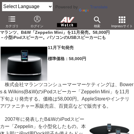
Powered by
Translate
AV Watch
製品
オーディオスピーカー
カテゴリ
ログイン
検索
Impressサイト
マランツ、B&W「Zeppelin Mini」を11月発売。58,000円
－小型iPodスピーカー。パソコンのUSBスピーカーにも
11月下旬発売
標準価格：58,000円
株式会社マランツコンシューマーマーケティングは、Bower
s & Wilkins(B&W)のiPodスピーカー「Zeppelin Mini」を11月
下旬より発売する。価格は58,000円。AppleStoreやインテリ
ア/ファニチャー系販売店、百貨店などで販売する。
2007年に発表したB&WのiPodスピー
カー「Zeppelin」を小型化したもの。本
体上部にiPod用Dock端子を備えたドッ