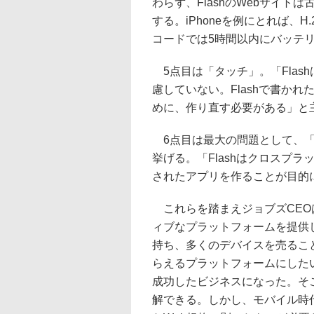
わらず、FlashのWebサイ
する。iPhoneを例にとれば、
コードでは5時間以内にバッテ
5点目は「タッチ」。「Flas
慮していない。Flashで書か
めに、作り直す必要がある」と
6点目は最大の問題として、「Fl
挙げる。「Flashはクロスプラ
されたアプリを作ることが目的
これらを踏まえジョブズCEO
ィブなプラットフォームを提供し
持ち、多くのデバイスを売るこ
らえるプラットフォームにしたい
成功したビジネスになった。そこ
解できる。しかし、モバイル時