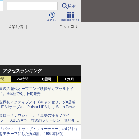
ログイン
Impress サイト
全カテゴリ
音楽配信
アクセスランキング
時間
24時間
1週間
1カ月
東映の歴代オープニング映像がカプセルトイ
に。全5種で8月下旬発売
世界初アクティブノイズキャンセリングII搭載
HDMIケーブル「Pulsar HDMI」。SilentPower
から
金ロー「ナウシカ」、「真夏の怪奇ファイ
ル」、ABEMAで「葬送のフリーレン」無料配信
など。夏の特番・配信情報
「バック・トゥ・ザ・フューチャー」の時計台
をモチーフにした腕時計。1985本限定