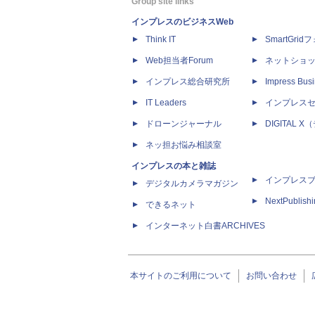
Group site links
インプレスのビジネスWeb
Think IT
SmartGri
Web担当者Forum
ネットショ
インプレス総合研究所
Impress Busi
IT Leaders
インプレス
ドローンジャーナル
DIGITAL
ネッ担お悩み相談室
インプレスの本と雑誌
インプレス
デジタルカメラマガジン
NextPublish
できるネット
インターネット白書ARCHIVES
本サイトのご利用について
お問い合わせ