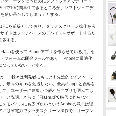
トは古いデコーダを使うためにソフトウェアでデコード
H.264で10時間再生できるところが、ソフトウェアデ
リを使い果たしてしまう」とする。
hはPCを前提としており、タッチスクリーン操作を考
れたサイトはタッチベースのデバイスをサポートするた
主張する。
ashを使ってiPhoneアプリを作らせている点」を
ットフォームの開発ツールであり、iPhoneに最適化
になっていない」とする。
は、「我々は開発者にもっとも先進的でイノベーテ
、最高のappsを創造したい。最高のappsと顧客を
とで、ユーザーに豊富かつ優れたアプリを選んでも
」と説明。さらに「FlashはPC時代に作られて、
をモバイルにも広げたいというAdobeの意志は理
代には省電力でタッチスクリーン操作で、オープン