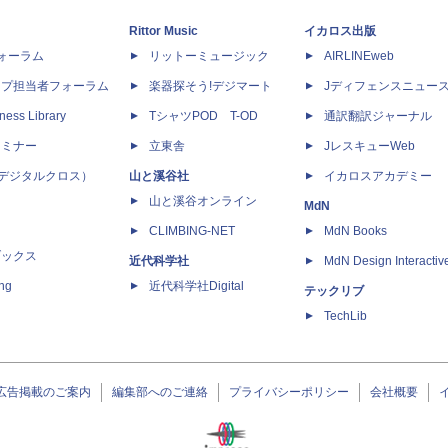
Rittor Music
イカロス出版
dフォーラム
リットーミュージック
AIRLINEweb
ップ担当者フォーラム
楽器探そう!デジマート
Jディフェンスニュー
ness Library
TシャツPOD T-OD
通訳翻訳ジャーナル
セミナー
立東舎
JレスキューWeb
 X（デジタルクロス）
山と溪谷社
イカロスアカデミー
山と溪谷オンライン
MdN
CLIMBING-NET
MdN Books
ブックス
近代科学社
MdN Design Interactiv
ing
近代科学社Digital
テックリブ
TechLib
広告掲載のご案内
編集部へのご連絡
プライバシーポリシー
会社概要