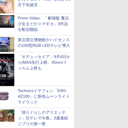
月下旬発売
Prime Video、「劇場版 魔法
少女まどか☆マギカ」3作品
を配信開始
東京国立博物館がハイセンス
の100型RGB LEDテレビ導入
「オデュッセイア」9月4日か
らIMAX先行上映。35mmフ
ィルム上映も
Technicsイヤフォン「EAH-
AZ100」に新色ムーンライト
ライラック
「借りぐらしのアリエッテ
ィ」日テレで今夜。3週連続
ジブリの第一夜