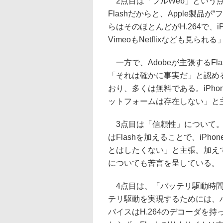
2点目は「フルWeb」という点に
Flashだからと、Apple製品
らはそのほとんどがH.264で、iP
VimeoもNetflixなども見ら
一方で、Adobeが主張するF
「それは確かに事実だ」と認めるが
おり、多くは無料である。iPhon
ットフォームは存在しない」と
3点目は「信頼性」について。「
はFlashを加えることで、iPho
とはしたくない」と主張。加えて
についても苦言を呈している。
4点目は、「バッテリ駆動時間
テリ駆動を実現するためには、
バイスはH.264のデコーダを持っ