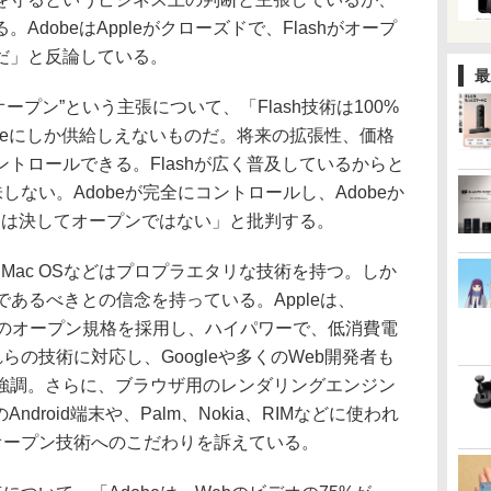
dobeはAppleがクローズドで、Flashがオープ
だ」と反論している。
最
ープン”という主張について、「Flash技術は100%
beにしか供給しえないものだ。将来の拡張性、価格
トロールできる。Flashが広く普及しているからと
しない。Adobeが完全にコントロールし、Adobeか
shは決してオープンではない」と批判する。
OS、Mac OSなどはプロプラエタリな技術を持つ。しか
であるべきとの信念を持っている。Appleは、
iptなどのオープン規格を採用し、ハイパワーで、低消費電
れらの技術に対応し、Googleや多くのWeb開発者も
強調。さらに、ブラウザ用のレンダリングエンジン
leのAndroid端末や、Palm、Nokia、RIMなどに使われ
のオープン技術へのこだわりを訴えている。