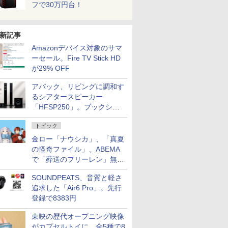
フで30万円台！
新記事
Amazonデバイス対象のサマ
ーセール。Fire TV Stick HD
が29% OFF
アバック、リビングに調和す
るシアタースピーカー
「HFSP250」。ブックシェ
ルフはペア3万円以下
トピック
金ロー「ナウシカ」、「真夏
の怪奇ファイル」、ABEMA
で「葬送のフリーレン」無料
配信など。夏の特番・配信情
SOUNDPEATS、音質と軽さ
報
追求した「Air6 Pro」。先行
登録で8383円
東映の歴代オープニング映像
がカプセルトイに。全5種で8