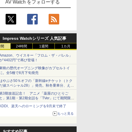
AV Watch をフォローする
Impress Watchシリーズ 人気記事
時間
24時間
1週間
1カ月
Amazon、ウイスキー「フロム・ザ・バレル」
が“4402円”で再び登場！
東映の歴代オープニング映像がカプセルトイ
に。全5種で8月下旬発売
はやぶさ50％オフの「新幹線eチケット（トク
だ値スペシャル28）」発売。秋冬乗車分、えき
ねっと限定
第3期放送記念！ アニメ「薬屋のひとりご
と」第1期・第2期全話を「TVer」にて期間限定
で順次無料配信開始
KDDI、楽天へのローミングを9月末で終了
もっと見る
おすすめ記事