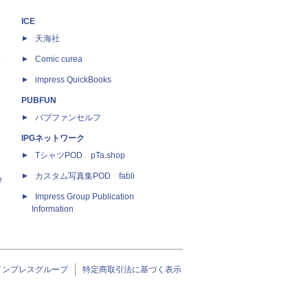
ICE
天海社
ス
Comic curea
impress QuickBooks
PUBFUN
パブファンセルフ
IPGネットワーク
TシャツPOD pTa.shop
カスタム写真集POD fabli
e
Impress Group Publication
Information
インプレスグループ
特定商取引法に基づく表示