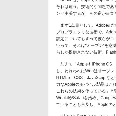
それは違う。技術的な問題である。A
ンと主張するが、その逆が事実
まず1点目として、Adobeの“オ
プロプラエタリな技術で、Ado
設定についてもすべて彼らがコン
いって、それは“オープン”を意味
らしか提供されない技術。Fla
加えて「AppleもiPhone 
し、われわれはWebはオープン
HTML5、CSS、JavaScr
力なAppleのモバイル製品はこ
これらの技術を使っている」と
WebkitがSafariを始め、Goog
ていることも言及し、Apple