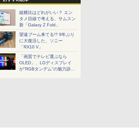
縦横比はどれがいい？ エン
タメ目線で考える、サムスン
新「Galaxy Z Fold」
望遠ブーム来てる!? 9年ぶり
に大復活した、ソニー
「RX10 V」
「画質でテレビ選ぶなら
OLED」、LGディスプレイ
が“RGBタンデム”の魅力訴
求。液晶とのガチ比較も