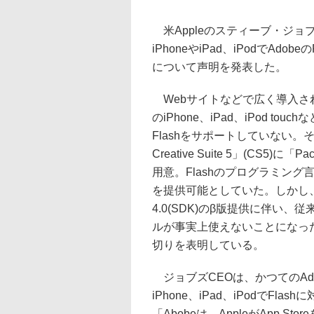
米Appleのスティーブ・ジョブ
iPhoneやiPad、iPodでAdo
について声明を発表した。
Webサイトなどで広く導入されてい
のiPhone、iPad、iPod to
Flashをサポートしていない。その
Creative Suite 5」(CS5)
用意。Flashのプログラミング言語で
を提供可能としていた。しかし、App
4.0(SDK)のβ版提供に伴い、従来の
ルが事実上使えないことになったこと
切りを表明している。
ジョブズCEOは、かつてのAd
iPhone、iPad、iPodでF
「Abobeは、AppleがApp