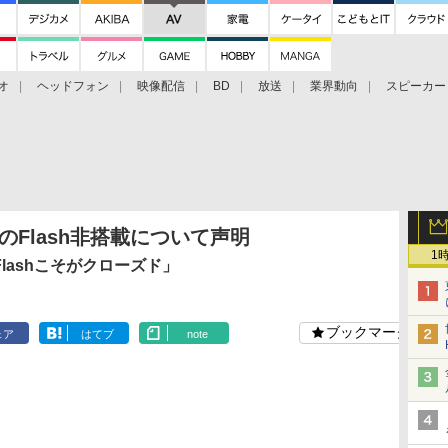
オ
ヘッドフォン
映像配信
BD
放送
業界動向
スピーカー
ェクタ
PS4
BDプレーヤー
映像配信
BD
へのFlash非搭載について声明
1
Flashこそがクローズド」
ブックマーク
ェア
はてブ
note