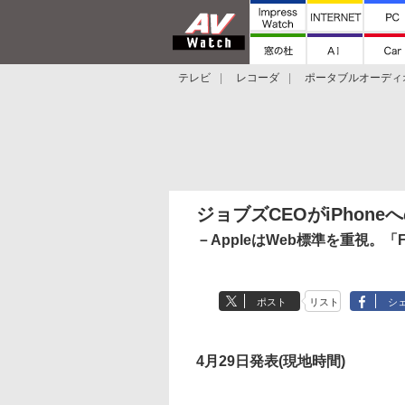
テレビ
レコーダ
ポータブルオーディ
スマートスピーカー
デジカメ
プロジ
ジョブズCEOがiPhone
－AppleはWeb標準を重視。「
ポスト
リスト
シ
4月29日発表(現地時間)