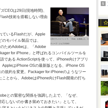
ズCEOは29日(現地時間)、
beのFlash技術を搭載しない理由
るFlashだが、Apple
1月のプレスイベントで、「iPad」を発表した、ス
uchなどのモバイル製品では、
ティーブ・ジョブズCEO
ためAdobeは、「Adobe
に「Packager for iPhone」と呼ばれるコンパイルツールを
ある ActionScriptを使って、iPhone向けアプリ
leはiPhone OSの最新版となる、iPhone OS
規約を変更。Packager for iPhoneのようなツー
から、AdobeはiPhone向けFlash開発の打ち
obeとの緊密な関係を強調した上で、「なぜ、
lashに対応しないのか書き留めておきたい」として、
 Storeを守るというビジネス上の判断と主張しているが、