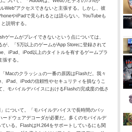
ついて、「Adobeは、Webのビデオの75%が
が“フルWeb”アクセスできないと主張する。しかし、彼
honeやiPadで見られるとは語らない。YouTubeも
れる」と説明する。
lashゲームがプレイできないという点については、
、「5万以上のゲームがApp Storeに登録されて
e、iPad、iPod以上のタイトルを有するゲームプラ
主張する。
Macのクラッシュの一番の原因はFlashだ。我々
ne、iPad、iPodの信頼性やセキュリティを損なうこ
、モバイルデバイスにおけるFlashの完成度の低さ
」について。「モバイルデバイスで長時間のバッ
ハードウェアデコーダが必要だ。多くのモバイルデ
ている。FlashはH.264をサポートしているにも関