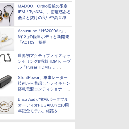
MADOO、Ortho搭載の限定
IEM「Typ624」。密度感ある
低音と抜けの良い中高音域
Acoustune「HS2000Air」。
約13gの軽量ボディと新開発
「ACT09」採用
世界初アクティブノイズキャ
ンセリングII搭載HDMIケーブ
ル「Pulsar HDMI」。
SilentPowerから
SilentPower、軍事レーダー
技術から着想したノイキャン
搭載電源コンディショナー
「AC iPurifier2」
Brise Audio“究極ポータブル
オーディオFUGAKU”に10周
年記念モデル。経路を
NISHIKIで統一。400万円