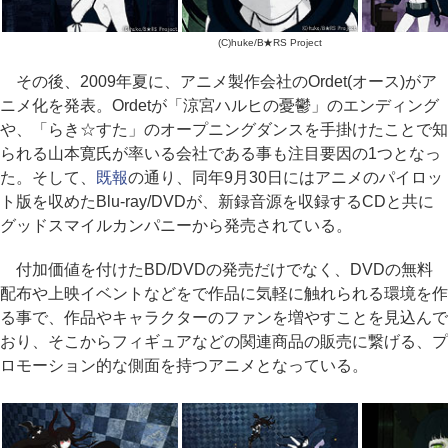
(C)huke/B★RS Project
その後、2009年夏に、アニメ製作会社のOrdet(オース)がア
ニメ化を発表。Ordetが「涼宮ハルヒの憂鬱」のエンディング
や、「らき☆すた」のオープニングダンスを手掛けたことで知
られる山本寛氏が率いる会社である事も注目要因の1つとなっ
た。そして、
既報
の通り、同年9月30日にはアニメのパイロッ
ト版を収めたBlu-ray/DVDが、新録音源を収録するCDと共に
グッドスマイルカンパニーから発売されている。
付加価値を付けたBD/DVDの発売だけでなく、DVDの無料
配布や上映イベントなどをで作品に気軽に触れられる環境を作
る事で、作品やキャラクターのファンを増やすことを見込んで
おり、そこからフィギュアなどの関連商品の販売に繋げる、プ
ロモーション的な側面を持つアニメとなっている。