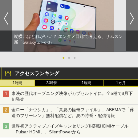
縦横比はどれがいい？ エンタメ目線で考える、サムスン
新「Galaxy Z Fold」
●
●
●
アクセスランキング
1時間
24時間
1週間
1カ月
東映の歴代オープニング映像がカプセルトイに。全5種で8月下
旬発売
金ロー「ナウシカ」、「真夏の怪奇ファイル」、ABEMAで「葬
送のフリーレン」無料配信など。夏の特番・配信情報
世界初アクティブノイズキャンセリングII搭載HDMIケーブル
「Pulsar HDMI」。SilentPowerから