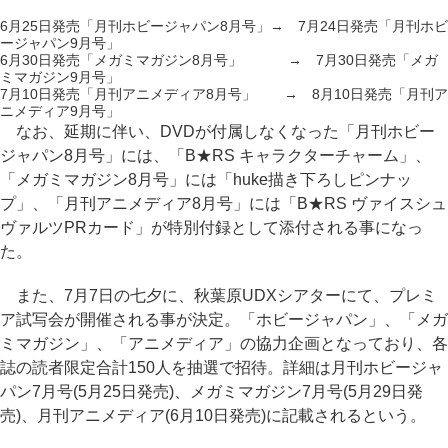
6月25日発売「月刊ホビージャパン8月号」→ 7月24日発売「月刊ホビ
ージャパン9月号」
6月30日発売「メガミマガジン8月号」 → 7月30日発売「メガ
ミマガジン9月号」
7月10日発売「月刊アニメディア8月号」 → 8月10日発売「月刊ア
ニメディア9月号」
なお、延期に伴い、DVDが付属しなくなった「月刊ホビー
ジャパン8月号」には、「B★RS キャラクターチャーム」、
「メガミマガジン8月号」には「huke描き下ろしピンナッ
プ」、「月刊アニメディア8月号」には「B★RS ヴァイスシュ
ヴァルツPRカード」が特別付録として添付される事になっ
た。
また、7月7日の七夕に、秋葉原UDXシアターにて、プレミ
ア試写会が開催される事が決定。「ホビージャパン」、「メガ
ミマガジン」、「アニメディア」の協力企画となっており、各
誌の読者限定合計150人を抽選で招待。詳細は月刊ホビージャ
パン7月号(5月25日発売)、メガミマガジン7月号(5月29日発
売)、月刊アニメディア(6月10日発売)に記載されるという。