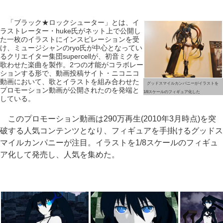
「ブラック★ロックシューター」とは、イ
ラストレーター・huke氏がネット上で公開し
た一枚のイラストにインスピレーションを受
け、ミュージシャンのryo氏が中心となってい
るクリエイター集団supercellが、初音ミクを
歌わせた楽曲を製作。2つの才能がコラボレー
ションする形で、動画投稿サイト・ニコニコ
動画において、歌とイラストを組み合わせた
グッドスマイルカンパニーがイラストを
プロモーション動画が公開されたのを発端と
1/8スケールのフィギュア化した
している。
このプロモーション動画は290万再生(2010年3月時点)を突
破する人気コンテンツとなり、フィギュアを手掛けるグッドス
マイルカンパニーが注目。イラストを1/8スケールのフィギュ
ア化して発売し、人気を集めた。