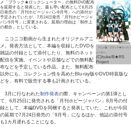
メ「ブラック★ロックシューター」の無料DVD配布
を延期すると発表した。最も早い配布として6月25
日発売の「月刊ホビージャパン8月号」への添付が
予定されていたが、7月24日発売「月刊ホビージャ
パン9月号」に変更される。延期の理由は「制作上
の都合」としている。
ニコニコ動画から生まれたオリジナルアニ
メ。発表方法として、本編を収録したDVDを
アニメ版「ブラック★ロックシ
雑誌の付録として添付したり、無料のネット
ューター」
(C)huke/B★RS
配信を実施、イベントや店舗などでの無料配
Project
布などを予定している作品。また、無料配布
以外にも、コレクション性を高めたBlu-ray版やDVD特装版な
どを、有料で販売する事も計画されている。
3月に行なわれた
制作発表
の際、キャンペーンの第1弾とし
て、6月25日に発売される「月刊ホビージャパン」8月号の付
録として、本編DVDを同梱すると発表していた。これが今回
の延期で7月24日発売の「9月号」になるほか、他誌の添付号
も1カ月遅れることになる。