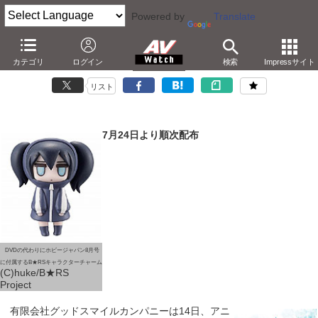
Powered by
Translate
アニメ「ブラック★ロックシューター」DVD無料配布が延期
カテゴリ
ログイン
検索
Impressサイト
－1号ずれた雑誌に添付。DVD代わりに特別付録も
リスト
7月24日より順次配布
DVDの代わりにホビージャパン8月号
に付属するB★RSキャラクターチャーム
(C)huke/B★RS
Project
有限会社グッドスマイルカンパニーは14日、アニ