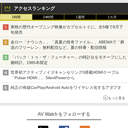
アクセスランキング
1時間
24時間
1週間
1カ月
東映の歴代オープニング映像がカプセルトイに。全5種で8月下
旬発売
金ロー「ナウシカ」、「真夏の怪奇ファイル」、ABEMAで「葬
送のフリーレン」無料配信など。夏の特番・配信情報
「バック・トゥ・ザ・フューチャー」の時計台をモチーフにした
腕時計。1985本限定
世界初アクティブノイズキャンセリングII搭載HDMIケーブル
「Pulsar HDMI」。SilentPowerから
純正の有線CarPlay/Android Autoをワイヤレス化するアダプタ
もっと見る
AV Watch をフォローする