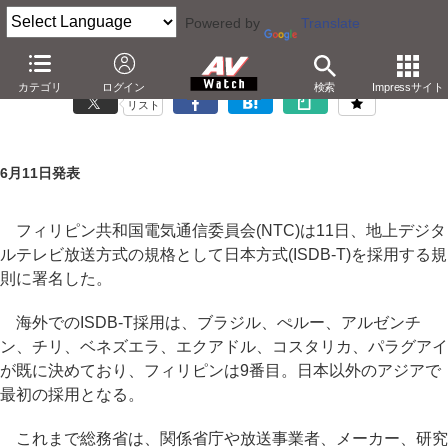
Powered by
Translate
フィリピン、地デジ日本方式採用を決定
カテゴリ
ログイン
検索
Impressサイト
リスト
6月11日発表
フィリピン共和国電気通信委員会(NTC)は11日、地上デジタ
ルテレビ放送方式の規格として日本方式(ISDB-T)を採用する規
則に署名した。
海外でのISDB-T採用は、ブラジル、ぺルー、アルゼンチ
ン、チリ、ベネズエラ、エクアドル、コスタリカ、パラグアイ
が既に決めており、フィリピンは9番目。日本以外のアジアで
最初の採用となる。
これまで総務省は、関係省庁や放送事業者、メーカー、研究