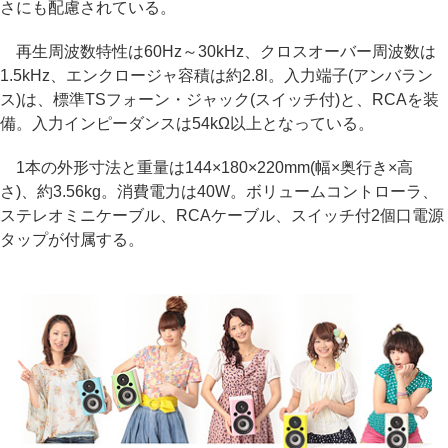
さにも配慮されている。
再生周波数特性は60Hz～30kHz、クロスオーバー周波数は
1.5kHz、エンクロージャ容積は約2.8l。入力端子(アンバラン
ス)は、標準TSフォーン・ジャック(スイッチ付)と、RCAを装
備。入力インピーダンスは54kΩ以上となっている。
1本の外形寸法と重量は144×180×220mm(幅×奥行き×高
さ)、約3.56kg。消費電力は40W。ボリュームコントローラ、
ステレオミニケーブル、RCAケーブル、スイッチ付2個口電源
タップが付属する。