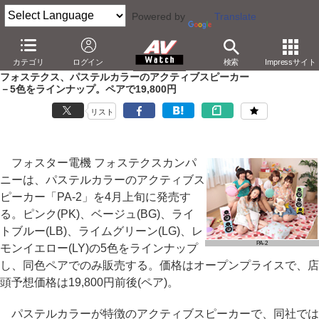
Powered by
Translate
AV Watch
製品
オーディオスピーカー
カテゴリ
ログイン
検索
Impressサイト
フォステクス、パステルカラーのアクティブスピーカー
－5色をラインナップ。ペアで19,800円
リスト
フォスター電機 フォステクスカンパ
ニーは、パステルカラーのアクティブス
ピーカー「PA-2」を4月上旬に発売す
る。ピンク(PK)、ベージュ(BG)、ライ
トブルー(LB)、ライムグリーン(LG)、レ
PA-2
モンイエロー(LY)の5色をラインナップ
し、同色ペアでのみ販売する。価格はオープンプライスで、店
頭予想価格は19,800円前後(ペア)。
パステルカラーが特徴のアクティブスピーカーで、同社では