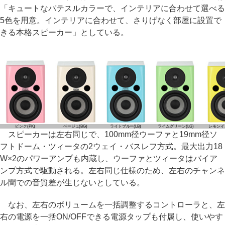
「キュートなパテスルカラーで、インテリアに合わせて選べる
5色を用意。インテリアに合わせて、さりげなく部屋に設置で
きる本格スピーカー」としている。
ピンク(PK)
ベージュ(BG)
ライトブルー(LB)
ライムグリーン(LG)
レモンイエ
スピーカーは左右同じで、100mm径ウーファと19mm径ソ
フトドーム・ツィータの2ウェイ・バスレフ方式。最大出力18
W×2のパワーアンプも内蔵し、ウーファとツィータはバイア
ンプ方式で駆動される。左右同じ仕様のため、左右のチャンネ
ル間での音質差が生じないとしている。
なお、左右のボリュームを一括調整するコントローラと、左
右の電源を一括ON/OFFできる電源タップも付属し、使いやす