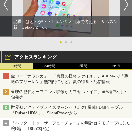
縦横比はどれがいい？ エンタメ目線で考える、サムスン
新「Galaxy Z Fold」
●
●
●
アクセスランキング
1時間
24時間
1週間
1カ月
金ロー「ナウシカ」、「真夏の怪奇ファイル」、ABEMAで「葬
送のフリーレン」無料配信など。夏の特番・配信情報
東映の歴代オープニング映像がカプセルトイに。全5種で8月下
旬発売
世界初アクティブノイズキャンセリングII搭載HDMIケーブル
「Pulsar HDMI」。SilentPowerから
「バック・トゥ・ザ・フューチャー」の時計台をモチーフにした
腕時計。1985本限定