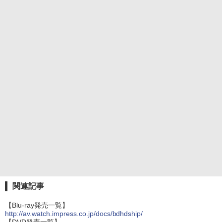
関連記事
【Blu-ray発売一覧】
http://av.watch.impress.co.jp/docs/bdhdship/