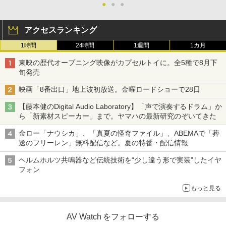
●
●
●
アクセスランキング
1時間
24時間
1週間
1カ月
東映の歴代オープニング映像がカプセルトイに。全5種で8月下
旬発売
映画「8番出口」地上波初放送。金曜ロードショーで28日
【藤本健のDigital Audio Laboratory】「声で演奏するドラム」か
ら「新素材スピーカー」まで。ヤマハの最新研究のぞいてきた
金ロー「ナウシカ」、「真夏の怪奇ファイル」、ABEMAで「葬
送のフリーレン」無料配信など。夏の特番・配信情報
ヘルムホルツ共鳴器など伝統技術を“少し違う形で実装”したイヤ
フォン
もっと見る
AV Watch をフォローする