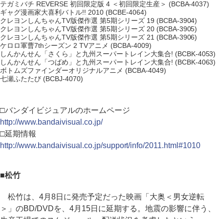
テガミバチ REVERSE 初回限定版 4 ＜初回限定生産＞ (BCBA-4037)
ギャグ漫画家大喜利バトル!! 2010 (BCBE-4064)
クレヨンしんちゃんTV版傑作選 第5期シリーズ 19 (BCBA-3904)
クレヨンしんちゃんTV版傑作選 第5期シリーズ 20 (BCBA-3905)
クレヨンしんちゃんTV版傑作選 第5期シリーズ 21 (BCBA-3906)
ケロロ軍曹7thシーズン 2 TVアニメ (BCBA-4009)
しんかんせん「さくら」と九州スーパートレイン大集合! (BCBK-4053)
しんかんせん「つばめ」と九州スーパートレイン大集合! (BCBK-4063)
ボトムズファインダーオリジナルアニメ (BCBA-4049)
七瀬ふたたび (BCBJ-4070)
□バンダイビジュアルのホームページ
http://www.bandaivisual.co.jp/
□延期情報
http://www.bandaivisual.co.jp/support/info/2011.html#1010
■松竹
松竹は、4月8日に発売予定だった映画「大奥＜男女逆転
＞」のBD/DVDを、4月15日に延期する。地震の影響に伴う、