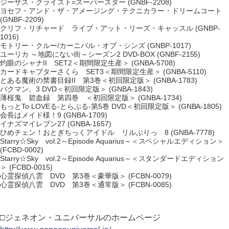
ジーザス・クライスト=スーパースター (GNBF-2208)
ヨセフ・アンド・ザ・アメージング・テクニカラー・ドリームコート
(GNBF-2209)
クリフ・リチャード ライブ・アット・リーズ・キャッスル (GNBP-
1016)
モトリー・クルー/カーニバル・オブ・シンズ (GNBP-1017)
ユーリカ ～地図にない街～シーズン2 DVD-BOX (GNBF-2155)
灼眼のシャナII SET2＜期間限定生産＞ (GNBA-5708)
カードキャプターさくら SET3＜期間限定生産＞ (GNBA-5110)
とある魔術の禁書目録II 第3巻＜初回限定版＞ (GNBA-1783)
バクマン。3 DVD＜初回限定版＞ (GNBA-1843)
薄桜鬼 碧血録 第四巻 ＜初回限定版＞ (GNBA-1734)
もっとTo LOVEる-とらぶる-第5巻 DVD＜初回限定版＞ (GNBA-1805)
会長はメイド様！9 (GNBA-1709)
イナズマイレブン27 (GNBA-1657)
ひめチェン！おとぎちっくアイドル リルぷりっ 8 (GNBA-7778)
Starry☆Sky vol.2～Episode Aquarius～＜スペシャルエディション＞
(FCBD-0002)
Starry☆Sky vol.2～Episode Aquarius～＜スタンダードエディション
＞ (FCBD-0015)
心霊探偵八雲 DVD 第3巻＜豪華版＞ (FCBN-0079)
心霊探偵八雲 DVD 第3巻＜通常版＞ (FCBN-0085)
□ジェネオン・ユニバーサルのホームページ