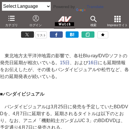
Powered by
Translate
地震の影響による、BD/DVDソフト発売延期情報
カテゴリ
ログイン
検索
Impressサイト
－ガンダムUC 3は予定通り。IS第1巻は延期に
リスト
東北地方太平洋沖地震の影響で、各社Blu-ray/DVDソフトの
発売日延期が相次いでいる。
15日
、および
16日
にも延期情報
をお伝えしたが、その後もバンダイビジュアルや松竹など、各
社の延期発表が続いている。
■バンダイビジュアル
バンダイビジュアルは3月25日に発売を予定していたBD/DV
Dを、4月7日に延期する。延期されるタイトルは以下のとお
り。なお、アニメ「機動戦士ガンダムUC 3」のBD/DVDは、
予定通り4月7日に発売される。