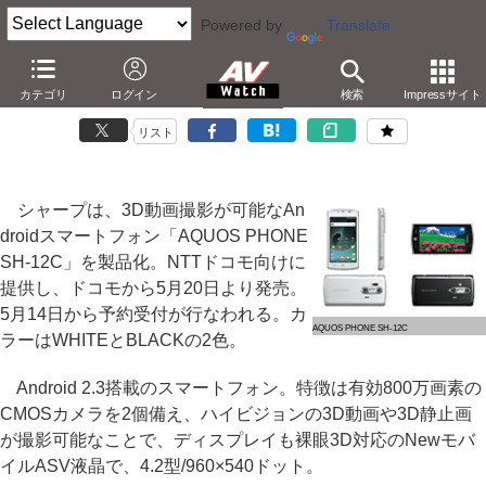
Powered by
Translate
シャープ、3D動画撮影対応のAndroid 2.3スマートフォン
カテゴリ
ログイン
検索
Impressサイト
－AQUOS連携/テザリング対応の「AQUOS PHONE SH-12C」
リスト
シャープは、3D動画撮影が可能なAn
droidスマートフォン「AQUOS PHONE
SH-12C」を製品化。NTTドコモ向けに
提供し、ドコモから5月20日より発売。
5月14日から予約受付が行なわれる。カ
AQUOS PHONE SH-12C
ラーはWHITEとBLACKの2色。
Android 2.3搭載のスマートフォン。特徴は有効800万画素の
CMOSカメラを2個備え、ハイビジョンの3D動画や3D静止画
が撮影可能なことで、ディスプレイも裸眼3D対応のNewモバ
イルASV液晶で、4.2型/960×540ドット。