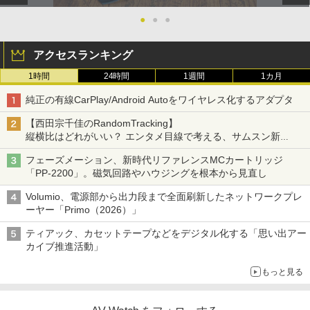
●
●
●
アクセスランキング
1時間
24時間
1週間
1カ月
純正の有線CarPlay/Android Autoをワイヤレス化するアダプタ
【西田宗千佳のRandomTracking】
縦横比はどれがいい？ エンタメ目線で考える、サムスン新
「Galaxy Z Fold」
フェーズメーション、新時代リファレンスMCカートリッジ
「PP-2200」。磁気回路やハウジングを根本から見直し
Volumio、電源部から出力段まで全面刷新したネットワークプレ
ーヤー「Primo（2026）」
ティアック、カセットテープなどをデジタル化する「思い出アー
カイブ推進活動」
もっと見る