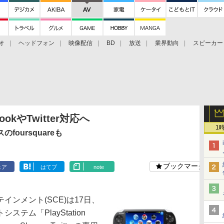
オ
ヘッドフォン
映像配信
BD
放送
業界動向
スピーカー
ェクタ
PS4
BDプレーヤー
映像配信
BD
ebookやTwitter対応へ
1
oursquareも
ブックマーク
ェア
はてブ
note
ンメント(SCE)は17日、
テム「PlayStation