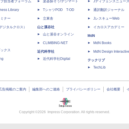
ップ担当者フォーラム
楽器探そう!デジマート
Jディフェンスニュー
ness Library
TシャツPOD T-OD
通訳翻訳ジャーナル
セミナー
立東舎
JレスキューWeb
 X（デジタルクロス）
山と溪谷社
イカロスアカデミー
山と溪谷オンライン
MdN
CLIMBING-NET
MdN Books
ブックス
近代科学社
MdN Design Interactiv
ing
近代科学社Digital
テックリブ
TechLib
広告掲載のご案内
編集部へのご連絡
プライバシーポリシー
会社概要
Copyright ©
2026
Impress Corporation. All rights reserved.