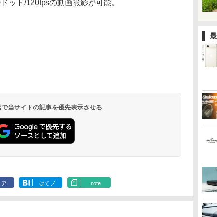
×240ドット/120fpsの動画撮影が可能。
最
 検索で当サイトの記事を優先表示させる
ェア
はてブ
note