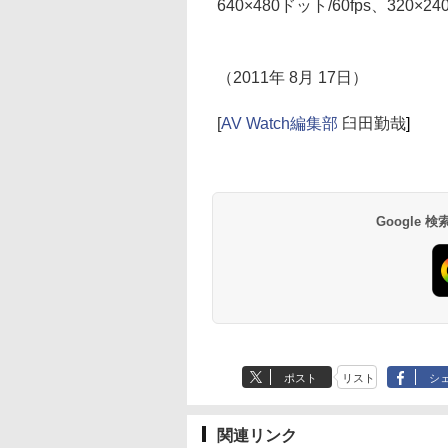
640×480ドット/60fps、320
（2011年 8月 17日）
[
AV Watch編集部
臼田勤哉
]
Google
ポスト
リスト
シ
関連リンク