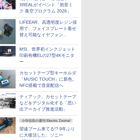
XREALがイベント「初音ミ
ク 夜空プログラム 2026」
LIFEEAR、高透明度レジン採
用で、フェイスプレート着せ
替え可能なイヤフォン
「Nova Shell」
MSI、世界初インクジェット
印刷有機ELの27型4Kモニタ
ー
カセットテープ型キーホルダ
「MUSIC TOUCH」に新色。
NFC搭載で音楽配信へ
ティアック、カセットテープ
などをデジタル化する「思い
出アーカイブ推進活動」
小寺信良の週刊 Electric Zooma!
望遠ブーム来てる!? 9年ぶり
に大復活した、ソニー