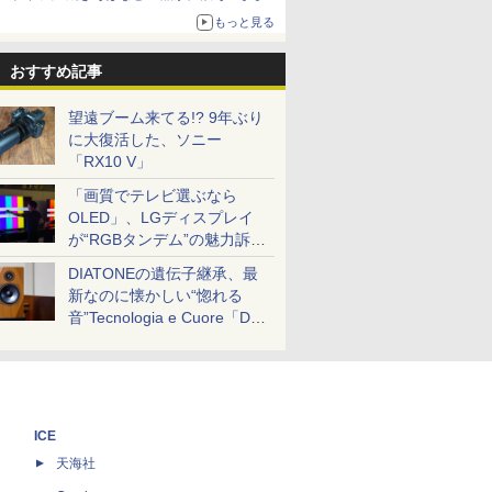
ボリュームアップ
もっと見る
おすすめ記事
望遠ブーム来てる!? 9年ぶり
に大復活した、ソニー
「RX10 V」
「画質でテレビ選ぶなら
OLED」、LGディスプレイ
が“RGBタンデム”の魅力訴
求。液晶とのガチ比較も
DIATONEの遺伝子継承、最
新なのに懐かしい“惚れる
音”Tecnologia e Cuore「DS-
TC52B」を聴く
ICE
天海社