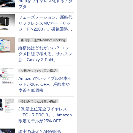
Autoをワイヤレス化するアダ
プタ
フェーズメーション、新時代
リファレンスMCカートリッ
ジ「PP-2200」。磁気回路や
ハウジングを根本から見直し
西田宗千佳のRandomTracking
縦横比はどれがいい？ エン
タメ目線で考える、サムスン
新「Galaxy Z Fold」
今日みつけたお買い得品
Amazonでレッドブル24本セ
ットが20% OFF。炭酸水や
麦茶も低価格
今日みつけたお買い得品
JBL最上位完全ワイヤレス
「TOUR PRO 3」、Amazon
限定モデルが25% OFF
現実の花火とARが融合、