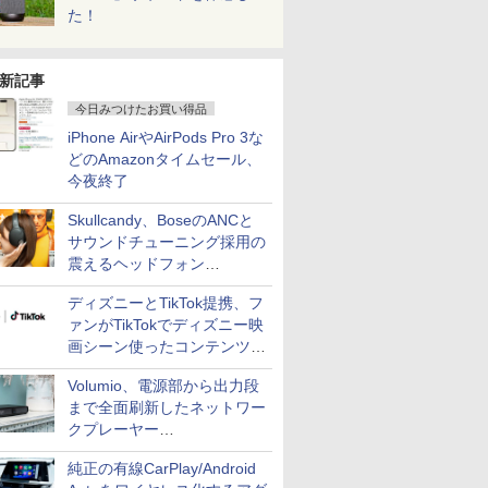
た！
新記事
今日みつけたお買い得品
iPhone AirやAirPods Pro 3な
どのAmazonタイムセール、
今夜終了
Skullcandy、BoseのANCと
サウンドチューニング採用の
震えるヘッドフォン
「Crusher 1080 ANC」
ディズニーとTikTok提携、フ
ァンがTikTokでディズニー映
画シーン使ったコンテンツ制
作、Disney+にも配信
Volumio、電源部から出力段
まで全面刷新したネットワー
クプレーヤー
「Primo（2026）」
純正の有線CarPlay/Android