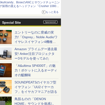
Skullcandy、BoseのANCとサウンドチューニン
グ採用の震えるヘッドフォン「Crusher 1080
ANC」
もっと見る
Special Site
エントリーなのに脅威の実
力!「Osprey」Noble Audioワ
イヤレスイヤフォン4機種を
一気に聴く
Amazon プライムデー過去最
安! Anker注目プロジェクタ
ー3モデルを使ってみた
「A&ultima SP4000T」の魅
力！ポケットに入るオーディ
オの醍醐味
SOUNDPEATSのイヤカフ型
イヤフォン「UU2イヤーカ
フ」をイヤカフマニアが語る
鳥肌ものの「DENON
HOME」サウンドを体感し