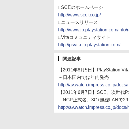
□SCEのホームページ
http://www.scei.co.jp/
□ニュースリリース
http://www.jp.playstation.com/info
□Vitaコミュニティサイト
http://psvita.jp.playstation.com/
関連記事
【2011年8月5日】PlayStation
－日本国内では年内発売
http://av.watch.impress.co.jp/do
【2011年6月7日】SCE、次世代PSP「
－NGP正式名。3G+無線LANで29
http://av.watch.impress.co.jp/do