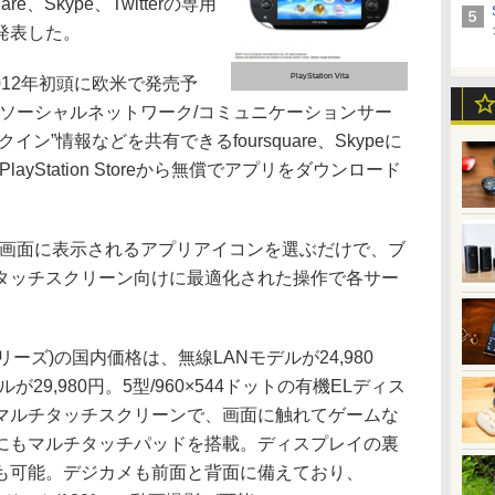
uare、Skype、Twitterの専用
発表した。
PlayStation Vita
2012年初頭に欧米で発売予
rのようなソーシャルネットワーク/コミュニケーションサー
ン”情報などを共有できるfoursquare、Skypeに
layStation Storeから無償でアプリをダウンロード
ーム画面に表示されるアプリアイコンを選ぶだけで、ブ
タッチスクリーン向けに最適化された操作で各サー
1000シリーズ)の国内価格は、無線LANモデルが24,980
29,980円。5型/960×544ドットの有機ELディス
マルチタッチスクリーンで、画面に触れてゲームな
にもマルチタッチパッドを搭載。ディスプレイの裏
も可能。デジカメも前面と背面に備えており、