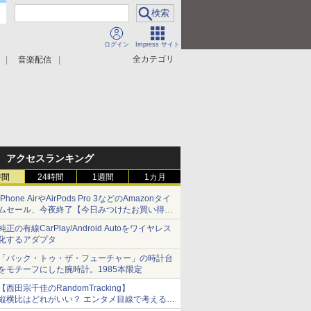
ログイン
Impress サイト
全カテゴリ
音楽配信
アクセスランキング
時間
24時間
1週間
1カ月
iPhone AirやAirPods Pro 3などのAmazonタイ
ムセール、今夜終了【今日みつけたお買い得
品】
純正の有線CarPlay/Android Autoをワイヤレス
化するアダプタ
「バック・トゥ・ザ・フューチャー」の時計台
をモチーフにした腕時計。1985本限定
【西田宗千佳のRandomTracking】
縦横比はどれがいい？ エンタメ目線で考える、
サムスン新「Galaxy Z Fold」