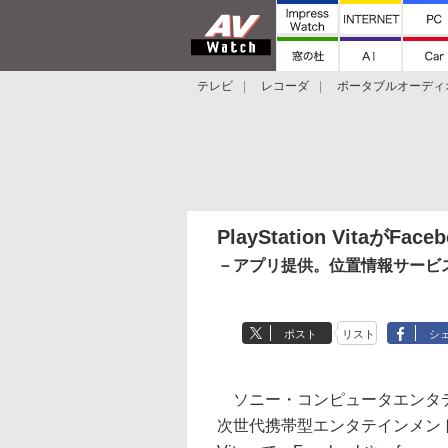
テレビ
レコーダ
ポータブルオーディ
スマートスピーカー
デジカメ
プロジ
PlayStation VitaがFac
－アプリ提供。位置情報サービスのf
ポスト
リスト
シ
ソニー・コンピュータエンタテイ
次世代携帯型エンタテインメントシス