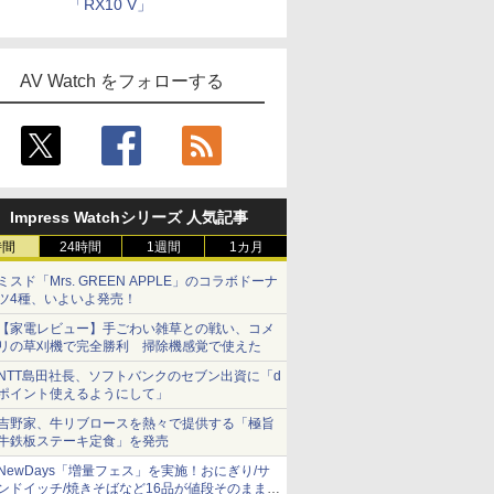
「RX10 V」
AV Watch をフォローする
Impress Watchシリーズ 人気記事
時間
24時間
1週間
1カ月
ミスド「Mrs. GREEN APPLE」のコラボドーナ
ツ4種、いよいよ発売！
【家電レビュー】手ごわい雑草との戦い、コメ
リの草刈機で完全勝利 掃除機感覚で使えた
NTT島田社長、ソフトバンクのセブン出資に「d
ポイント使えるようにして」
吉野家、牛リブロースを熱々で提供する「極旨
牛鉄板ステーキ定食」を発売
NewDays「増量フェス」を実施！おにぎり/サ
ンドイッチ/焼きそばなど16品が値段そのままで