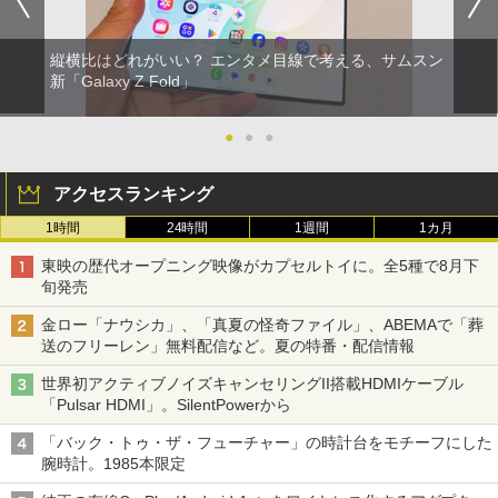
縦横比はどれがいい？ エンタメ目線で考える、サムスン
新「Galaxy Z Fold」
●
●
●
アクセスランキング
1時間
24時間
1週間
1カ月
東映の歴代オープニング映像がカプセルトイに。全5種で8月下
旬発売
金ロー「ナウシカ」、「真夏の怪奇ファイル」、ABEMAで「葬
送のフリーレン」無料配信など。夏の特番・配信情報
世界初アクティブノイズキャンセリングII搭載HDMIケーブル
「Pulsar HDMI」。SilentPowerから
「バック・トゥ・ザ・フューチャー」の時計台をモチーフにした
腕時計。1985本限定