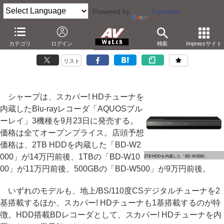
Powered by
Translate
シャープ、業界初のスカパー! HD内蔵BDレコーダ3機種
カテゴリ
ログイン
検索
Impressサイト
－無線LAN AP内蔵でスカパーの番組をTVにLAN転送
リスト
シャープは、スカパー! HDチューナを
内蔵したBlu-rayレコーダ「AQUOSブル
ーレイ」3機種を9月23日に発売する。
価格は全てオープンプライス。店頭予想
価格は、2TB HDDを内蔵した「BD-W2
000」が14万円前後、1TBの「BD-W10
2TB HDDを内蔵した「BD-W2000」
00」が11万円前後、500GBの「BD-W500」が9万円前後。
いずれのモデルも、地上/BS/110度CSデジタルチューナを2
基搭載するほか、スカパー! HDチューナも1基搭載するのが特
徴。HDD搭載BDレコーダとして、スカパー! HDチューナを内