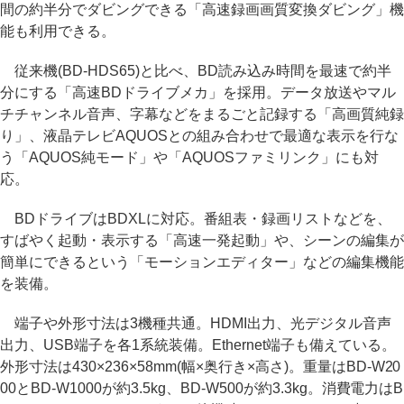
間の約半分でダビングできる「高速録画画質変換ダビング」機
能も利用できる。
従来機(BD-HDS65)と比べ、BD読み込み時間を最速で約半
分にする「高速BDドライブメカ」を採用。データ放送やマル
チチャンネル音声、字幕などをまるごと記録する「高画質純録
り」、液晶テレビAQUOSとの組み合わせで最適な表示を行な
う「AQUOS純モード」や「AQUOSファミリンク」にも対
応。
BDドライブはBDXLに対応。番組表・録画リストなどを、
すばやく起動・表示する「高速一発起動」や、シーンの編集が
簡単にできるという「モーションエディター」などの編集機能
を装備。
端子や外形寸法は3機種共通。HDMI出力、光デジタル音声
出力、USB端子を各1系統装備。Ethernet端子も備えている。
外形寸法は430×236×58mm(幅×奥行き×高さ)。重量はBD-W20
00とBD-W1000が約3.5kg、BD-W500が約3.3kg。消費電力はB