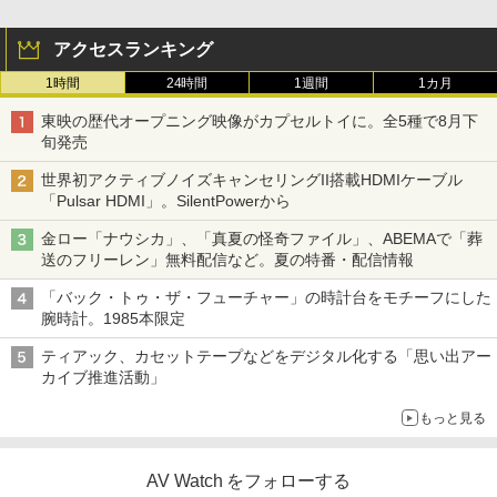
アクセスランキング
1時間
24時間
1週間
1カ月
東映の歴代オープニング映像がカプセルトイに。全5種で8月下
旬発売
世界初アクティブノイズキャンセリングII搭載HDMIケーブル
「Pulsar HDMI」。SilentPowerから
金ロー「ナウシカ」、「真夏の怪奇ファイル」、ABEMAで「葬
送のフリーレン」無料配信など。夏の特番・配信情報
「バック・トゥ・ザ・フューチャー」の時計台をモチーフにした
腕時計。1985本限定
ティアック、カセットテープなどをデジタル化する「思い出アー
カイブ推進活動」
もっと見る
AV Watch をフォローする