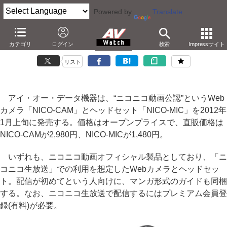
Powered by
Translate
アイ・オー、「ニコ動公認」のWebカメラとヘッドセット
カテゴリ
ログイン
検索
Impressサイト
－ニコ生配信向け。マンガ形式のガイドを付属
リスト
アイ・オー・データ機器は、“ニコニコ動画公認”というWeb
カメラ「NICO-CAM」とヘッドセット「NICO-MIC」を2012年
1月上旬に発売する。価格はオープンプライスで、直販価格は
NICO-CAMが2,980円、NICO-MICが1,480円。
いずれも、ニコニコ動画オフィシャル製品としており、「ニ
コニコ生放送」での利用を想定したWebカメラとヘッドセッ
ト。配信が初めてという人向けに、マンガ形式のガイドも同梱
する。なお、ニコニコ生放送で配信するにはプレミアム会員登
録(有料)が必要。