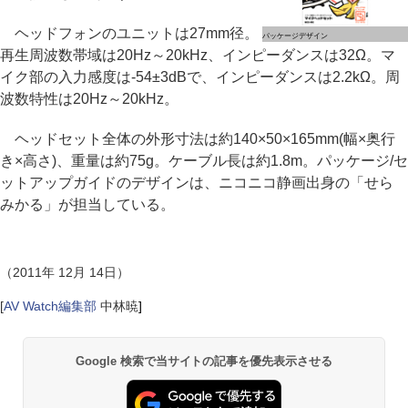
ヘッドフォンのユニットは27mm径。
パッケージデザイン
再生周波数帯域は20Hz～20kHz、インピーダンスは32Ω。マ
イク部の入力感度は-54±3dBで、インピーダンスは2.2kΩ。周
波数特性は20Hz～20kHz。
ヘッドセット全体の外形寸法は約140×50×165mm(幅×奥行
き×高さ)、重量は約75g。ケーブル長は約1.8m。パッケージ/セ
ットアップガイドのデザインは、ニコニコ静画出身の「せら
みかる」が担当している。
（2011年 12月 14日）
[
AV Watch編集部
中林暁
]
Google 検索で当サイトの記事を優先表示させる