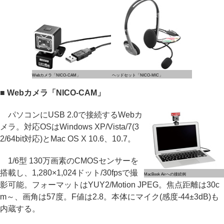
Webカメラ「NICO-CAM」
ヘッドセット「NICO-MIC」
■ Webカメラ「NICO-CAM」
パソコンにUSB 2.0で接続するWebカ
メラ。対応OSはWindows XP/Vista/7(3
2/64bit対応)とMac OS X 10.6、10.7。
1/6型 130万画素のCMOSセンサーを
搭載し、1,280×1,024ドット/30fpsで撮
MacBook Airへの接続例
影可能。フォーマットはYUY2/Motion JPEG。焦点距離は30c
m～、画角は57度。F値は2.8。本体にマイク(感度-44±3dB)も
内蔵する。