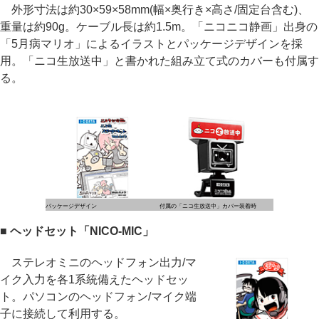
外形寸法は約30×59×58mm(幅×奥行き×高さ/固定台含む)、
重量は約90g。ケーブル長は約1.5m。「ニコニコ静画」出身の
「5月病マリオ」によるイラストとパッケージデザインを採
用。「ニコ生放送中」と書かれた組み立て式のカバーも付属す
る。
パッケージデザイン
付属の「ニコ生放送中」カバー装着時
■ ヘッドセット「NICO-MIC」
ステレオミニのヘッドフォン出力/マ
イク入力を各1系統備えたヘッドセッ
ト。パソコンのヘッドフォン/マイク端
子に接続して利用する。