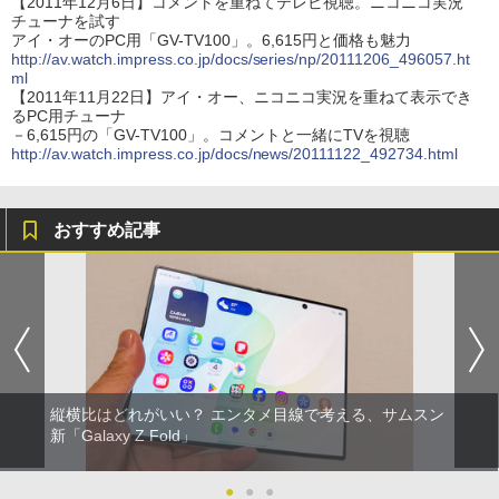
【2011年12月6日】コメントを重ねてテレビ視聴。ニコニコ実況
チューナを試す
アイ・オーのPC用「GV-TV100」。6,615円と価格も魅力
http://av.watch.impress.co.jp/docs/series/np/20111206_496057.ht
ml
【2011年11月22日】アイ・オー、ニコニコ実況を重ねて表示でき
るPC用チューナ
－6,615円の「GV-TV100」。コメントと一緒にTVを視聴
http://av.watch.impress.co.jp/docs/news/20111122_492734.html
おすすめ記事
縦横比はどれがいい？ エンタメ目線で考える、サムスン
新「Galaxy Z Fold」
●
●
●