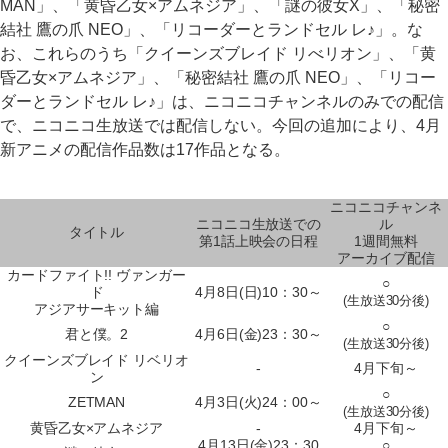
MAN」、「黄昏乙女×アムネジア」、「謎の彼女X」、「秘密
結社 鷹の爪 NEO」、「リコーダーとランドセル レ♪」。な
お、これらのうち「クイーンズブレイド リべリオン」、「黄
昏乙女×アムネジア」、「秘密結社 鷹の爪 NEO」、「リコー
ダーとランドセル レ♪」は、ニコニコチャンネルのみでの配信
で、ニコニコ生放送では配信しない。今回の追加により、4月
新アニメの配信作品数は17作品となる。
ニコニコチャンネ
ニコニコ生放送での
ル
タイトル
第1話上映会の日程
1週間無料
アーカイブ配信
カードファイト!! ヴァンガー
○
ド
4月8日(日)10：30～
(生放送30分後)
アジアサーキット編
○
君と僕。2
4月6日(金)23：30～
(生放送30分後)
クイーンズブレイド リベリオ
-
4月下旬～
ン
○
ZETMAN
4月3日(火)24：00～
(生放送30分後)
黄昏乙女×アムネジア
-
4月下旬～
4月13日(金)23：30
○