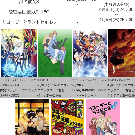
謎の彼女X
～
(生放送30分後)
4月8日(日)24：00
秘密結社 鷹の爪 NEO
-
～
4月5日(木)25：00
リコーダーとランドセル レ♪
-
～
カードファイト!! ヴァンガード ア
君と僕。2
クイーンズブレイド リベリオン
黄昏乙女×アムネジア
(C)堀田きいち/スクウェア
(C)2012
(C)めいびい/スクウ
ジアサーキット編
(C)ヴァンガードプロジェク
エニックス・「君と
HobbyJAPAN/QB リベリ
ニックス・「黄昏乙
ト/テレビ東京
僕。」製作委員会
オンパートナーズ
ムネジア」製作委員