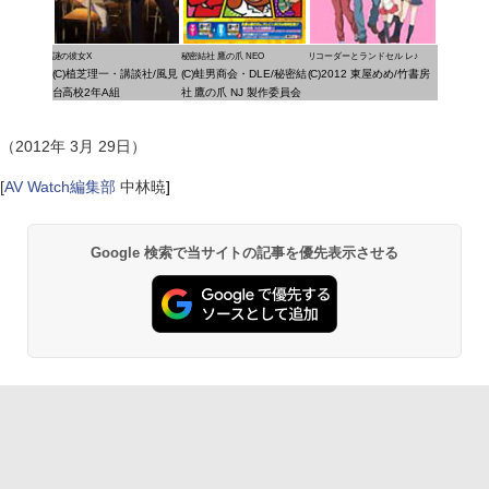
謎の彼女X
秘密結社 鷹の爪 NEO
リコーダーとランドセル レ♪
(C)植芝理一・講談社/風見
(C)蛙男商会・DLE/秘密結
(C)2012 東屋めめ/竹書房
台高校2年A組
社 鷹の爪 NJ 製作委員会
（2012年 3月 29日）
[
AV Watch編集部
中林暁
]
Google 検索で当サイトの記事を優先表示させる