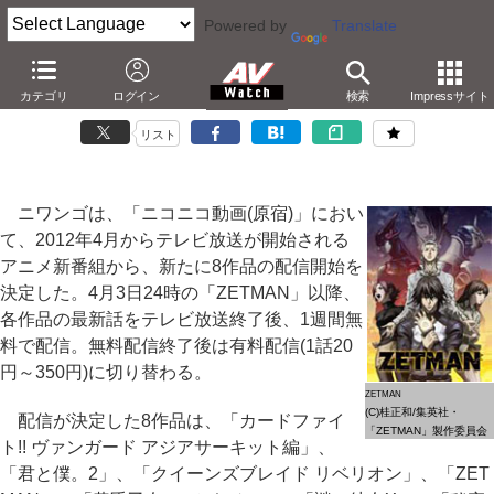
Powered by
Translate
ニコ動、4月新アニメの配信に「ZETMAN」など8作品追加
カテゴリ
ログイン
検索
Impressサイト
－「謎の彼女X」や「黄昏乙女×アムネジア」も。計17作に
リスト
ニワンゴは、「ニコニコ動画(原宿)」におい
て、2012年4月からテレビ放送が開始される
アニメ新番組から、新たに8作品の配信開始を
決定した。4月3日24時の「ZETMAN」以降、
各作品の最新話をテレビ放送終了後、1週間無
料で配信。無料配信終了後は有料配信(1話20
円～350円)に切り替わる。
ZETMAN
(C)桂正和/集英社・
配信が決定した8作品は、「カードファイ
「ZETMAN」製作委員会
ト!! ヴァンガード アジアサーキット編」、
「君と僕。2」、「クイーンズブレイド リベリオン」、「ZET