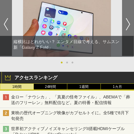
縦横比はどれがいい？ エンタメ目線で考える、サムスン
新「Galaxy Z Fold」
●
●
●
アクセスランキング
1時間
24時間
1週間
1カ月
金ロー「ナウシカ」、「真夏の怪奇ファイル」、ABEMAで「葬
送のフリーレン」無料配信など。夏の特番・配信情報
東映の歴代オープニング映像がカプセルトイに。全5種で8月下
旬発売
世界初アクティブノイズキャンセリングII搭載HDMIケーブル