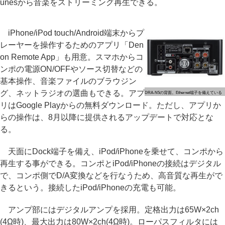
unesから音楽をストリーミング再生できる。
iPhone/iPod touch/Android端末からプ
レーヤーを操作するためのアプリ「Den
on Remote App」も用意。スマホからコ
ンポの電源ON/OFFやソース切替などの
基本操作、音楽ファイルのブラウジン
グ、ネットラジオの選曲もできる。アプ
DRA-N5の背面。Ethernet端子を備えている
リはGoogle Playからの無料ダウンロード。ただし、アプリか
らの操作は、8月以降に提供されるアップデートで対応とな
る。
天面にDock端子を備え、iPod/iPhoneを乗せて、コンポから
再生する事ができる。コンポとiPod/iPhoneの接続はデジタル
で、コンポ側でD/A変換などを行なうため、高音質な再生がで
きるという。接続したiPod/iPhoneの充電も可能。
アンプ部にはデジタルアンプを採用。定格出力は65W×2ch
(4Ω時)、最大出力は80W×2ch(4Ω時)。ローパスフィルタには