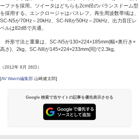
ーファを採用。ツイータはどちらも2cm径のバランスドーム型
を採用する。エンクロージャはバスレフ。再生周波数帯域は、
SC-N5が70Hz～20kHz、SC-N8が50Hz～20kHz。出力音圧レ
ベルは82dBで共通。
外形寸法と重量は、SC-N5が130×224×185mm(幅×奥行き×
高さ)、2kg。SC-N8が145×224×233mm(同)で2.3kg。
（2012年 8月 28日）
[
AV Watch編集部
山崎健太郎
]
Google 検索で当サイトの記事を優先表示させる