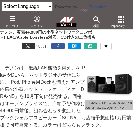
Powered by
Translate
AV Watch
製品
ミニコンポ
カテゴリ
ログイン
検索
Impressサイト
デノン、実売44,800円の小型ネットワークコンポ
－FLAC/Apple Lossless対応。CD付きの上位機も
リスト
デノンは、無線LAN機能を備え、AirP
layやDLNA、ネットラジオの受信に対
応。iPod/iPhone用Dockも備えたアンプ
内蔵の小型ネットワークオーディオ「D
RA-N5」を10月下旬に発売する。価格
はオープンプライスで、店頭予想価格は
「DRA-N5」とスピーカーの「SC-N5」を組
み合わせ、iPod touchを乗せたところ
44,800円前後。組み合わせを想定した
ブックシェルフスピーカー「SC-N5」も店頭予想価格1万円前
後で同時発売する。カラーはどちらもブラック。