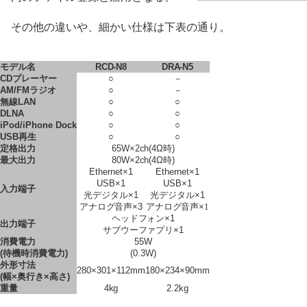
その他の違いや、細かい仕様は下表の通り。
モデル名
RCD-N8
DRA-N5
CDプレーヤー
○
－
AM/FMラジオ
○
－
無線LAN
○
○
DLNA
○
○
iPod/iPhone Dock
○
○
USB再生
○
○
定格出力
65W×2ch(4Ω時)
最大出力
80W×2ch(4Ω時)
Ethernet×1
Ethernet×1
USB×1
USB×1
入力端子
光デジタル×1
光デジタル×1
アナログ音声×3
アナログ音声×
1
ヘッドフォン×1
出力端子
サブウーファプリ×1
消費電力
55W
(待機時消費電力)
(0.3W)
外形寸法
280×301×112mm
180×234×90mm
(幅×奥行き×高さ)
重量
4kg
2.2kg