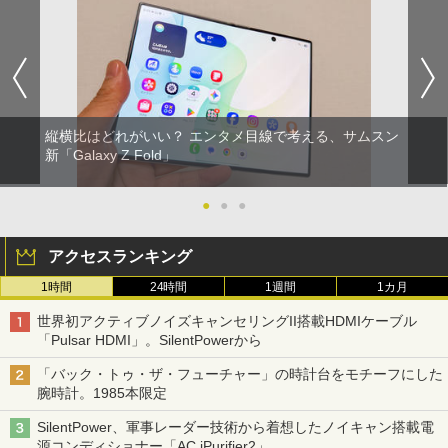
縦横比はどれがいい？ エンタメ目線で考える、サムスン
新「Galaxy Z Fold」
●
●
●
アクセスランキング
1時間
24時間
1週間
1カ月
世界初アクティブノイズキャンセリングII搭載HDMIケーブル
「Pulsar HDMI」。SilentPowerから
「バック・トゥ・ザ・フューチャー」の時計台をモチーフにした
腕時計。1985本限定
SilentPower、軍事レーダー技術から着想したノイキャン搭載電
源コンディショナー「AC iPurifier2」