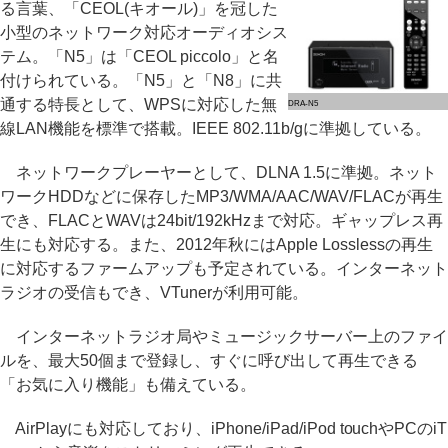
る言葉、「CEOL(キオール)」を冠した
小型のネットワーク対応オーディオシス
テム。「N5」は「CEOL piccolo」と名
付けられている。「N5」と「N8」に共
通する特長として、WPSに対応した無
DRA-N5
線LAN機能を標準で搭載。IEEE 802.11b/gに準拠している。
ネットワークプレーヤーとして、DLNA 1.5に準拠。ネット
ワークHDDなどに保存したMP3/WMA/AAC/WAV/FLACが再生
でき、FLACとWAVは24bit/192kHzまで対応。ギャップレス再
生にも対応する。また、2012年秋にはApple Losslessの再生
に対応するファームアップも予定されている。インターネット
ラジオの受信もでき、VTunerが利用可能。
インターネットラジオ局やミュージックサーバー上のファイ
ルを、最大50個まで登録し、すぐに呼び出して再生できる
「お気に入り機能」も備えている。
AirPlayにも対応しており、iPhone/iPad/iPod touchやPCのiT