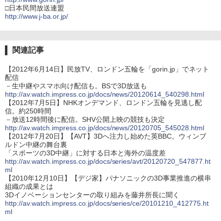
□日本民間放送連盟
http://www.j-ba.or.jp/
関連記事
【2012年6月14日】民放TV、ロンドン五輪を「gorin.jp」でネット
配信
－生中継やスマホ向け配信も。BSで3D放送も
http://av.watch.impress.co.jp/docs/news/20120614_540298.html
【2012年7月5日】NHKオンデマンド、ロンドン五輪を見逃し配
信。約250時間
－放送12時間後に配信。SHV公開上映の競技も決定
http://av.watch.impress.co.jp/docs/news/20120705_545028.html
【2012年7月20日】【AVT】3Dへ注力し始めた英BBC。ウィンブ
ルドン中継の舞台裏
「スポーツの3D中継」に対する日本と海外の温度差
http://av.watch.impress.co.jp/docs/series/avt/20120720_547877.ht
ml
【2010年12月10日】【デジ家】パナソニックの3D事業推進の横串
組織の成果とは
3Dイノベーションセンターの取り組みを藤井所長に聞く
http://av.watch.impress.co.jp/docs/series/ce/20101210_412775.ht
ml