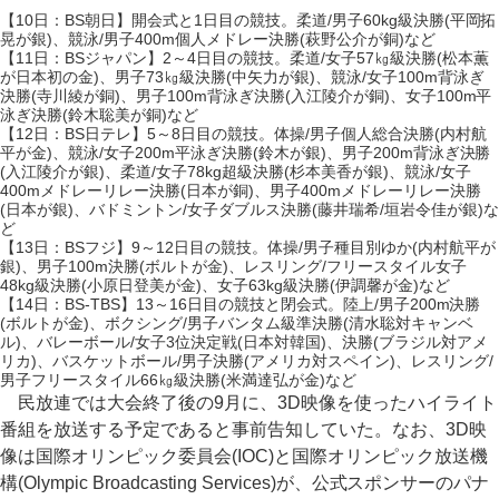
【10日：BS朝日】開会式と1日目の競技。柔道/男子60kg級決勝(平岡拓
晃が銀)、競泳/男子400m個人メドレー決勝(萩野公介が銅)など
【11日：BSジャパン】2～4日目の競技。柔道/女子57㎏級決勝(松本薫
が日本初の金)、男子73㎏級決勝(中矢力が銀)、競泳/女子100m背泳ぎ
決勝(寺川綾が銅)、男子100m背泳ぎ決勝(入江陵介が銅)、女子100m平
泳ぎ決勝(鈴木聡美が銅)など
【12日：BS日テレ】5～8日目の競技。体操/男子個人総合決勝(内村航
平が金)、競泳/女子200m平泳ぎ決勝(鈴木が銀)、男子200m背泳ぎ決勝
(入江陵介が銀)、柔道/女子78kg超級決勝(杉本美香が銀)、競泳/女子
400mメドレーリレー決勝(日本が銅)、男子400mメドレーリレー決勝
(日本が銀)、バドミントン/女子ダブルス決勝(藤井瑞希/垣岩令佳が銀)な
ど
【13日：BSフジ】9～12日目の競技。体操/男子種目別ゆか(内村航平が
銀)、男子100m決勝(ボルトが金)、レスリング/フリースタイル女子
48kg級決勝(小原日登美が金)、女子63kg級決勝(伊調馨が金)など
【14日：BS-TBS】13～16日目の競技と閉会式。陸上/男子200m決勝
(ボルトが金)、ボクシング/男子バンタム級準決勝(清水聡対キャンベ
ル)、バレーボール/女子3位決定戦(日本対韓国)、決勝(ブラジル対アメ
リカ)、バスケットボール/男子決勝(アメリカ対スペイン)、レスリング/
男子フリースタイル66㎏級決勝(米満達弘が金)など
民放連では大会終了後の9月に、3D映像を使ったハイライト
番組を放送する予定であると事前告知していた。なお、3D映
像は国際オリンピック委員会(IOC)と国際オリンピック放送機
構(Olympic Broadcasting Services)が、公式スポンサーのパナ