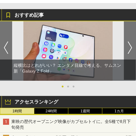
おすすめ記事
縦横比はどれがいい？ エンタメ目線で考える、サムスン
新「Galaxy Z Fold」
●
●
●
アクセスランキング
1時間
24時間
1週間
1カ月
東映の歴代オープニング映像がカプセルトイに。全5種で8月下
旬発売