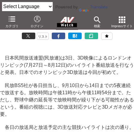
Powered by
Translate
民放BS5社が3D映像によるロンドン五輪ハイライト番組
カテゴリ
ログイン
検索
Impressサイト
－9月10日～14日まで。国内初の五輪3D放送
リスト
日本民間放送連盟(民放連)は3日、3D映像によるロンドンオ
リンピック(7月27日～8月12日)のハイライト番組放送を行なう
と発表。日本でのオリンピック3D放送は今回が初めて。
民放BS5社が各日担当し、9月10日から14日までの5夜連続
で放送する。放映時間は午後11時から午後11時54分まで。た
だし、野球中継の延長等で放映時間が繰り下がる可能性がある
という。番組の視聴には、3D放送対応テレビと3Dメガネが必
要。
各日の放送局と放送予定の主な競技ハイライトは次の通り。