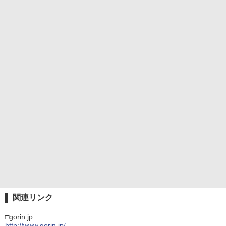
関連リンク
□gorin.jp
http://www.gorin.jp/