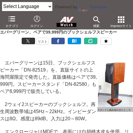
Powered by
Translate
AV Watch
製品
オーディオスピーカー
カテゴリ
ログイン
検索
Impressサイト
エバーグリーン、ペアで39,999円のブックシェルフスピーカー
リスト
エバーグリーンは15日、ブックシェルフス
ピーカー「DN-82519」を、直販サイトの上
海問屋限定で発売した。直販価格はペアで39,
999円。スピーカースタンド「DN-82580」も
ペア8,999円で販売している。
2ウェイ2スピーカーのブックシェルフ。再
スタンドと組み合わせたところ
生周波数帯域は45Hz～22kHz。インピーダン
スは8Ω。感度は89dB。入力は20～80W。
エンクロージャはMDFで、表面には白胡桃木皮を使用。リ