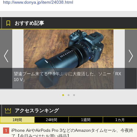
http://www.donya.jp/item/24038.html
おすすめ記事
望遠ブーム来てる!? 9年ぶりに大復活した、ソニー「RX
10 V」
●
●
●
アクセスランキング
1時間
24時間
1週間
1カ月
iPhone AirやAirPods Pro 3などのAmazonタイムセール、今夜終
了【今日みつけたお買い得品】