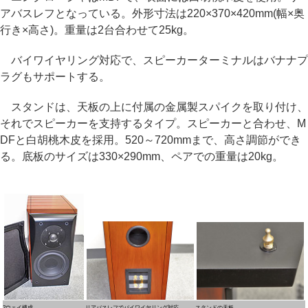
アバスレフとなっている。外形寸法は220×370×420mm(幅×奥
行き×高さ)。重量は2台合わせて25kg。
バイワイヤリング対応で、スピーカーターミナルはバナナプ
ラグもサポートする。
スタンドは、天板の上に付属の金属製スパイクを取り付け、
それでスピーカーを支持するタイプ。スピーカーと合わせ、M
DFと白胡桃木皮を採用。520～720mmまで、高さ調節ができ
る。底板のサイズは330×290mm、ペアでの重量は20kg。
2ウェイ構成
リアバスレフでバイワイヤリング対応
スタンドの天板