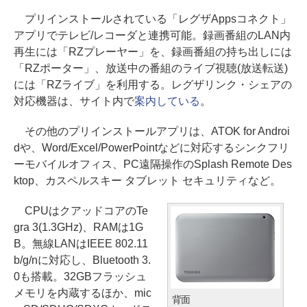
プリインストールされている「レグザAppsコネクト」
アプリでテレビ/レコーダと連携可能。録画番組のLAN内
再生には「RZプレーヤー」を、録画番組の持ち出しには
「RZポーター」、放送中の番組のライブ視聴(放送転送)
には「RZライブ」を利用する。レグザリンク・シェアの
対応機器は、サイト内で
案内している
。
その他のプリインストールアプリは、ATOK for Androi
dや、Word/Excel/PowerPointなどに対応するシンクフリ
ーモバイルオフィス、PC遠隔操作のSplash Remote Des
ktop、カスペルスキー タブレット セキュリティなど。
CPUはクアッドコアのTe
gra 3(1.3GHz)、RAMは1G
B。無線LANはIEEE 802.11
b/g/nに対応し、Bluetooth 3.
0も搭載。32GBフラッシュ
メモリを内蔵するほか、mic
背面