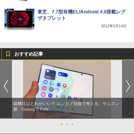
東芝、7.7型有機EL/Android 4.0搭載レグ
ザタブレット
2012年5月14日
おすすめ記事
縦横比はどれがいい？ エンタメ目線で考える、サムスン
新「Galaxy Z Fold」
●
●
●