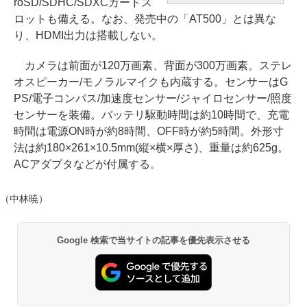
roSD/SDHC/SDXCカードス
ロットも備える。なお、発売中の「AT500」とは異な
り、HDMI出力は搭載しない。
カメラは前面が120万画素、背面が300万画素。ステレ
オスピーカー/モノラルマイクも内蔵する。センサーはG
PS/電子コンパス/加速度センサー/ジャイロセンサー/照度
センサーを装備。バッテリ駆動時間は約10時間で、充電
時間は電源ON時が約8時間、OFF時が約5時間。外形寸
法は約180×261×10.5mm(縦×横×厚さ)、重量は約625g。
ACアダプタなどが付属する。
（中林暁）
Google 検索で当サイトの記事を優先表示させる