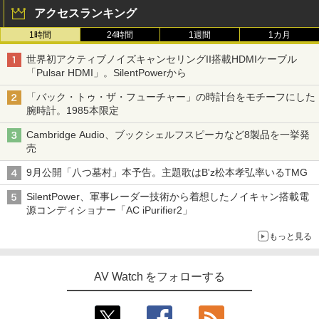
アクセスランキング
1時間
24時間
1週間
1カ月
世界初アクティブノイズキャンセリングII搭載HDMIケーブル
「Pulsar HDMI」。SilentPowerから
「バック・トゥ・ザ・フューチャー」の時計台をモチーフにした
腕時計。1985本限定
Cambridge Audio、ブックシェルフスピーカなど8製品を一挙発
売
9月公開「八つ墓村」本予告。主題歌はB'z松本孝弘率いるTMG
SilentPower、軍事レーダー技術から着想したノイキャン搭載電
源コンディショナー「AC iPurifier2」
もっと見る
AV Watch をフォローする