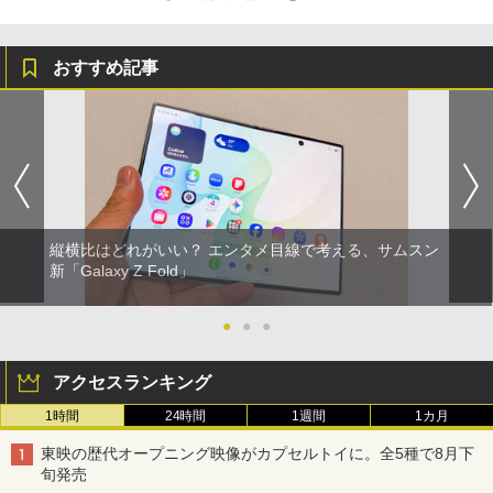
おすすめ記事
縦横比はどれがいい？ エンタメ目線で考える、サムスン
新「Galaxy Z Fold」
●
●
●
アクセスランキング
1時間
24時間
1週間
1カ月
東映の歴代オープニング映像がカプセルトイに。全5種で8月下
旬発売