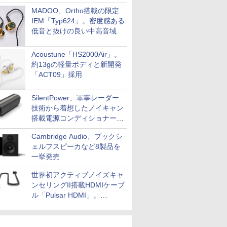
MADOO、Ortho搭載の限定
IEM「Typ624」。密度感ある
低音と抜けの良い中高音域
Acoustune「HS2000Air」。
約13gの軽量ボディと新開発
「ACT09」採用
SilentPower、軍事レーダー
技術から着想したノイキャン
搭載電源コンディショナー
「AC iPurifier2」
Cambridge Audio、ブックシ
ェルフスピーカなど8製品を
一挙発売
世界初アクティブノイズキャ
ンセリングII搭載HDMIケーブ
ル「Pulsar HDMI」。
SilentPowerから