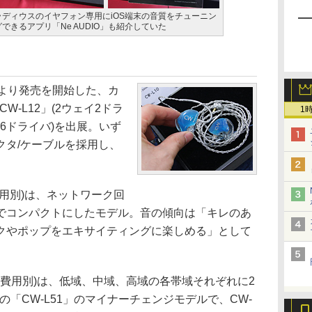
ラディウスのイヤフォン専用にiOS端末の音質をチューニン
グできるアプリ「Ne AUDIO」も紹介していた
より発売を開始した、カ
W-L12」(2ウェイ2ドラ
1
ェイ6ドライバ)を出展。いず
クタ/ケーブルを採用し、
取費用別)は、ネットワーク回
でコンパクトにしたモデル。音の傾向は「キレのあ
クやポップをエキサイティングに楽しめる」として
耳型採取費用別)は、低域、中域、高域の各帯域それぞれに2
の「CW-L51」のマイナーチェンジモデルで、CW-