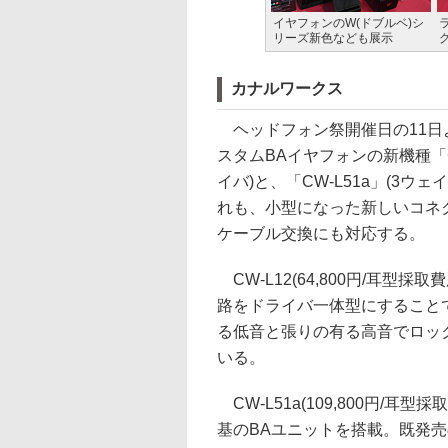
イヤフォンのW(ドブルベ)シ
リーズ新色なども展示
カナルワークス
ヘッドフォン祭開催日の11日
スタムBAイヤフォンの新機種「C
イバ)と、「CW-L51a」(3ウ
れも、小型になった新しいコネ
ケーブル交換にも対応する。
CW-L12(64,800円/耳型採
路をドライバ一体型にすること
る低音と張りの有る高音でロッ
いる。
CW-L51a(109,800円/
基のBAユニットを搭載。既発売