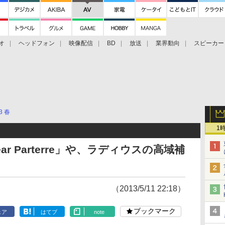
オ
ヘッドフォン
映像配信
BD
放送
業界動向
スピーカー
ェクタ
PS4
BDプレーヤー
映像配信
BD
3 春
1
ar Parterre」や、ラディウスの高域補
（2013/5/11 22:18）
ブックマーク
ェア
はてブ
note