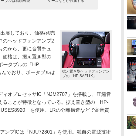
ケーブルは着脱可能
ケースなどが付属する
も出展しており、価格/発売
中のヘッドフォンアンプ2
ものから、更に音質チュ
。価格は、据え置き型の
、ポータブルの「HP-
据え置き型ヘッドフォンアン
を見込んでおり、ポータブルは
プの「HP-SAF11K」
オプロセッサIC「NJM2707」を搭載し、圧縮音
えることが特徴となっている。据え置き型の「HP-
MUSES8920」を使用。LRの分離構造などで高音質
アンプICは「NJU72801」を使用。独自の電源技術