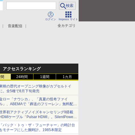
ログイン
Impress サイト
全カテゴリ
音楽配信
アクセスランキング
時間
24時間
1週間
1カ月
東映の歴代オープニング映像がカプセルトイ
に。全5種で8月下旬発売
金ロー「ナウシカ」、「真夏の怪奇ファイ
ル」、ABEMAで「葬送のフリーレン」無料配信
など。夏の特番・配信情報
世界初アクティブノイズキャンセリングII搭載
HDMIケーブル「Pulsar HDMI」。SilentPower
から
「バック・トゥ・ザ・フューチャー」の時計台
をモチーフにした腕時計。1985本限定