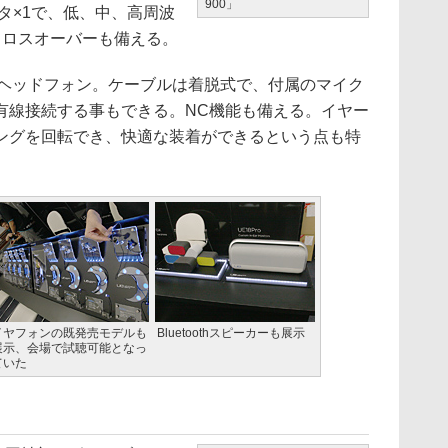
900」
ータ×1で、低、中、高周波
クロスオーバーも備える。
h対応のヘッドフォン。ケーブルは着脱式で、付属のマイク
有線接続する事もできる。NC機能も備える。イヤー
ングを回転でき、快適な装着ができるという点も特
イヤフォンの既発売モデルも
Bluetoothスピーカーも展示
展示、会場で試聴可能となっ
ていた