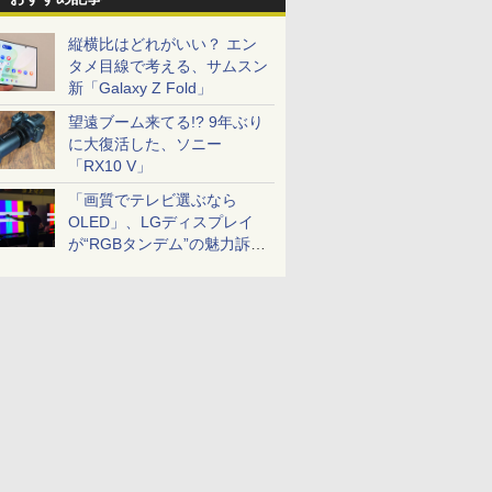
縦横比はどれがいい？ エン
タメ目線で考える、サムスン
新「Galaxy Z Fold」
望遠ブーム来てる!? 9年ぶり
に大復活した、ソニー
「RX10 V」
「画質でテレビ選ぶなら
OLED」、LGディスプレイ
が“RGBタンデム”の魅力訴
求。液晶とのガチ比較も