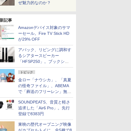
ぜ魅力的なのか？
新記事
Amazonデバイス対象のサマ
ーセール。Fire TV Stick HD
が29% OFF
アバック、リビングに調和す
るシアタースピーカー
「HFSP250」。ブックシェ
ルフはペア3万円以下
トピック
金ロー「ナウシカ」、「真夏
の怪奇ファイル」、ABEMA
で「葬送のフリーレン」無料
配信など。夏の特番・配信情
SOUNDPEATS、音質と軽さ
報
追求した「Air6 Pro」。先行
登録で8383円
東映の歴代オープニング映像
がカプセルトイに。全5種で8