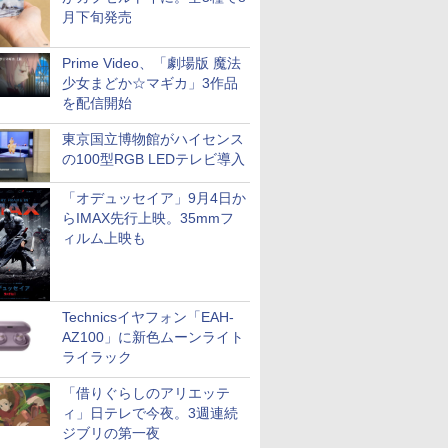
月下旬発売
Prime Video、「劇場版 魔法
少女まどか☆マギカ」3作品
を配信開始
東京国立博物館がハイセンス
の100型RGB LEDテレビ導入
「オデュッセイア」9月4日か
らIMAX先行上映。35mmフ
ィルム上映も
Technicsイヤフォン「EAH-
AZ100」に新色ムーンライト
ライラック
「借りぐらしのアリエッテ
ィ」日テレで今夜。3週連続
ジブリの第一夜