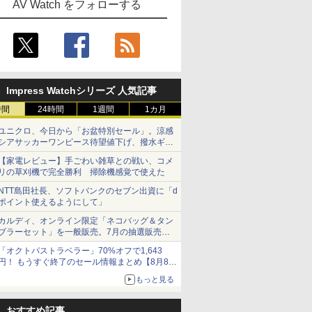
AV Watch をフォローする
Impress Watchシリーズ 人気記事
時間
24時間
1週間
1カ月
ユニクロ、今日から「お盆特別セール」。涼感
シアサッカーワンピース待望値下げ、撥水ギア
ショーツは1990円に
【家電レビュー】手ごわい雑草との戦い、コメ
リの草刈機で完全勝利 掃除機感覚で使えた
NTT島田社長、ソフトバンクのセブン出資に「d
ポイント使えるようにして」
カルディ、オンライン限定「ネコバッグ＆タン
ブラーセット」を一般販売。7月の抽選販売の
当選無効分
「オクトパストラベラー」70%オフで1,643
円！ もうすぐ終了のセール情報まとめ【8月8日
更新】
もっと見る
ニンテンドーeショップでは「大神 絶景版」が
67%オフで990円
おすすめ記事