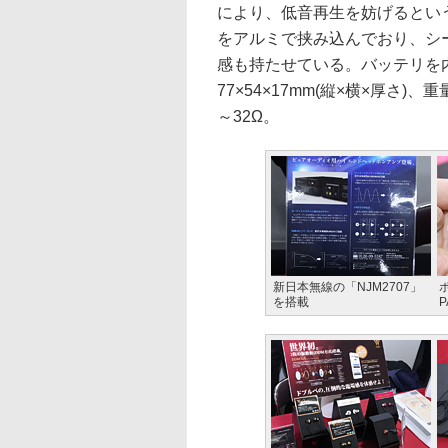
により、低音再生を妨げるとい
をアルミで挟み込んでおり、シ
感も持たせている。バッテリを
77×54×17mm(縦×横×厚さ
～32Ω。
新日本無線の「NJM2707」
を搭載
P