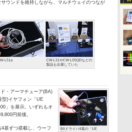
ルなサウンドを維持しながら、マルチウェイのつなが
。
W-L51a
CW-L31やCW-L05QDなどの
製品も出展していた
・アーマチューア(BA)
栓型)イヤフォン「UE
9000」を展示。いずれもオ
,800円前後。
左右4基ずつ搭載し、ウーフ
BAドライバ4基の「UE