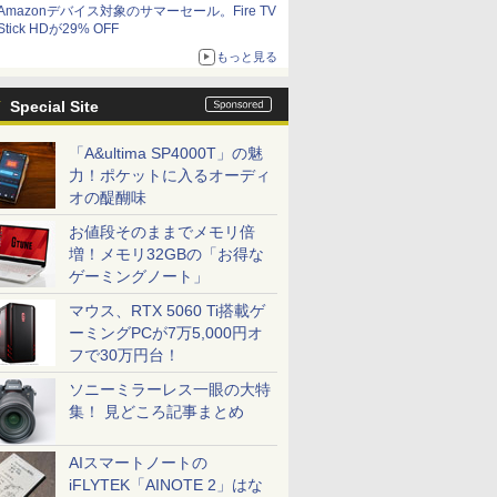
Amazonデバイス対象のサマーセール。Fire TV
Stick HDが29% OFF
もっと見る
Special Site
「A&ultima SP4000T」の魅
力！ポケットに入るオーディ
オの醍醐味
お値段そのままでメモリ倍
増！メモリ32GBの「お得な
ゲーミングノート」
マウス、RTX 5060 Ti搭載ゲ
ーミングPCが7万5,000円オ
フで30万円台！
ソニーミラーレス一眼の大特
集！ 見どころ記事まとめ
AIスマートノートの
iFLYTEK「AINOTE 2」はな