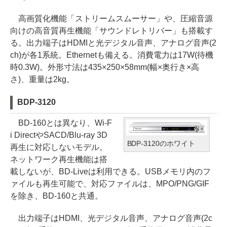
高画質化機能「ストリームスムーサー」や、圧縮音源
向けの高音質再生機能「サウンドレトリバー」も搭載す
る。出力端子はHDMIと光デジタル音声、アナログ音声(2
ch)が各1系統。Ethernetも備える。消費電力は17W(待機
時0.3W)。外形寸法は435×250×58mm(幅×奥行き×高
さ)、重量は2kg。
BDP-3120
BD-160とは異なり、Wi-F
i DirectやSACD/Blu-ray 3D
BDP-3120のホワイト
再生に対応しないモデル。
ネットワーク再生機能は搭
載しないが、BD-Liveは利用できる。USBメモリ内のフ
ァイルも再生可能で、対応ファイルは、MPO/PNG/GIF
を除き、BD-160と共通。
出力端子はHDMI、光デジタル音声、アナログ音声(2c