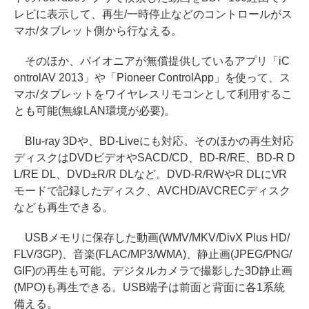
レビに表示して、再生/一時停止などのコントロールがス
マホ/タブレット側から行なえる。
そのほか、パイオニアが無償提供しているアプリ「iC
ontrolAV 2013」や「Pioneer ControlApp」を使って、ス
マホ/タブレットをワイヤレスリモコンとして利用するこ
とも可能(無線LAN環境が必要)。
Blu-ray 3Dや、BD-Liveにも対応。そのほかの再生対応
ディスクはDVDビデオやSACD/CD、BD-R/RE、BD-R D
L/RE DL、DVD±R/R DLなど。DVD-R/RWやR DLにVR
モードで記録したディスク、AVCHD/AVCRECディスク
なども再生できる。
USBメモリに保存した動画(WMV/MKV/DivX Plus HD/
FLV/3GP)、音楽(FLAC/MP3/WMA)、静止画(JPEG/PNG/
GIF)の再生も可能。デジタルカメラで撮影した3D静止画
(MPO)も再生できる。USB端子は前面と背面に各1系統
備える。