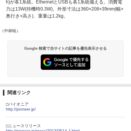
h)が各1系統。EthernetとUSBも各1系統備える。消費電
力は13W(待機時0.3W)。外形寸法は360×208×39mm(幅×
奥行き×高さ)、重量は1.2kg。
（中林暁）
Google 検索で当サイトの記事を優先表示させる
関連リンク
□パイオニア
http://pioneer.jp/
□ニュースリリース
http://pioneer.jp/press/2013/0514-1.html