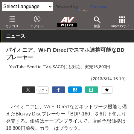
Powered by
Translate
AV Watch
製品
BD/DVDプレーヤー
パイオニア
カテゴリ
ログイン
検索
Impressサイト
ニュース
パイオニア、Wi-Fi Directでスマホ連携可能なBD
プレーヤー
YouTube Send to TVやSACDにも対応。実売16,800円
（2013/5/14 16:19）
リスト
パイオニアは、Wi-Fi Directなどネットワーク機能も備
えたBlu-ray Discプレーヤー「BDP-160」を6月下旬より
発売する。価格はオープンプライスで、店頭予想価格は
16,800円前後。カラーはブラック。