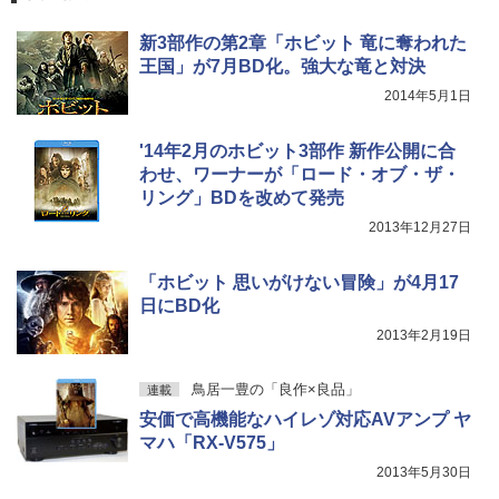
新3部作の第2章「ホビット 竜に奪われた
王国」が7月BD化。強大な竜と対決
2014年5月1日
'14年2月のホビット3部作 新作公開に合
わせ、ワーナーが「ロード・オブ・ザ・
リング」BDを改めて発売
2013年12月27日
「ホビット 思いがけない冒険」が4月17
日にBD化
2013年2月19日
鳥居一豊の「良作×良品」
連載
安価で高機能なハイレゾ対応AVアンプ ヤ
マハ「RX-V575」
2013年5月30日