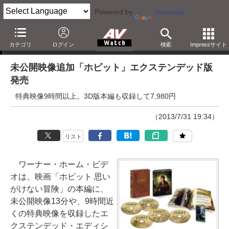
Powered by
Translate
ニュース
カテゴリ
ログイン
検索
Impressサイト
未公開映像追加「ホビット」エクステンデッド版
発売
特典映像9時間以上。3D版本編も収録して7,980円
（2013/7/31 19:34）
リスト
ワーナー・ホーム・ビデ
オは、映画「ホビット 思い
がけない冒険」の本編に、
未公開映像13分や、9時間近
くの特典映像を収録したエ
クステンデッド・エディシ