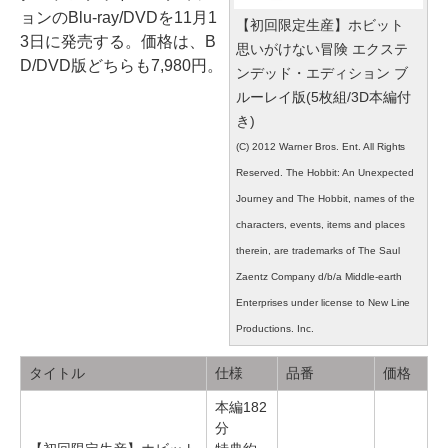
ョンのBlu-ray/DVDを11月1
【初回限定生産】ホビット
3日に発売する。価格は、B
思いがけない冒険 エクステ
D/DVD版どちらも7,980円。
ンデッド・エディション ブ
ルーレイ版(5枚組/3D本編付
き)
(C) 2012 Warner Bros. Ent. All Rights
Reserved. The Hobbit: An Unexpected
Journey and The Hobbit, names of the
characters, events, items and places
therein, are trademarks of The Saul
Zaentz Company d/b/a Middle-earth
Enterprises under license to New Line
Productions. Inc.
タイトル
仕様
品番
価格
本編182
分