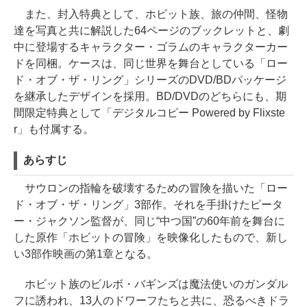
また、封入特典として、ホビット族、旅の仲間、怪物
達を写真と共に解説した64ページのブックレットと、劇
中に登場するキャラクター・ゴラムのキャラクターカー
ドを同梱。ケースは、同じ世界を舞台としている「ロー
ド・オブ・ザ・リング」シリーズのDVD/BDパッケージ
を継承したデザインを採用。BD/DVDのどちらにも、期
間限定特典として「デジタルコピー Powered by Flixste
r」も付属する。
あらすじ
サウロンの指輪を破壊するための冒険を描いた「ロー
ド・オブ・ザ・リング」3部作。それを手掛けたピータ
ー・ジャクソン監督が、同じ“中つ国”の60年前を舞台に
した原作「ホビットの冒険」を映像化したもので、新し
い3部作映画の第1章となる。
ホビット族のビルボ・バギンズは魔法使いのガンダル
フに誘われ、13人のドワーフたちと共に、恐るべきドラ