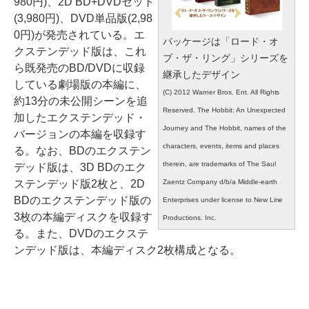
980円)、2D BD+DVDセット
(3,980円)、DVD単品版(2,98
0円)が発売されている。エ
パッケージは「ロード・オ
クステンデッド版は、これ
ブ・ザ・リング」シリーズを
ら既発売のBD/DVDに収録
継承したデザイン
している劇場版の本編に、
(C) 2012 Warner Bros. Ent. All Rights
約13分の未公開シーンを追
Reserved. The Hobbit: An Unexpected
加したエクステンデッド・
Journey and The Hobbit, names of the
バージョンの本編を収録す
characters, events, items and places
る。なお、BDのエクステン
therein, are trademarks of The Saul
デッド版は、3D BDのエク
ステンデッド版2枚と、2D
Zaentz Company d/b/a Middle-earth
BDのエクステンデッド版の
Enterprises under license to New Line
3枚の本編ディスクを収録す
Productions. Inc.
る。また、DVDのエクステ
ンデッド版は、本編ディスク2枚構成となる。