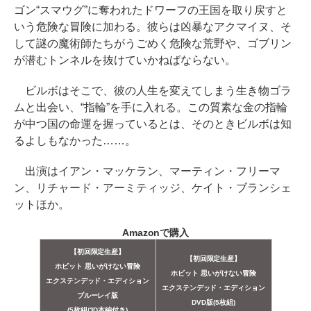
ゴン“スマウグ”に奪われたドワーフの王国を取り戻すと
いう危険な冒険に加わる。彼らは凶暴なアクマイヌ、そ
して謎の魔術師たちがうごめく危険な荒野や、ゴブリン
が潜むトンネルを抜けていかねばならない。
ビルボはそこで、彼の人生を変えてしまう生き物ゴラ
ムと出会い、“指輪”を手に入れる。この質素な金の指輪
が中つ国の命運を握っているとは、そのときビルボは知
るよしもなかった……。
出演はイアン・マッケラン、マーティン・フリーマ
ン、リチャード・アーミティッジ、ケイト・ブランシェ
ットほか。
Amazonで購入
【初回限定生産】
【初回限定生産】
ホビット 思いがけない冒険
ホビット 思いがけない冒険
エクステンデッド・エディション
エクステンデッド・エディション
ブルーレイ版
DVD版(5枚組)
(5枚組/3D本編付き)