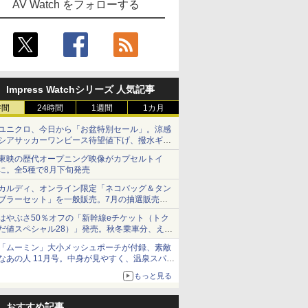
AV Watch をフォローする
Impress Watchシリーズ 人気記事
時間
24時間
1週間
1カ月
ユニクロ、今日から「お盆特別セール」。涼感
シアサッカーワンピース待望値下げ、撥水ギア
ショーツは1990円に
東映の歴代オープニング映像がカプセルトイ
に。全5種で8月下旬発売
カルディ、オンライン限定「ネコバッグ＆タン
ブラーセット」を一般販売。7月の抽選販売の
当選無効分
はやぶさ50％オフの「新幹線eチケット（トク
だ値スペシャル28）」発売。秋冬乗車分、えき
ねっと限定
「ムーミン」大小メッシュポーチが付録、素敵
なあの人 11月号。中身が見やすく、温泉スパに
も使える
もっと見る
おすすめ記事