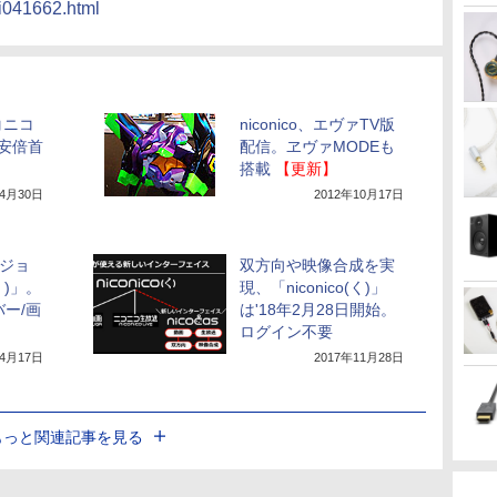
ni041662.html
コニコ
niconico、エヴァTV版
安倍首
配信。ヱヴァMODEも
搭載
【更新】
年4月30日
2012年10月17日
ージョ
双方向や映像合成を実
(く)」。
現、「niconico(く)」
バー/画
は'18年2月28日開始。
ログイン不要
年4月17日
2017年11月28日
もっと関連記事を見る