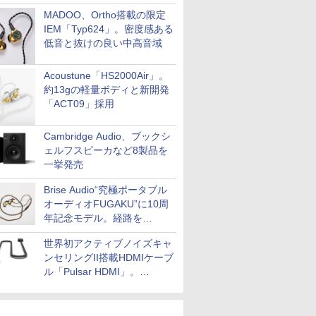
MADOO、Ortho搭載の限定
IEM「Typ624」。密度感ある
低音と抜けの良い中高音域
Acoustune「HS2000Air」。
約13gの軽量ボディと新開発
「ACT09」採用
Cambridge Audio、ブックシ
ェルフスピーカなど8製品を
一挙発売
Brise Audio“究極ポータブル
オーディオFUGAKU”に10周
年記念モデル。経路を
NISHIKIで統一。400万円
世界初アクティブノイズキャ
ンセリングII搭載HDMIケーブ
ル「Pulsar HDMI」。
SilentPowerから