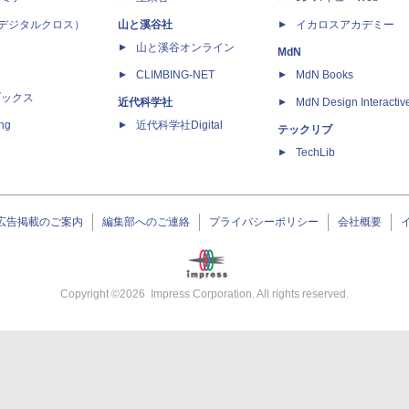
 X（デジタルクロス）
山と溪谷社
イカロスアカデミー
山と溪谷オンライン
MdN
CLIMBING-NET
MdN Books
ブックス
近代科学社
MdN Design Interactiv
ing
近代科学社Digital
テックリブ
TechLib
広告掲載のご案内
編集部へのご連絡
プライバシーポリシー
会社概要
Copyright ©
2026
Impress Corporation. All rights reserved.