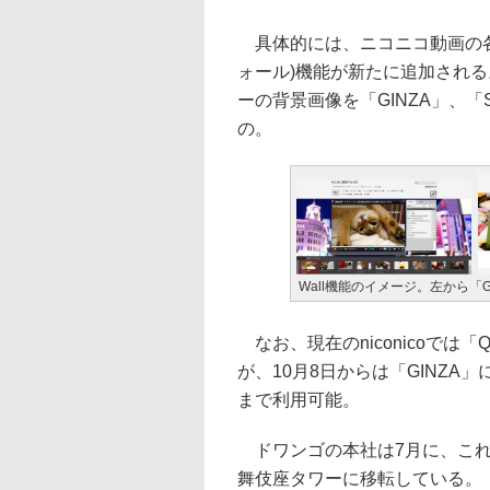
具体的には、ニコニコ動画の各ペ
ォール)機能が新たに追加され
ーの背景画像を「GINZA」、「S
の。
Wall機能のイメージ。左から「GI
なお、現在のniconicoで
が、10月8日からは「GINZA
まで利用可能。
ドワンゴの本社は7月に、これ
舞伎座タワーに移転している。