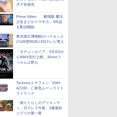
月下旬発売
Prime Video、「劇場版 魔法
少女まどか☆マギカ」3作品
を配信開始
東京国立博物館がハイセンス
の100型RGB LEDテレビ導入
「オデュッセイア」9月4日か
らIMAX先行上映。35mmフ
ィルム上映も
Technicsイヤフォン「EAH-
AZ100」に新色ムーンライト
ライラック
「借りぐらしのアリエッテ
ィ」日テレで今夜。3週連続
ジブリの第一夜