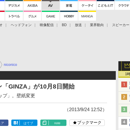
オ
ヘッドフォン
映像配信
BD
放送
業界動向
スピーカー
ェクタ
PS4
BDプレーヤー
映像配信
BD
niconico
1
ン「GINZA」が10月8日開始
ップ」。壁紙変更
（2013/9/24 12:52）
ブックマーク
ェア
はてブ
note