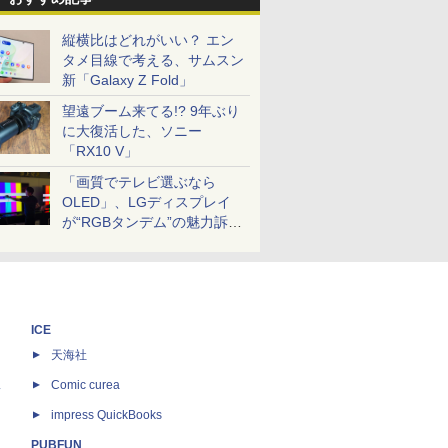
縦横比はどれがいい？ エン
タメ目線で考える、サムスン
新「Galaxy Z Fold」
望遠ブーム来てる!? 9年ぶり
に大復活した、ソニー
「RX10 V」
「画質でテレビ選ぶなら
OLED」、LGディスプレイ
が“RGBタンデム”の魅力訴
求。液晶とのガチ比較も
ICE
天海社
ス
Comic curea
impress QuickBooks
PUBFUN