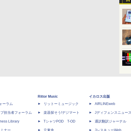
Rittor Music
イカロス出版
dフォーラム
リットーミュージック
AIRLINEweb
ップ担当者フォーラム
楽器探そう!デジマート
Jディフェンスニュー
ness Library
TシャツPOD T-OD
通訳翻訳ジャーナル
セミナー
立東舎
JレスキューWeb