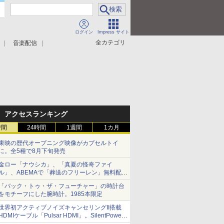
ログイン
Impress サイト
全カテゴリ
音楽配信
アクセスランキング
時間
24時間
1週間
1カ月
東映の歴代オープニング映像がカプセルトイ
に。全5種で8月下旬発売
金ロー「ナウシカ」、「真夏の怪奇ファイ
ル」、ABEMAで「葬送のフリーレン」無料配信
など。夏の特番・配信情報
「バック・トゥ・ザ・フューチャー」の時計台
をモチーフにした腕時計。1985本限定
世界初アクティブノイズキャンセリングII搭載
HDMIケーブル「Pulsar HDMI」。SilentPower
から