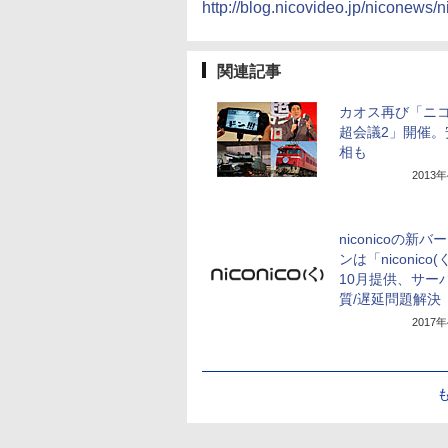
http://blog.nicovideo.jp/niconews/
関連記事
カオス再び「ニ
超会議2」開催。
相も
2013
niconicoの新バ
ンは「niconico
10月提供、サー
質/遅延問題解決
2017