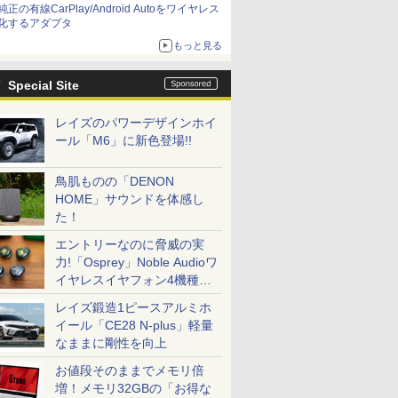
純正の有線CarPlay/Android Autoをワイヤレス
化するアダプタ
もっと見る
Special Site
レイズのパワーデザインホイ
ール「M6」に新色登場!!
鳥肌ものの「DENON
HOME」サウンドを体感し
た！
エントリーなのに脅威の実
力!「Osprey」Noble Audioワ
イヤレスイヤフォン4機種を
一気に聴く
レイズ鍛造1ピースアルミホ
イール「CE28 N-plus」軽量
なままに剛性を向上
お値段そのままでメモリ倍
増！メモリ32GBの「お得な