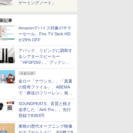
ゲーミングノート」
新記事
Amazonデバイス対象のサマ
ーセール。Fire TV Stick HD
が29% OFF
アバック、リビングに調和す
るシアタースピーカー
「HFSP250」。ブックシェ
ルフはペア3万円以下
トピック
金ロー「ナウシカ」、「真夏
の怪奇ファイル」、ABEMA
で「葬送のフリーレン」無料
配信など。夏の特番・配信情
SOUNDPEATS、音質と軽さ
報
追求した「Air6 Pro」。先行
登録で8383円
東映の歴代オープニング映像
がカプセルトイに。全5種で8