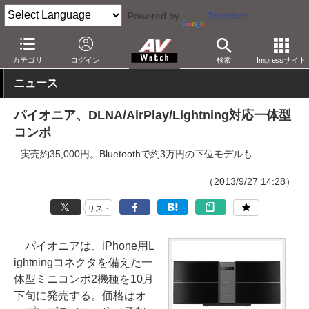
Powered by
Translate
AV Watch
製品
ミニコンポ
カテゴリ
ログイン
検索
Impressサイト
ニュース
パイオニア、DLNA/AirPlay/Lightning対応一体型
コンポ
実売約35,000円。Bluetoothで約3万円の下位モデルも
（2013/9/27 14:28）
リスト
パイオニアは、iPhone用L
ightningコネクタを備えた一
体型ミニコンポ2機種を10月
下旬に発売する。価格はオ