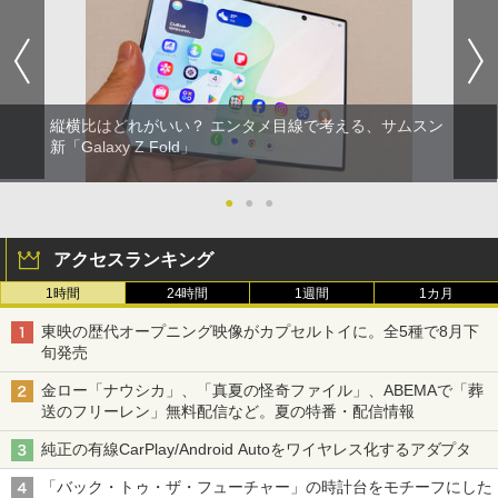
縦横比はどれがいい？ エンタメ目線で考える、サムスン
新「Galaxy Z Fold」
●
●
●
アクセスランキング
1時間
24時間
1週間
1カ月
東映の歴代オープニング映像がカプセルトイに。全5種で8月下
旬発売
金ロー「ナウシカ」、「真夏の怪奇ファイル」、ABEMAで「葬
送のフリーレン」無料配信など。夏の特番・配信情報
純正の有線CarPlay/Android Autoをワイヤレス化するアダプタ
「バック・トゥ・ザ・フューチャー」の時計台をモチーフにした