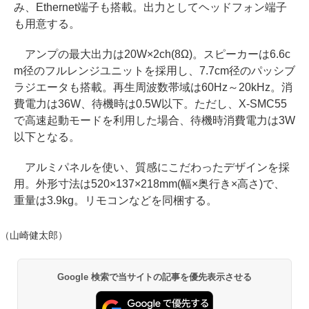
み、Ethernet端子も搭載。出力としてヘッドフォン端子
も用意する。
アンプの最大出力は20W×2ch(8Ω)。スピーカーは6.6c
m径のフルレンジユニットを採用し、7.7cm径のパッシブ
ラジエータも搭載。再生周波数帯域は60Hz～20kHz。消
費電力は36W、待機時は0.5W以下。ただし、X-SMC55
で高速起動モードを利用した場合、待機時消費電力は3W
以下となる。
アルミパネルを使い、質感にこだわったデザインを採
用。外形寸法は520×137×218mm(幅×奥行き×高さ)で、
重量は3.9kg。リモコンなどを同梱する。
（山崎健太郎）
Google 検索で当サイトの記事を優先表示させる