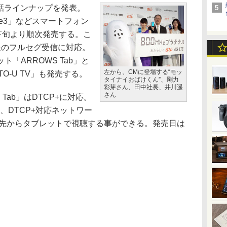
電話ラインナップを発表。
 Note3」などスマートフォン
下旬より順次発売する。こ
送のフルセグ受信に対応。
「ARROWS Tab」と
左から、CMに登場する“モッ
O-U TV」も発売する。
タイナイおばけくん”、剛力
彩芽さん、田中社長、井川遥
さん
 Tab」はDTCP+に対応。
、DTCP+対応ネットワー
出先からタブレットで視聴する事ができる。発売日は