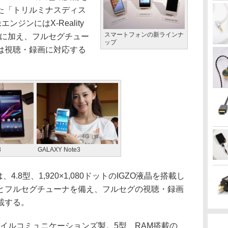
た「トリルミナスディス
エンジンにはX-Reality
スマートフォンの新ラインナ
ンセグに加え、フルセグチュー
ップ
は視聴・録画に対応する
3
GALAXY Note3
は、4.8型、1,920×1,080ドットのIGZO液晶を搭載し
とフルセグチューナを備え、フルセグの視聴・録画
載する。
バイルコミュニケーションズ製。5型、RAM搭載の