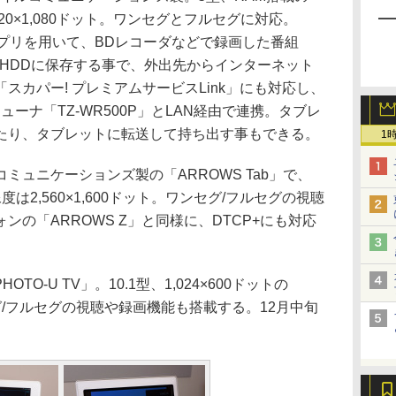
20×1,080ドット。ワンセグとフルセグに対応。
のアプリを用いて、BDレコーダなどで録画した番組
クHDDに保存する事で、外出先からインターネット
スカパー! プレミアムサービスLink」にも対応し、
ューナ「TZ-WR500P」とLAN経由で連携。タブレ
たり、タブレットに転送して持ち出す事もできる。
1
ュニケーションズ製の「ARROWS Tab」で、
度は2,560×1,600ドット。ワンセグ/フルセグの視聴
の「ARROWS Z」と同様に、DTCP+にも対応
O-U TV」。10.1型、1,024×600ドットの
セグ/フルセグの視聴や録画機能も搭載する。12月中旬