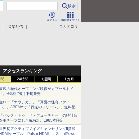
ログイン
Impress サイト
全カテゴリ
音楽配信
アクセスランキング
時間
24時間
1週間
1カ月
東映の歴代オープニング映像がカプセルトイ
に。全5種で8月下旬発売
金ロー「ナウシカ」、「真夏の怪奇ファイ
ル」、ABEMAで「葬送のフリーレン」無料配信
など。夏の特番・配信情報
「バック・トゥ・ザ・フューチャー」の時計台
をモチーフにした腕時計。1985本限定
世界初アクティブノイズキャンセリングII搭載
HDMIケーブル「Pulsar HDMI」。SilentPower
から