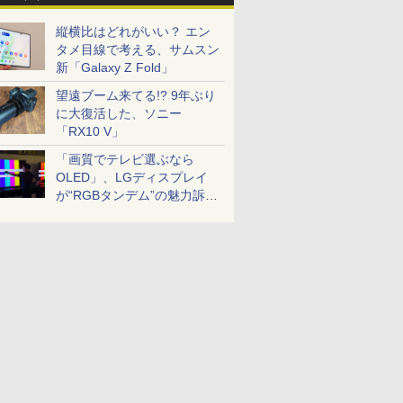
縦横比はどれがいい？ エン
タメ目線で考える、サムスン
新「Galaxy Z Fold」
望遠ブーム来てる!? 9年ぶり
に大復活した、ソニー
「RX10 V」
「画質でテレビ選ぶなら
OLED」、LGディスプレイ
が“RGBタンデム”の魅力訴
求。液晶とのガチ比較も