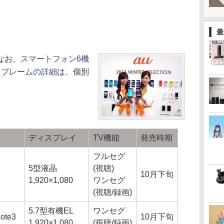
最
なお、
スマートフォン6機
トブレームの詳細
は、個別
ディスプレイ
TV機能
発売時期
フルセグ
5型液晶
(視聴)
10月下旬
1,920×1,080
ワンセグ
(視聴/録画)
5.7型有機EL
ワンセグ
ote3
10月下旬
1,920×1,080
(視聴/録画)