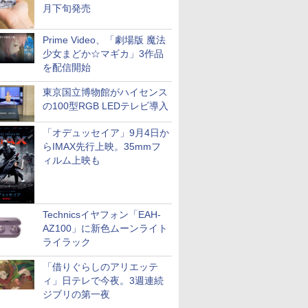
月下旬発売
Prime Video、「劇場版 魔法
少女まどか☆マギカ」3作品
を配信開始
東京国立博物館がハイセンス
の100型RGB LEDテレビ導入
「オデュッセイア」9月4日か
らIMAX先行上映。35mmフ
ィルム上映も
Technicsイヤフォン「EAH-
AZ100」に新色ムーンライト
ライラック
「借りぐらしのアリエッテ
ィ」日テレで今夜。3週連続
ジブリの第一夜