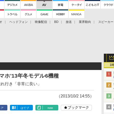
オ
ヘッドフォン
映像配信
BD
放送
業界動向
スピーカー
ェクタ
PS4
BDプレーヤー
映像配信
BD
1
他スマホ'13年冬モデル6機種
s/c売れ行き「非常に良い」
（2013/10/2 14:55）
ブックマーク
ェア
はてブ
note