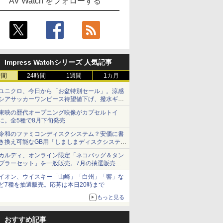
AV Watch をフォローする
Impress Watchシリーズ 人気記事
時間
24時間
1週間
1カ月
ユニクロ、今日から「お盆特別セール」。涼感
シアサッカーワンピース待望値下げ、撥水ギア
ショーツは1990円に
東映の歴代オープニング映像がカプセルトイ
に。全5種で8月下旬発売
令和のファミコンディスクシステム？安価に書
き換え可能なGB用「しましまディスクシステ
ム」
カルディ、オンライン限定「ネコバッグ＆タン
ブラーセット」を一般販売。7月の抽選販売の
当選無効分
イオン、ウイスキー「山崎」「白州」「響」な
ど7種を抽選販売。応募は本日20時まで
もっと見る
おすすめ記事