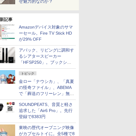
ぜ魅力的なのか？
新記事
Amazonデバイス対象のサマ
ーセール。Fire TV Stick HD
が29% OFF
アバック、リビングに調和す
るシアタースピーカー
「HFSP250」。ブックシェ
ルフはペア3万円以下
トピック
金ロー「ナウシカ」、「真夏
の怪奇ファイル」、ABEMA
で「葬送のフリーレン」無料
配信など。夏の特番・配信情
SOUNDPEATS、音質と軽さ
報
追求した「Air6 Pro」。先行
登録で8383円
東映の歴代オープニング映像
がカプセルトイに。全5種で8