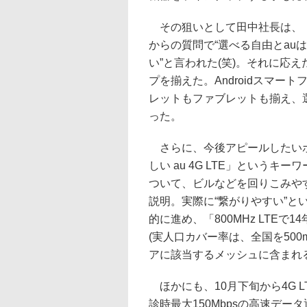
その狙いとして田中社長は、
からの質問で“選べる自由とau
い”と言われた(笑)。それに応
プを揃えた。Androidスマー
レットもファブレットも揃え、
った。
さらに、今後アピールしたいポイ
しい au 4G LTE」というキ
ついて、ビルなどを回りこみや
説明。実際に“繋がりやすい”とい
的に進め、「800MHz LTEで
(実人口カバー率は、全国を50
アに該当するメッシュに含まれ
ほかにも、10月下旬から4G 
診時最大150Mbpsの高速デー