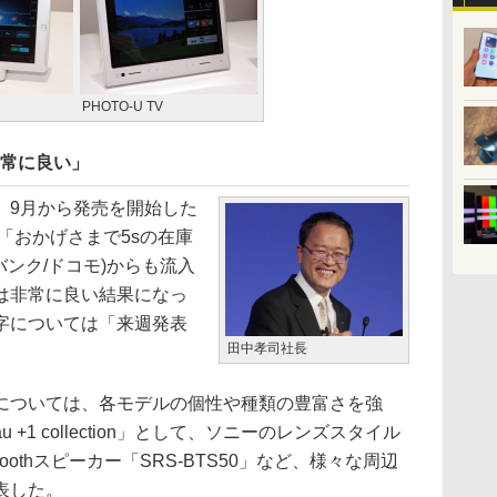
PHOTO-U TV
「非常に良い」
9月から発売を開始した
いて「おかげさまで5sの在庫
バンク/ドコモ)からも流入
ては非常に良い結果になっ
字については「来週発表
田中孝司社長
ついては、各モデルの個性や種類の豊富さを強
+1 collection」として、ソニーのレンズスタイル
etoothスピーカー「SRS-BTS50」など、様々な周辺
表した。