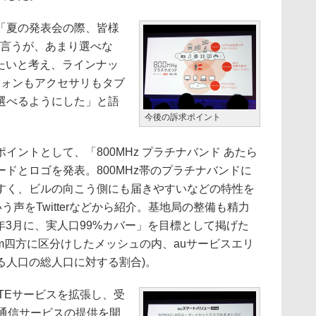
「夏の発表会の際、皆様
は言うが、あまり選べな
えたいと考え、ラインナッ
トフォンもアクセサリもタブ
選べるようにした」と語
今後の訴求ポイント
ントとして、「800MHz プラチナバンド あたら
ーワードとロゴを発表。800MHz帯のプラチナバンドに
すく、ビルの向こう側にも届きやすいなどの特性を
う声をTwitterなどから紹介。基地局の整備も精力
14年3月に、実人口99%カバー」を目標として掲げた
0m四方に区分けしたメッシュの内、auサービスエリ
る人口の総人口に対する割合)。
LTEサービスを拡張し、受
タ通信サービスの提供を開