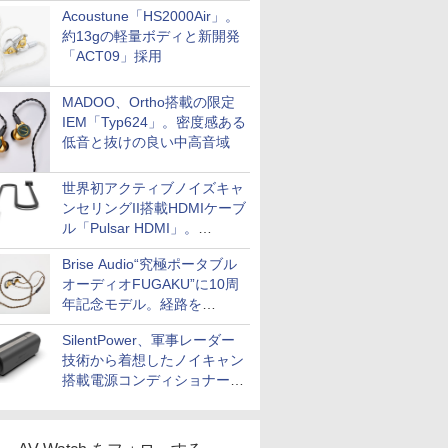
Acoustune「HS2000Air」。
約13gの軽量ボディと新開発
「ACT09」採用
MADOO、Ortho搭載の限定
IEM「Typ624」。密度感ある
低音と抜けの良い中高音域
世界初アクティブノイズキャ
ンセリングII搭載HDMIケーブ
ル「Pulsar HDMI」。
SilentPowerから
Brise Audio“究極ポータブル
オーディオFUGAKU”に10周
年記念モデル。経路を
NISHIKIで統一。400万円
SilentPower、軍事レーダー
技術から着想したノイキャン
搭載電源コンディショナー
「AC iPurifier2」