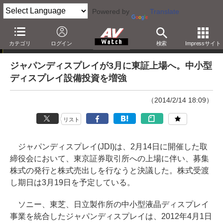
Powered by
Translate
ニュース
カテゴリ
ログイン
検索
Impressサイト
ジャパンディスプレイが3月に東証上場へ。中小型
ディスプレイ設備投資を増強
（2014/2/14 18:09）
リスト
ジャパンディスプレイ(JDI)は、2月14日に開催した取
締役会において、東京証券取引所への上場に伴い、募集
株式の発行と株式売出しを行なうと決議した。株式受渡
し期日は3月19日を予定している。
ソニー、東芝、日立製作所の中小型液晶ディスプレイ
事業を統合したジャパンディスプレイは、2012年4月1日