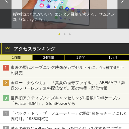
縦横比はどれがいい？ エンタメ目線で考える、サムスン
新「Galaxy Z Fold」
●
●
●
アクセスランキング
1時間
24時間
1週間
1カ月
東映の歴代オープニング映像がカプセルトイに。全5種で8月下
旬発売
金ロー「ナウシカ」、「真夏の怪奇ファイル」、ABEMAで「葬
送のフリーレン」無料配信など。夏の特番・配信情報
世界初アクティブノイズキャンセリングII搭載HDMIケーブル
「Pulsar HDMI」。SilentPowerから
「バック・トゥ・ザ・フューチャー」の時計台をモチーフにした
腕時計。1985本限定
純正の有線CarPlay/Android Autoをワイヤレス化するアダプタ