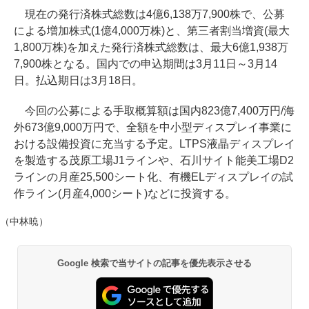
現在の発行済株式総数は4億6,138万7,900株で、公募
による増加株式(1億4,000万株)と、第三者割当増資(最大
1,800万株)を加えた発行済株式総数は、最大6億1,938万
7,900株となる。国内での申込期間は3月11日～3月14
日。払込期日は3月18日。
今回の公募による手取概算額は国内823億7,400万円/海
外673億9,000万円で、全額を中小型ディスプレイ事業に
おける設備投資に充当する予定。LTPS液晶ディスプレイ
を製造する茂原工場J1ラインや、石川サイト能美工場D2
ラインの月産25,500シート化、有機ELディスプレイの試
作ライン(月産4,000シート)などに投資する。
（中林暁）
Google 検索で当サイトの記事を優先表示させる