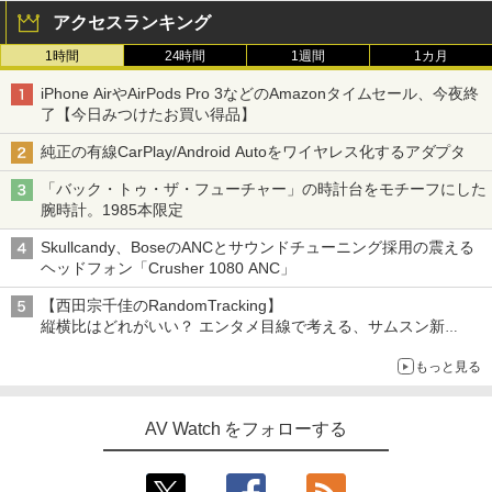
アクセスランキング
1時間
24時間
1週間
1カ月
iPhone AirやAirPods Pro 3などのAmazonタイムセール、今夜終
了【今日みつけたお買い得品】
純正の有線CarPlay/Android Autoをワイヤレス化するアダプタ
「バック・トゥ・ザ・フューチャー」の時計台をモチーフにした
腕時計。1985本限定
Skullcandy、BoseのANCとサウンドチューニング採用の震える
ヘッドフォン「Crusher 1080 ANC」
【西田宗千佳のRandomTracking】
縦横比はどれがいい？ エンタメ目線で考える、サムスン新
「Galaxy Z Fold」
もっと見る
AV Watch をフォローする