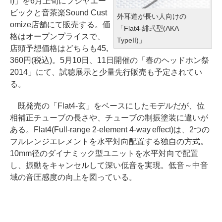
I)」を6月上旬にフジヤエー
ビックと音茶楽Sound Cust
外耳道が長い人向けの
omize店舗にて販売する。価
「Flat4-緋弐型(AKA
格はオープンプライスで、
TypeII)」
店頭予想価格はどちらも45,
360円(税込)。5月10日、11日開催の「春のヘッドホン祭
2014」にて、試聴展示と少量先行販売も予定されてい
る。
既発売の「Flat4-玄」をベースにしたモデルだが、位
相補正チューブの長さや、チューブの制振塗装に違いが
ある。Flat4(Full-range 2-element 4-way effect)は、2つの
フルレンジエレメントを水平対向配置する独自の方式。
10mm径のダイナミック型ユニットを水平対向で配置
し、振動をキャンセルして深い低音を実現。低音～中音
域の音圧感度の向上を図っている。