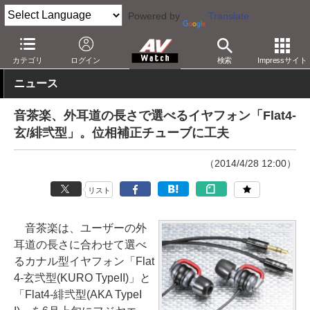
Powered by
Translate
AV Watch
製品
ヘッドフォン
カテゴリ
ログイン
検索
Impressサイト
ニュース
音茶楽、外耳道の長さで選べるイヤフォン「Flat4-
玄/緋弐型」。位相補正チューブに工夫
（2014/4/28 12:00）
リスト
音茶楽は、ユーザーの外
耳道の長さに合わせて選べ
るカナル型イヤフォン「Flat
4-玄弐型(KURO TypeII)」と
「Flat4-緋弐型(AKA TypeI