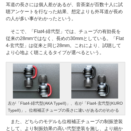
耳道の長さには個人差があるが、音茶楽が百数十人に試
聴アンケートを行なった結果、想定よりも外耳道が長め
の人が多い事がわかったという。
そこで、「Flat4-緋弐型」では、チューブの有効長を
従来の28mmではなく、長めの30mmとしている。「Flat
4-玄弐型」は従来と同じ28mm。これにより、試聴して
より心地よく聴こえるタイプが選べるという。
左が「Flat4-緋弐型(AKA TypeII)」、右が「Flat4-玄弐型(KURO
TypeII)」。位相補正チューブの長さに違いがあるのがわかる
また、どちらのモデルも位相補正チューブの制振塗装
として、より制振効果の高い弐型塗装を施し、より細か