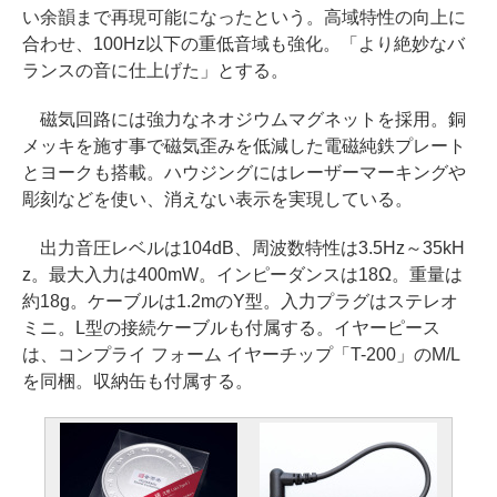
い余韻まで再現可能になったという。高域特性の向上に
合わせ、100Hz以下の重低音域も強化。「より絶妙なバ
ランスの音に仕上げた」とする。
磁気回路には強力なネオジウムマグネットを採用。銅
メッキを施す事で磁気歪みを低減した電磁純鉄プレート
とヨークも搭載。ハウジングにはレーザーマーキングや
彫刻などを使い、消えない表示を実現している。
出力音圧レベルは104dB、周波数特性は3.5Hz～35kH
z。最大入力は400mW。インピーダンスは18Ω。重量は
約18g。ケーブルは1.2mのY型。入力プラグはステレオ
ミニ。L型の接続ケーブルも付属する。イヤーピース
は、コンプライ フォーム イヤーチップ「T-200」のM/L
を同梱。収納缶も付属する。