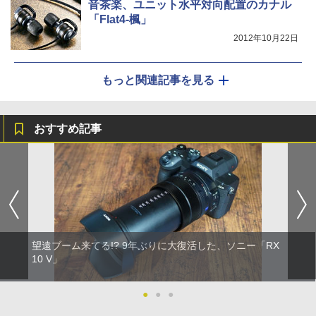
音茶楽、ユニット水平対向配置のカナル
「Flat4-楓」
2012年10月22日
もっと関連記事を見る
おすすめ記事
望遠ブーム来てる!? 9年ぶりに大復活した、ソニー「RX
10 V」
●
●
●