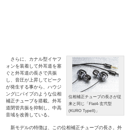
さらに、カナル型イヤフ
ォンを装着して外耳道を塞
ぐと外耳道の長さで共振
し、音圧が上昇してピーク
が発生する事から、ハウジ
ングにパイプのような位相
位相補正チューブの長さが従
補正チューブを搭載。外耳
来と同じ「Flat4-玄弐型
道閉管共振を抑制し、中高
(KURO TypeII)」
音域を改善している。
新モデルの特徴は、この位相補正チューブの長さ。外