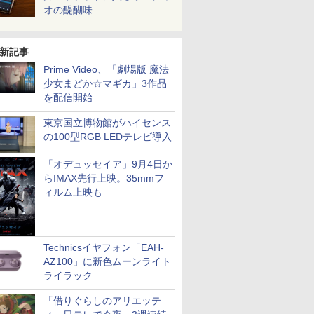
オの醍醐味
新記事
Prime Video、「劇場版 魔法
少女まどか☆マギカ」3作品
を配信開始
東京国立博物館がハイセンス
の100型RGB LEDテレビ導入
「オデュッセイア」9月4日か
らIMAX先行上映。35mmフ
ィルム上映も
Technicsイヤフォン「EAH-
AZ100」に新色ムーンライト
ライラック
「借りぐらしのアリエッテ