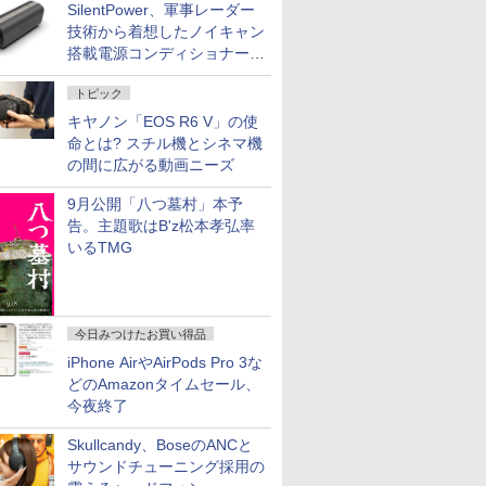
SilentPower、軍事レーダー
技術から着想したノイキャン
搭載電源コンディショナー
「AC iPurifier2」
トピック
キヤノン「EOS R6 V」の使
命とは? スチル機とシネマ機
の間に広がる動画ニーズ
9月公開「八つ墓村」本予
告。主題歌はB'z松本孝弘率
いるTMG
今日みつけたお買い得品
iPhone AirやAirPods Pro 3な
どのAmazonタイムセール、
今夜終了
Skullcandy、BoseのANCと
サウンドチューニング採用の