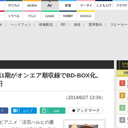
オ
ヘッドフォン
映像配信
BD
放送
業界動向
スピーカー
ェクタ
PS4
BDプレーヤー
映像配信
BD
1
1期がオンエア順収録でBD-BOX化。
円
（2014/6/27 13:34）
ブックマーク
ェア
はてブ
note
レビアニメ「涼宮ハルヒの憂