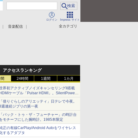
ログイン
Impress サイト
全カテゴリ
音楽配信
アクセスランキング
時間
24時間
1週間
1カ月
世界初アクティブノイズキャンセリングII搭載
HDMIケーブル「Pulsar HDMI」。SilentPower
から
「借りぐらしのアリエッティ」日テレで今夜。
3週連続ジブリの第一夜
「バック・トゥ・ザ・フューチャー」の時計台
をモチーフにした腕時計。1985本限定
純正の有線CarPlay/Android Autoをワイヤレス
化するアダプタ