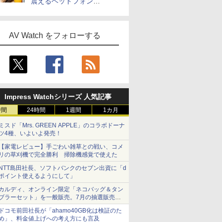
震えるヘッドフォン
「Crusher 1080 ANC」
AV Watch をフォローする
Impress Watchシリーズ 人気記事
時間
24時間
1週間
1カ月
ミスド「Mrs. GREEN APPLE」のコラボドーナ
ツ4種、いよいよ発売！
【家電レビュー】手ごわい雑草との戦い、コメ
リの草刈機で完全勝利 掃除機感覚で使えた
NTT島田社長、ソフトバンクのセブン出資に「d
ポイント使えるようにして」
カルディ、オンライン限定「ネコバッグ＆タン
ブラーセット」を一般販売。7月の抽選販売の
当選無効分
ドコモ前田社長が「ahamo40GB化は検証のた
め」、料金値上げへの考え方にも言及