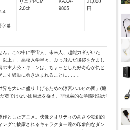
リニアPCM
KAXA-
21,000
2.0ch
9805
円
-4
語字幕
ん。この中に宇宙人、未来人、超能力者がいた
。以上」。高校入学早々、ぶっ飛んだ挨拶をかまし
者の主人公・キョンは、ちょっとした好奇心が仇と
起こす騒動に巻き込まれることに……。
界を大いに盛り上げるための涼宮ハルヒの団」(通
ただ者ではない団員達を従え、非現実的な学園物語が
作としたアニメ。映像クオリティの高さや独創的
ィングで披露されるキャラクター達の印象的なダン