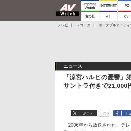
テレビ
レコーダ
ポータブルオーディ
スマートスピーカー
デジカメ
プロジ
ニュース
「涼宮ハルヒの憂鬱」第
サントラ付きで21,000
ポスト
リスト
シ
2006年から放送された、テ