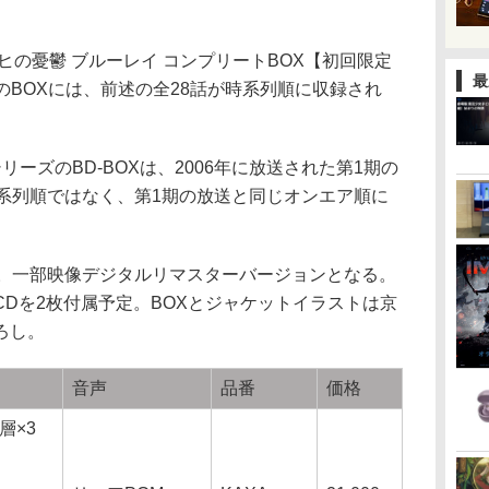
ヒの憂鬱 ブルーレイ コンプリートBOX【初回限定
最
このBOXには、前述の全28話が時系列順に収録され
ーズのBD-BOXは、2006年に放送された第1期の
時系列順ではなく、第1期の放送と同じオンエア順に
。一部映像デジタルリマスターバージョンとなる。
Dを2枚付属予定。BOXとジャケットイラストは京
ろし。
音声
品番
価格
層×3