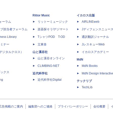
Rittor Music
イカロス出版
dフォーラム
リットーミュージック
AIRLINEweb
ップ担当者フォーラム
楽器探そう!デジマート
Jディフェンスニュー
ness Library
TシャツPOD T-OD
通訳翻訳ジャーナル
セミナー
立東舎
JレスキューWeb
 X（デジタルクロス）
山と溪谷社
イカロスアカデミー
山と溪谷オンライン
MdN
CLIMBING-NET
MdN Books
ブックス
近代科学社
MdN Design Interactiv
ing
近代科学社Digital
テックリブ
TechLib
広告掲載のご案内
編集部へのご連絡
プライバシーポリシー
会社概要