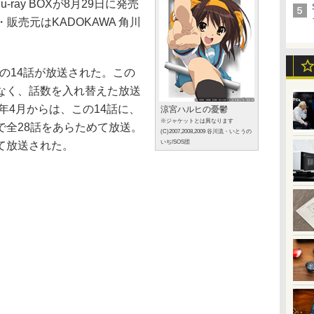
ray BOXが8月29日に発売
・販売元はKADOKAWA 角川
期の14話が放送された。この
なく、話数を入れ替えた放送
年4月からは、この14話に、
涼宮ハルヒの憂鬱
※ジャケットとは異なります
で全28話をあらためて放送。
(C)2007,2008,2009 谷川流・いとうの
いぢ/SOS団
て放送された。