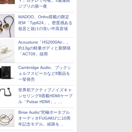
ィ」日テレで今夜。3週連続
ジブリの第一夜
MADOO、Ortho搭載の限定
IEM「Typ624」。密度感ある
低音と抜けの良い中高音域
Acoustune「HS2000Air」。
約13gの軽量ボディと新開発
「ACT09」採用
Cambridge Audio、ブックシ
ェルフスピーカなど8製品を
一挙発売
世界初アクティブノイズキャ
ンセリングII搭載HDMIケーブ
ル「Pulsar HDMI」。
SilentPowerから
Brise Audio“究極ポータブル
オーディオFUGAKU”に10周
年記念モデル。経路を
NISHIKIで統一。400万円