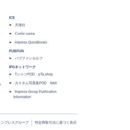
ICE
天海社
ス
Comic curea
impress QuickBooks
PUBFUN
パブファンセルフ
IPGネットワーク
TシャツPOD pTa.shop
カスタム写真集POD fabli
e
Impress Group Publication
Information
インプレスグループ
特定商取引法に基づく表示