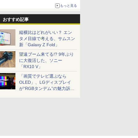
もっと見る
おすすめ記事
縦横比はどれがいい？ エン
タメ目線で考える、サムスン
新「Galaxy Z Fold」
望遠ブーム来てる!? 9年ぶり
に大復活した、ソニー
「RX10 V」
「画質でテレビ選ぶなら
OLED」、LGディスプレイ
が“RGBタンデム”の魅力訴
求。液晶とのガチ比較も