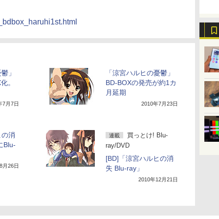
s_bdbox_haruhi1st.html
憂鬱」
「涼宮ハルヒの憂鬱」
X化。
BD-BOXの発売が約1カ
月延期
0年7月7日
2010年7月23日
ヒの消
買っとけ! Blu-
連載
Blu-
ray/DVD
[BD]「涼宮ハルヒの消
年8月26日
失 Blu-ray」
2010年12月21日