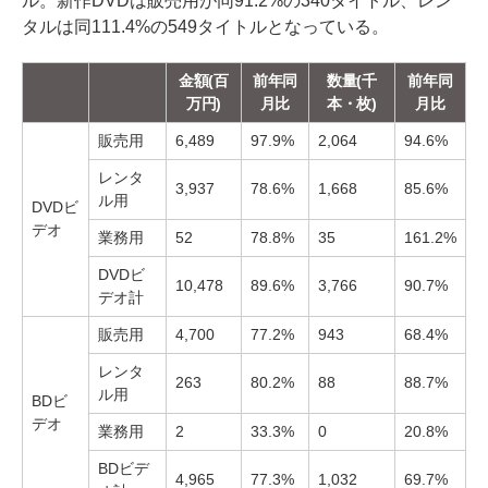
ル。新作DVDは販売用が同91.2%の340タイトル、レン
タルは同111.4%の549タイトルとなっている。
金額(百
前年同
数量(千
前年同
万円)
月比
本・枚)
月比
販売用
6,489
97.9%
2,064
94.6%
レンタ
3,937
78.6%
1,668
85.6%
ル用
DVDビ
デオ
業務用
52
78.8%
35
161.2%
DVDビ
10,478
89.6%
3,766
90.7%
デオ計
販売用
4,700
77.2%
943
68.4%
レンタ
263
80.2%
88
88.7%
ル用
BDビ
デオ
業務用
2
33.3%
0
20.8%
BDビデ
4,965
77.3%
1,032
69.7%