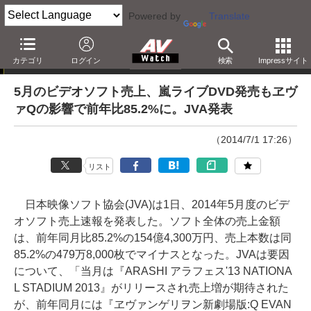
Powered by
Translate
ニュース
カテゴリ
ログイン
検索
Impressサイト
5月のビデオソフト売上、嵐ライブDVD発売もヱヴ
ァQの影響で前年比85.2%に。JVA発表
（2014/7/1 17:26）
リスト
日本映像ソフト協会(JVA)は1日、2014年5月度のビデ
オソフト売上速報を発表した。ソフト全体の売上金額
は、前年同月比85.2%の154億4,300万円、売上本数は同
85.2%の479万8,000枚でマイナスとなった。JVAは要因
について、「当月は『ARASHI アラフェス'13 NATIONA
L STADIUM 2013』がリリースされ売上増が期待された
が、前年同月には『ヱヴァンゲリヲン新劇場版:Q EVAN