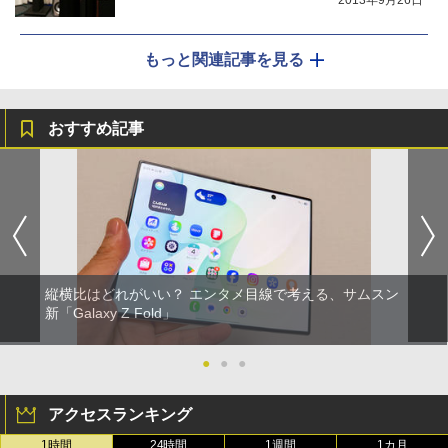
2013年9月26日
もっと関連記事を見る
おすすめ記事
縦横比はどれがいい？ エンタメ目線で考える、サムスン
新「Galaxy Z Fold」
●
●
●
アクセスランキング
1時間
24時間
1週間
1カ月