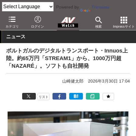
Powered by
Translate
AV Watch
製品
ネットワークプレーヤー
カテゴリ
ログイン
検索
Impressサイト
ニュース
ポルトガルのデジタルトランスポート・Innuos上
陸。約65万円「STREAM1」から、1000万円超
「NAZARÉ」。ソフトも自社開発
山崎健太郎
2026年3月30日 17:04
リスト