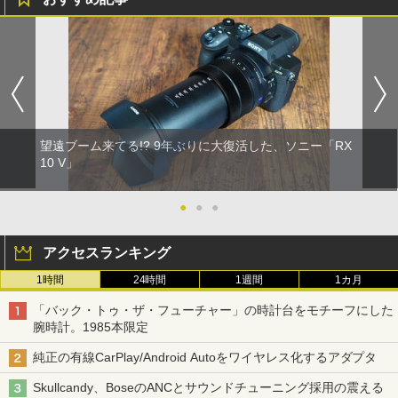
望遠ブーム来てる!? 9年ぶりに大復活した、ソニー「RX
10 V」
●
●
●
アクセスランキング
1時間
24時間
1週間
1カ月
「バック・トゥ・ザ・フューチャー」の時計台をモチーフにした
腕時計。1985本限定
純正の有線CarPlay/Android Autoをワイヤレス化するアダプタ
Skullcandy、BoseのANCとサウンドチューニング採用の震える