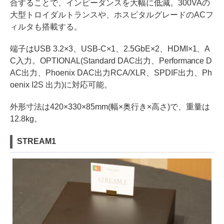
合することで、インピーダンスを大幅に低減。300VAの
大型トロイダルトランスや、ホスピタルグレードのACフ
ィルタも搭載する。
端子はUSB 3.2×3、USB-C×1、2.5GbE×2、HDMI×1、A
C入力。OPTIONAL(Standard DAC出力、Performance D
AC出力、Phoenix DAC出力RCA/XLR、SPDIF出力、Ph
oenix I2S 出力)に対応可能。
外形寸法は420×330×85mm(幅×奥行き×高さ)で、重量は
12.8kg。
STREAM1