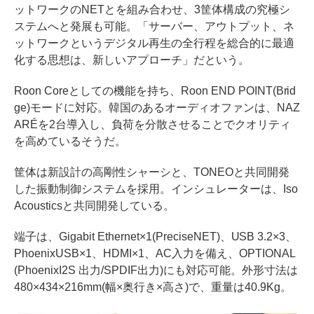
ットワークのNETとを組み合わせ、3筐体構成の究極シ
ステムへと発展も可能。「サーバー、アウトプット、ネ
ットワークというデジタル再生の全行程を総合的に最適
化する思想は、新しいアプローチ」だという。
Roon Coreとしての機能を持ち、Roon END POINT(Brid
ge)モードに対応。韓国のあるオーディオファンは、NAZ
ARÉを2台導入し、負荷を分散させることでクオリティ
を高めているそうだ。
筐体は新設計の高剛性シャーシと、TONEOと共同開発
した振動制御システムを採用。インシュレーターは、Iso
Acousticsと共同開発している。
端子は、Gigabit Ethernet×1(PreciseNET)、USB 3.2×3、
PhoenixUSB×1、HDMI×1、AC入力を備え、OPTIONAL
(PhoenixI2S 出力/SPDIF出力)にも対応可能。外形寸法は
480×434×216mm(幅×奥行き×高さ)で、重量は40.9Kg。