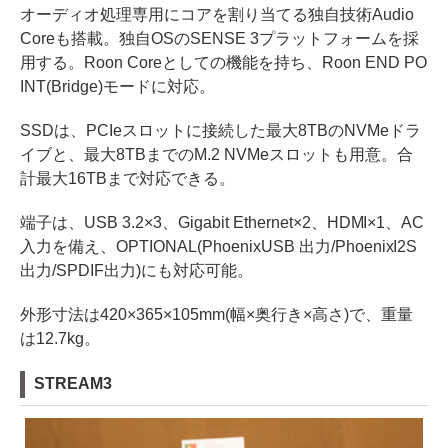
オーディオ処理専用にコアを割り当てる独自技術Audio
Coreも搭載。独自OSのSENSE 3プラットフォームを採
用する。Roon Coreとしての機能を持ち、Roon END PO
INT(Bridge)モードに対応。
SSDは、PCIeスロットに接続した最大8TBのNVMeドラ
イブと、最大8TBまでのM.2 NVMeスロットも用意。合
計最大16TBまで対応できる。
端子は、USB 3.2×3、Gigabit Ethernet×2、HDMI×1、AC
入力を備え、OPTIONAL(PhoenixUSB 出力/PhoenixI2S
出力/SPDIF出力)にも対応可能。
外形寸法は420×365×105mm(幅×奥行き×高さ)で、重量
は12.7kg。
STREAM3