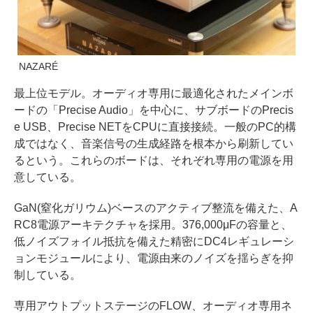
NAZARÉ
最上位モデル。オーディオ専用に最適化されたメインボ
ードの「Precise Audio」を中心に、サブボードのPrecis
e USB、Precise NETをCPUに直接接続。一般のPC的構
成ではなく、音楽信号の生成経路を根本から刷新してい
るという。これらのボードは、それぞれ専用の電源を用
意している。
GaN(窒化ガリウム)ベースのアクティブ整流を備えた、A
RC8電源アーキテクチャを採用。376,000μFの容量と、
低ノイズフォイル抵抗を備えた精密にDC4レギュレーシ
ョンモジュールにより、電源由来のノイズを揺らぎを抑
制している。
専用アウトプットステージのFLOW、オーディオ専用ネ