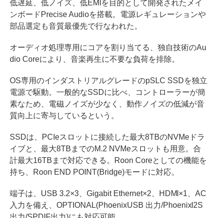
低遅延、低ノイズ、低EMIを目的として開発されたメイ
ンボードPrecise Audioを搭載。電源レギュレーションや
部品選定も音質最優先で行なわれた。
オーディオ処理専用にコアを割り当てる、独自技術のAu
dio Coreにより、音楽再生に不要な負荷を排除。
OS専用のインダストリアルグレードのpSLC SSDを独立
電源で駆動。一般的なSSDに比べ、コントローラーが簡
素なため、電磁ノイズが少なく、動作ノイズの低減が音
質向上に寄与しているという。
SSDは、PCIeスロットに接続した最大8TBのNVMeドラ
イブと、最大8TBまでのM.2 NVMeスロットも用意。合
計最大16TBまで対応できる。Roon Coreとしての機能を
持ち、Roon END POINT(Bridge)モードに対応。
端子は、USB 3.2×3、Gigabit Ethernet×2、HDMI×1、AC
入力を備え、OPTIONAL(PhoenixUSB 出力/PhoenixI2S
出力/SPDIF出力)にも対応可能。