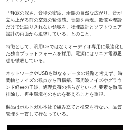
と」だという。
「静寂の深さ、音場の密度、余韻の自然な広がり、音が
立ち上がる前の空気の緊張感。音楽を再現。数値や理論
だけでは語りきれない領域を、物理設計とソフトウェア
設計の両面から追求している」とのこと。
特徴として、汎用OSではなくオーディオ専用に最適化し
た独自プラットフォームを採用。電源にはリニア電源思
想を徹底している。
ネットワークやUSBも単なるデータの通路と考えず、時
間軸とノイズの観点から再構築。高周波ノイズやグラウ
ンド経由の干渉、処理負荷の揺らぎといった要素を徹底
排除し、再生環境そのものを整えることを重視。
製品はポルトガル本社で組み立てと検査を行ない、品質
管理を一貫して行なっている。