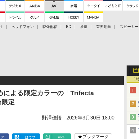
オ
ヘッドフォン
映像配信
BD
放送
業界動向
スピーカー
ェクタ
PS4
BDプレーヤー
映像配信
BD
1
手染めによる限定カラーの「Trifecta
台限定
野澤佳悟
2026年3月30日 18:00
ブックマーク
ェア
はてブ
note