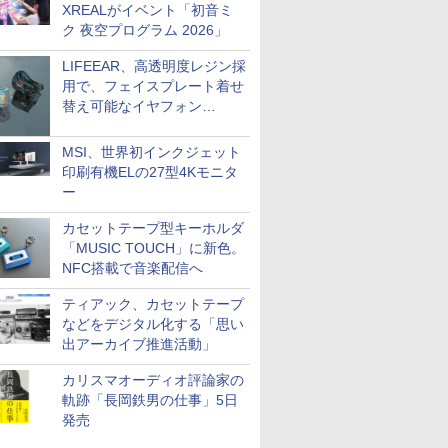
XREALがイベント「初音ミ
ク 夜空プログラム 2026」
LIFEEAR、高透明度レジン採
用で、フェイスプレート着せ
替え可能なイヤフォン
「Nova Shell」
MSI、世界初インクジェット
印刷有機ELの27型4Kモニタ
ー
カセットテープ型キーホルダ
「MUSIC TOUCH」に新色。
NFC搭載で音楽配信へ
ティアック、カセットテープ
などをデジタル化する「思い
出アーカイブ推進活動」
カリスマオーディオ評論家の
軌跡「長岡鉄男の仕事」5日
発売