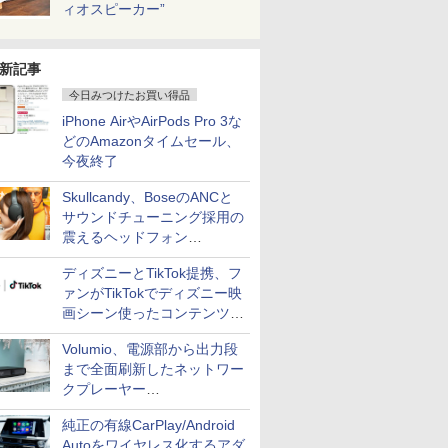
ィオスピーカー”
新記事
今日みつけたお買い得品
iPhone AirやAirPods Pro 3な
どのAmazonタイムセール、
今夜終了
Skullcandy、BoseのANCと
サウンドチューニング採用の
震えるヘッドフォン
「Crusher 1080 ANC」
ディズニーとTikTok提携、フ
ァンがTikTokでディズニー映
画シーン使ったコンテンツ制
作、Disney+にも配信
Volumio、電源部から出力段
まで全面刷新したネットワー
クプレーヤー
「Primo（2026）」
純正の有線CarPlay/Android
Autoをワイヤレス化するアダ