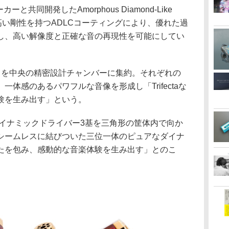
ーカーと共同開発したAmorphous Diamond-Like
採用。高い剛性を持つADLCコーティングにより、優れた過
し、高い解像度と正確な音の再現性を可能にしてい
力を中央の精密設計チャンバーに集約。それぞれの
体感のあるパワフルな音像を形成し「Trifectaな
験を生み出す」という。
ラムダイナミックドライバー3基を三角形の筐体内で向か
シームレスに結びついた三位一体のピュアなダイナ
たを包み、感動的な音楽体験を生み出す」とのこ