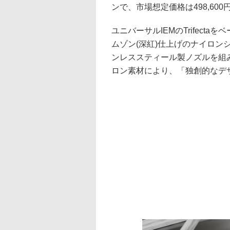
ンで、市場想定価格は498,600
ユニバーサルIEMのTrifect
ムゾン(深紅)仕上げのナイロン
ンレススティール製ノズルを組
ロン素材により、「独創的なデ