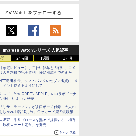
AV Watch をフォローする
Impress Watchシリーズ 人気記事
時間
24時間
1週間
1カ月
【家電レビュー】手ごわい雑草との戦い、コメ
リの草刈機で完全勝利 掃除機感覚で使えた
NTT島田社長、ソフトバンクのセブン出資に「d
ポイント使えるようにして」
ミスド「Mrs. GREEN APPLE」のコラボドーナ
ツ4種、いよいよ発売！
「リサ・ラーソン」がま口ポーチ付録、大人の
おしゃれ手帖 10月号。ジャカード織の北欧猫デ
ザイン
吉野家、牛リブロースを熱々で提供する「極旨
牛鉄板ステーキ定食」を発売
もっと見る