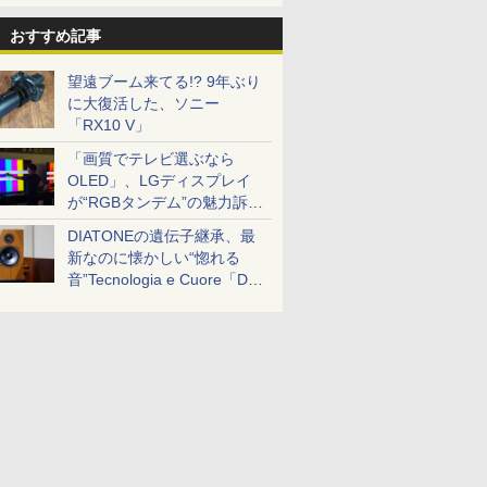
おすすめ記事
望遠ブーム来てる!? 9年ぶり
に大復活した、ソニー
「RX10 V」
「画質でテレビ選ぶなら
OLED」、LGディスプレイ
が“RGBタンデム”の魅力訴
求。液晶とのガチ比較も
DIATONEの遺伝子継承、最
新なのに懐かしい“惚れる
音”Tecnologia e Cuore「DS-
TC52B」を聴く