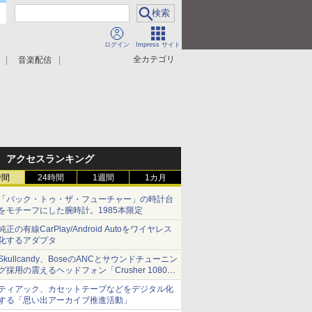
ログイン
Impress サイト
全カテゴリ
音楽配信
アクセスランキング
時間
24時間
1週間
1カ月
「バック・トゥ・ザ・フューチャー」の時計台
をモチーフにした腕時計。1985本限定
純正の有線CarPlay/Android Autoをワイヤレス
化するアダプタ
Skullcandy、BoseのANCとサウンドチューニン
グ採用の震えるヘッドフォン「Crusher 1080
ANC」
ティアック、カセットテープなどをデジタル化
する「思い出アーカイブ推進活動」