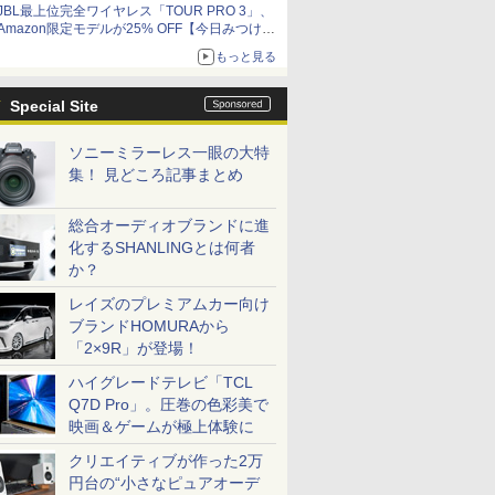
JBL最上位完全ワイヤレス「TOUR PRO 3」、
Amazon限定モデルが25% OFF【今日みつけた
お買い得品】
もっと見る
Special Site
ソニーミラーレス一眼の大特
集！ 見どころ記事まとめ
総合オーディオブランドに進
化するSHANLINGとは何者
か？
レイズのプレミアムカー向け
ブランドHOMURAから
「2×9R」が登場！
ハイグレードテレビ「TCL
Q7D Pro」。圧巻の色彩美で
映画＆ゲームが極上体験に
クリエイティブが作った2万
円台の“小さなピュアオーデ