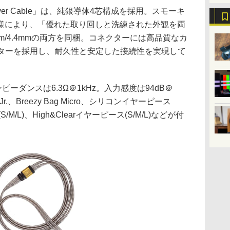
Silver Cable」は、純銀導体4芯構成を採用。スモーキ
様により、「優れた取り回しと洗練された外観を両
m/4.4mmの両方を同梱。コネクターには高品質なカ
クターを採用し、耐久性と安定した接続性を実現して
ンピーダンスは6.3Ω＠1kHz。入力感度は94dB＠
Bag Jr.、Breezy Bag Micro、シリコンイヤーピース
/M/L)、High&Clearイヤーピース(S/M/L)などが付