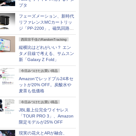
プタ
フェーズメーション、新時代
リファレンスMCカートリッ
ジ「PP-2200」。磁気回路や
ハウジングを根本から見直し
西田宗千佳のRandomTracking
縦横比はどれがいい？ エン
タメ目線で考える、サムスン
新「Galaxy Z Fold」
今日みつけたお買い得品
Amazonでレッドブル24本セ
ットが20% OFF。炭酸水や
麦茶も低価格
今日みつけたお買い得品
JBL最上位完全ワイヤレス
「TOUR PRO 3」、Amazon
限定モデルが25% OFF
現実の花火とARが融合、