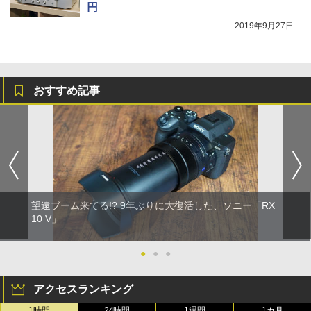
円
2019年9月27日
おすすめ記事
望遠ブーム来てる!? 9年ぶりに大復活した、ソニー「RX
10 V」
●
●
●
アクセスランキング
1時間
24時間
1週間
1カ月