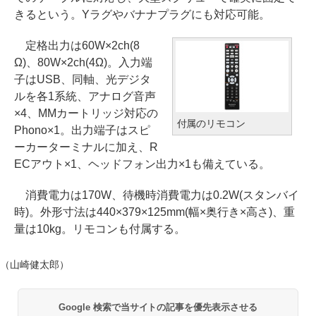
きるという。Yラグやバナナプラグにも対応可能。
定格出力は60W×2ch(8
Ω)、80W×2ch(4Ω)。入力端
子はUSB、同軸、光デジタ
ルを各1系統、アナログ音声
×4、MMカートリッジ対応の
付属のリモコン
Phono×1。出力端子はスピ
ーカーターミナルに加え、R
ECアウト×1、ヘッドフォン出力×1も備えている。
消費電力は170W、待機時消費電力は0.2W(スタンバイ
時)。外形寸法は440×379×125mm(幅×奥行き×高さ)、重
量は10kg。リモコンも付属する。
（山崎健太郎）
Google 検索で当サイトの記事を優先表示させる