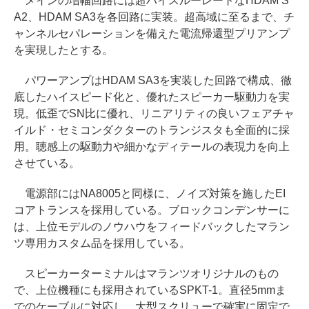
メインの増幅回路には超ハイスルーレートなHDAM S
A2、HDAM SA3を各回路に実装。超高域に至るまで、チ
ャンネルセパレーションを備えた電流帰還型プリアンプ
を実現したとする。
パワーアンプはHDAM SA3を実装した回路で構成、徹
底したハイスピード化と、優れたスピーカー駆動力を実
現。低歪でSN比に優れ、リニアリティの良いフェアチャ
イルド・セミコンダクターのトランジスタも全面的に採
用。聴感上の駆動力や細かなディテールの表現力を向上
させている。
電源部にはNA8005と同様に、ノイズ対策を施したEI
コアトランスを採用している。ブロックコンデンサーに
は、上位モデルのノウハウをフィードバックしたマラン
ツ専用カスタム品を採用している。
スピーカーターミナルはマランツオリジナルのもの
で、上位機種にも採用されているSPKT-1。直径5mmま
でのケーブルに対応し、大型スクリューで確実に固定で