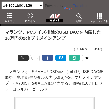
Powered by
Translate
ニュース
カテゴリ
ログイン
検索
Impressサイト
マランツ、PCノイズ排除のUSB DACを内蔵した
10万円の2chプリメインアンプ
（2014/7/11 10:00）
リスト
マランツは、5.6MHzのDSD再生も可能なUSB DAC機
能や、光/同軸デジタル入力も備えた2chプリメインアン
プ「PM7005」を8月上旬に発売する。価格は10万円。カ
ラーはシルバーゴールド。