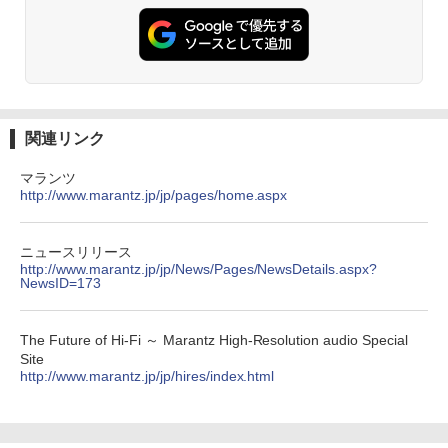
関連リンク
マランツ
http://www.marantz.jp/jp/pages/home.aspx
ニュースリリース
http://www.marantz.jp/jp/News/Pages/NewsDetails.aspx?
NewsID=173
The Future of Hi-Fi ～ Marantz High-Resolution audio Special
Site
http://www.marantz.jp/jp/hires/index.html