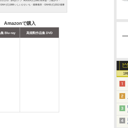
ON CO.,LTD. "赤毛のアン" AGGLA (C)1991 岡本螢・刀根夕子・
・GNH (C)1999 いしいひさいち・畑事務所・GNHB (C)2013 畑事
Amazonで購入
 Blu-ray
高畑勲作品集 DVD
1