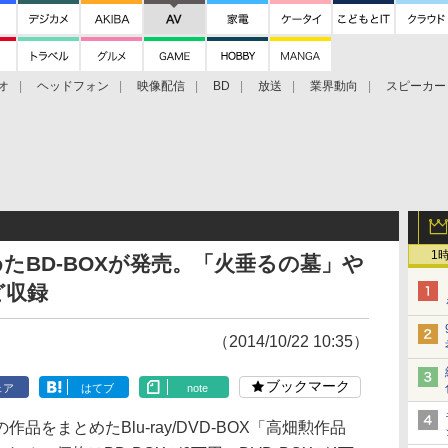
オ
ヘッドフォン
映像配信
BD
放送
業界動向
スピーカー
ェクタ
PS4
BDプレーヤー
映像配信
BD
1
たBD-BOXが発売。「火垂るの墓」や
ど収録
（2014/10/22 10:35）
ブックマーク
ェア
はてブ
note
をまとめたBlu-ray/DVD-BOX「高畑勲作品