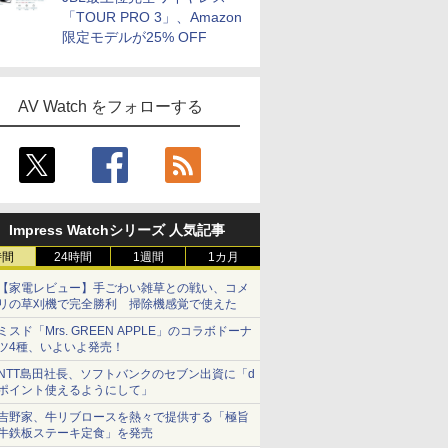
「TOUR PRO 3」、Amazon
限定モデルが25% OFF
AV Watch をフォローする
Impress Watchシリーズ 人気記事
時間
24時間
1週間
1カ月
【家電レビュー】手ごわい雑草との戦い、コメ
リの草刈機で完全勝利 掃除機感覚で使えた
ミスド「Mrs. GREEN APPLE」のコラボドーナ
ツ4種、いよいよ発売！
NTT島田社長、ソフトバンクのセブン出資に「d
ポイント使えるようにして」
吉野家、牛リブロースを熱々で提供する「極旨
牛鉄板ステーキ定食」を発売