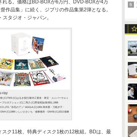
される。価格はBD-BOXが6万円、DVD-BOXが4万
監督作品集」に続く、ジブリの作品集第2弾となる。
・スタジオ・ジャパン。
-ray
)東映 (C)TMS (C)はるき悦巳/家内工業舎・東宝・ユニバーサルミ
ープロダクション (C)二馬力 (C)野坂昭如/新潮社,1988
ON CO.,LTD. "赤毛のアン" AGGLA (C)1991 岡本螢・刀根夕子・
・GNH (C)1999 いしいひさいち・畑事務所・GNHB (C)2013 畑事
ィスク11枚、特典ディスク1枚の12枚組。BDは、最