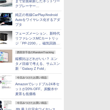
まで全面刷新したネットワー
クプレーヤー
「Primo（2026）」
純正の有線CarPlay/Android
Autoをワイヤレス化するアダ
プタ
フェーズメーション、新時代
リファレンスMCカートリッ
ジ「PP-2200」。磁気回路や
ハウジングを根本から見直し
西田宗千佳のRandomTracking
縦横比はどれがいい？ エン
タメ目線で考える、サムスン
新「Galaxy Z Fold」
今日みつけたお買い得品
Amazonでレッドブル24本セ
ットが20% OFF。炭酸水や
麦茶も低価格
今日みつけたお買い得品
JBL最上位完全ワイヤレス