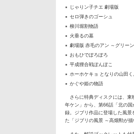
じゃりン子チエ 劇場版
セロ弾きのゴーシュ
柳川堀割物語
火垂るの墓
劇場版 赤毛のアン ～グリー
おもひでぽろぽろ
平成狸合戦ぽんぽこ
ホーホケキョ となりの山田く
かぐや姫の物語
さらに特典ディスクには、東映
年ケン」から、第66話「北の国
録。ジブリ作品に登場した風景
た「ジブリの風景 ～高畑勲が描