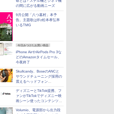
命とは? スチル機とシネマ機
の間に広がる動画ニーズ
9月公開「八つ墓村」本予
告。主題歌はB'z松本孝弘率
いるTMG
今日みつけたお買い得品
iPhone AirやAirPods Pro 3な
どのAmazonタイムセール、
今夜終了
Skullcandy、BoseのANCと
サウンドチューニング採用の
震えるヘッドフォン
「Crusher 1080 ANC」
ディズニーとTikTok提携、フ
ァンがTikTokでディズニー映
画シーン使ったコンテンツ制
作、Disney+にも配信
Volumio、電源部から出力段