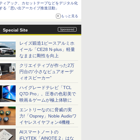
ティアック、カセットテープなどをデジタル化
する「思い出アーカイブ推進活動」
もっと見る
Special Site
レイズ鍛造1ピースアルミホ
イール「CE28 N-plus」軽量
なままに剛性を向上
クリエイティブが作った2万
円台の“小さなピュアオーデ
ィオスピーカー”
ハイグレードテレビ「TCL
Q7D Pro」。圧巻の色彩美で
映画＆ゲームが極上体験に
エントリーなのに脅威の実
力!「Osprey」Noble Audioワ
イヤレスイヤフォン4機種を
一気に聴く
AIスマートノートの
iFLYTEK「AINOTE 2」はな