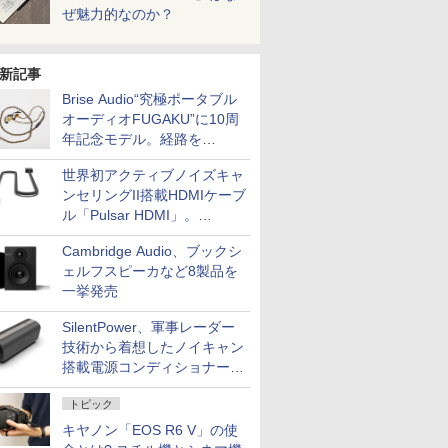
ぜ魅力的なのか？
新記事
Brise Audio“究極ポータブル
オーディオFUGAKU”に10周
年記念モデル。経路を
NISHIKIで統一。400万円
世界初アクティブノイズキャ
ンセリングII搭載HDMIケーブ
ル「Pulsar HDMI」。
SilentPowerから
Cambridge Audio、ブックシ
ェルフスピーカなど8製品を
一挙発売
SilentPower、軍事レーダー
技術から着想したノイキャン
搭載電源コンディショナー
「AC iPurifier2」
トピック
キヤノン「EOS R6 V」の使