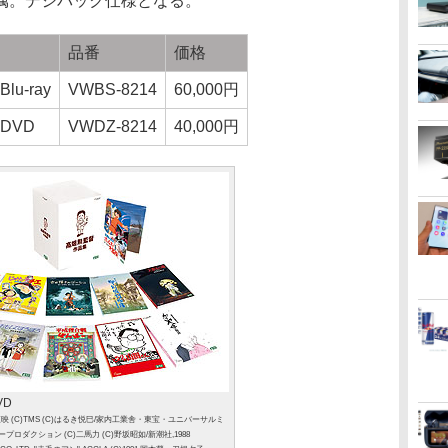
属。デジパック仕様となる。
品番
価格
u-ray
VWBS-8214
60,000円
DVD
VWDZ-8214
40,000円
VD
)東映 (C)TMS (C)はるき悦巳/家内工業舎・東宝・ユニバーサルミ
ープロダクション (C)二馬力 (C)野坂昭如/新潮社,1988