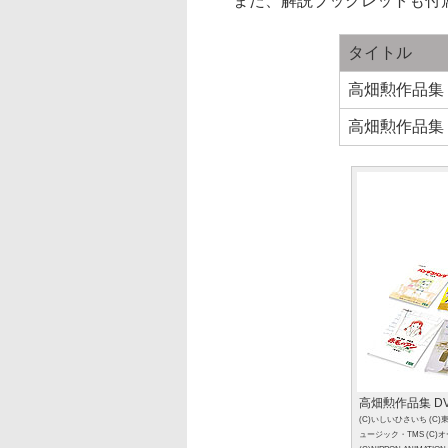
また、解説ブックレットも付
タイトル
高畑勲作品集 Bl
高畑勲作品集 
高畑勲作品集 D
(C)いしいひさいち (C
ュージック・TMS (C)オ