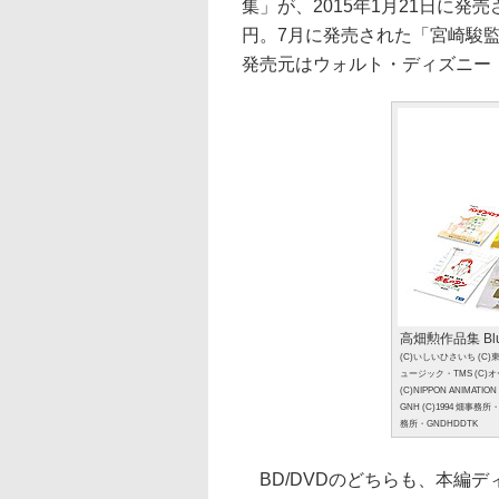
集」が、2015年1月21日に発売
円。7月に発売された「宮崎駿
発売元はウォルト・ディズニー
高畑勲作品集 Blu
(C)いしいひさいち (C
ュージック・TMS (C)オ
(C)NIPPON ANIMATI
GNH (C)1994 畑事務所
務所・GNDHDDTK
BD/DVDのどちらも、本編デ