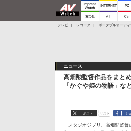
テレビ
レコーダ
ポータブルオーディ
スマートスピーカー
デジカメ
プロジ
ニュース
高畑勲監督作品をまとめ
「かぐや姫の物語」な
ポスト
リスト
シ
スタジオジブリ、高畑勲監督の作品