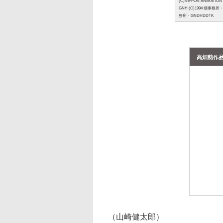
(C)NIPPON ANIMATI
GNH (C)1994 畑事務所
務所・GNDHDDTK
高畑勲作品集
（山崎健太郎）