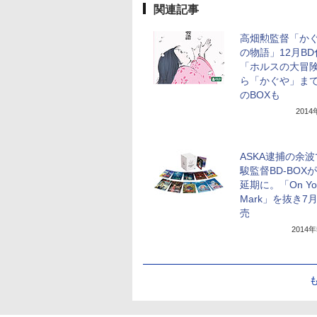
関連記事
高畑勲監督「か
の物語」12月BD
「ホルスの大冒
ら「かぐや」ま
のBOXも
201
ASKA逮捕の余
駿監督BD-BOX
延期に。「On Yo
Mark」を抜き7
売
2014