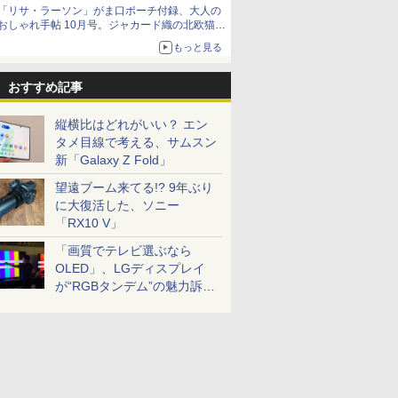
「リサ・ラーソン」がま口ポーチ付録、大人の
おしゃれ手帖 10月号。ジャカード織の北欧猫デ
ザイン
もっと見る
おすすめ記事
縦横比はどれがいい？ エン
タメ目線で考える、サムスン
新「Galaxy Z Fold」
望遠ブーム来てる!? 9年ぶり
に大復活した、ソニー
「RX10 V」
「画質でテレビ選ぶなら
OLED」、LGディスプレイ
が“RGBタンデム”の魅力訴
求。液晶とのガチ比較も