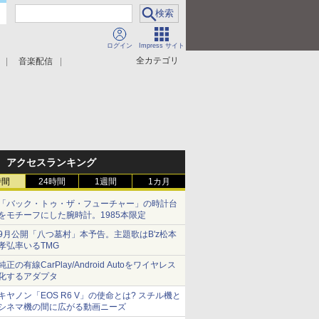
ログイン
Impress サイト
全カテゴリ
音楽配信
アクセスランキング
時間
24時間
1週間
1カ月
「バック・トゥ・ザ・フューチャー」の時計台
をモチーフにした腕時計。1985本限定
9月公開「八つ墓村」本予告。主題歌はB'z松本
孝弘率いるTMG
純正の有線CarPlay/Android Autoをワイヤレス
化するアダプタ
キヤノン「EOS R6 V」の使命とは? スチル機と
シネマ機の間に広がる動画ニーズ