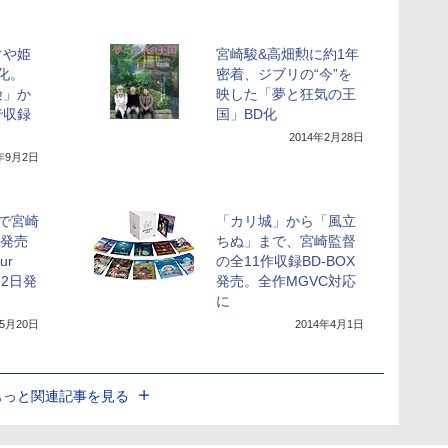
ぐや姫
宮崎駿&高畑勲に約1年
化。
密着、ジブリの“今”を
険」か
映した「夢と狂気の王
で収録
国」BD化
2014年2月28日
4年9月2日
波で宮崎
「カリ城」から「風立
が発売
ちぬ」まで、宮崎監督
ur
の全11作収録BD-BOX
月2日発
発売。全作MGVC対応
に
年5月20日
2014年4月1日
もっと関連記事を見る